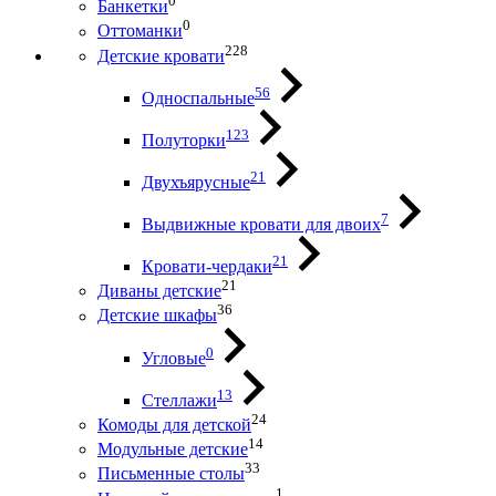
0
Банкетки
0
Оттоманки
228
Детские кровати
56
Односпальные
123
Полуторки
21
Двухъярусные
7
Выдвижные кровати для двоих
21
Кровати-чердаки
21
Диваны детские
36
Детские шкафы
0
Угловые
13
Стеллажи
24
Комоды для детской
14
Модульные детские
33
Письменные столы
1