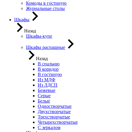
Комоды в гостиную
Журнальные столы
Шкафы
Назад
Шкафы-купе
Шкафы распашные
Назад
В спальню
В коридор
В гостиную
Из МДФ
Из ЛДСП
Бежевые
Серые
Белые
Одностворчатые
Двухстворчатые
Трехстворчатые
Четырехстворчатые
С зеркалом