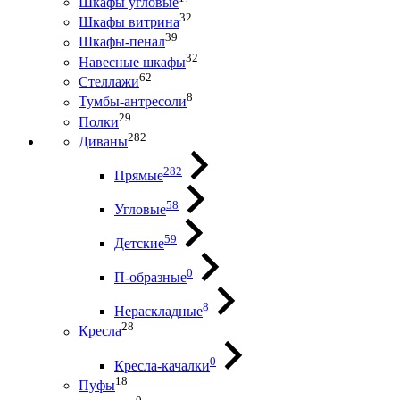
Шкафы угловые
32
Шкафы витрина
39
Шкафы-пенал
32
Навесные шкафы
62
Стеллажи
8
Тумбы-антресоли
29
Полки
282
Диваны
282
Прямые
58
Угловые
59
Детские
0
П-образные
8
Нераскладные
28
Кресла
0
Кресла-качалки
18
Пуфы