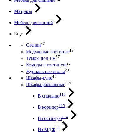
Мебель для спальни
Матрасы
Мебель для ванной
Еще
43
Стенки
19
Модульные гостиные
57
Тумбы под ТV
22
Комоды в гостиную
20
Журнальные столы
41
Шкафы-купе
119
Шкафы распашные
115
В спальню
115
В коридор
114
В гостиную
35
Из МДФ