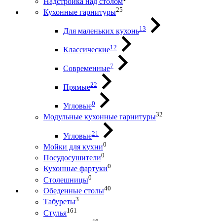
Надстройка над столом
25
Кухонные гарнитуры
13
Для маленьких кухонь
12
Классические
7
Современные
22
Прямые
0
Угловые
32
Модульные кухонные гарнитуры
21
Угловые
0
Мойки для кухни
0
Посудосушители
0
Кухонные фартуки
0
Столешницы
40
Обеденные столы
3
Табуреты
161
Стулья