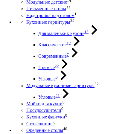
14
Модульные детские
33
Письменные столы
1
Надстройка над столом
25
Кухонные гарнитуры
13
Для маленьких кухонь
12
Классические
7
Современные
22
Прямые
0
Угловые
32
Модульные кухонные гарнитуры
21
Угловые
0
Мойки для кухни
0
Посудосушители
0
Кухонные фартуки
0
Столешницы
40
Обеденные столы