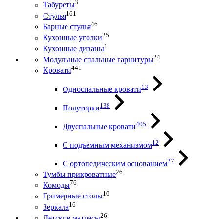
3
Табуреты
161
Стулья
46
Барные стулья
25
Кухонные уголки
1
Кухонные диваны
24
Модульные спальные гарнитуры
441
Кровати
13
Односпальные кровати
138
Полуторки
405
Двуспальные кровати
12
С подъемным механизмом
27
С ортопедическим основанием
26
Тумбы прикроватные
76
Комоды
10
Гримерные столы
16
Зеркала
26
Детские матрасы