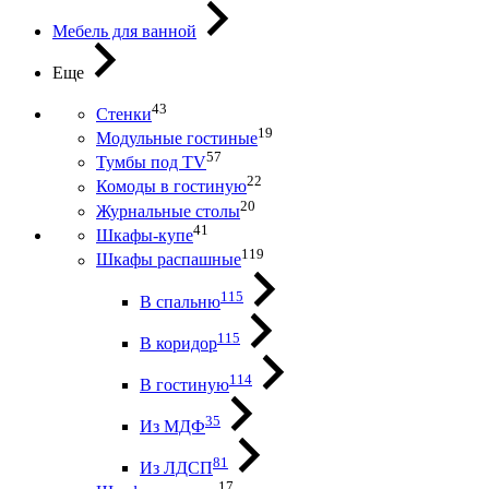
Мебель для ванной
Еще
43
Стенки
19
Модульные гостиные
57
Тумбы под ТV
22
Комоды в гостиную
20
Журнальные столы
41
Шкафы-купе
119
Шкафы распашные
115
В спальню
115
В коридор
114
В гостиную
35
Из МДФ
81
Из ЛДСП
17