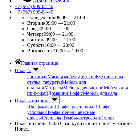
8 (800) 707-89-04
+7 (967) 909-04-40
+7 (967) 909-04-40
Понедельник
09:00 — 21:00
Вторник
09:00 — 21:00
Среда
09:00 — 21:00
Четверг
09:00 — 21:00
Пятница
09:00 — 21:00
Суббота
10:00 — 20:00
Воскресенье
10:00 — 20:00
Главная страница
Шкафы
Гостиные
Мягкая мебель
Детские
Кухни
Столы,
стулья, табуреты
Мебель для
спальни
Матрасы
Мебель для ванной
Мебель для
прихожей
Домашний офис
Мебель для сада
Шкафы витрина
Шкафы-купе
Шкафы распашные
Шкафы
угловые
Шкафы-пенал
Навесные
шкафы
Стеллажи
Тумбы-антресоли
Полки
Шкаф-витрина 32.06 Сохо купить в интернет-магазине
Home...