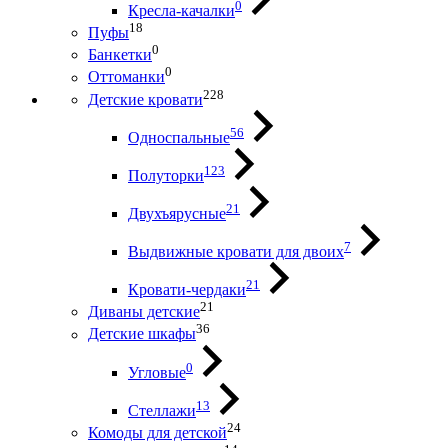
0
Кресла-качалки
18
Пуфы
0
Банкетки
0
Оттоманки
228
Детские кровати
56
Односпальные
123
Полуторки
21
Двухъярусные
7
Выдвижные кровати для двоих
21
Кровати-чердаки
21
Диваны детские
36
Детские шкафы
0
Угловые
13
Стеллажи
24
Комоды для детской