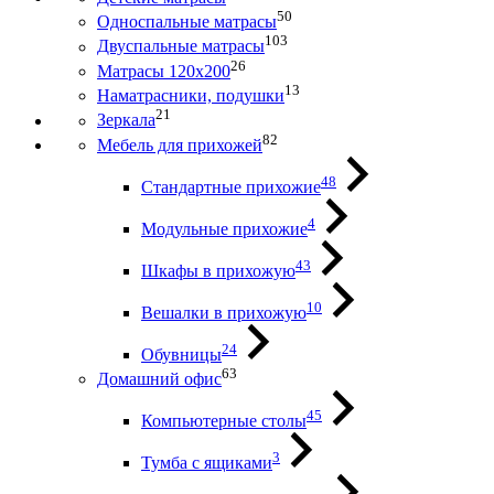
50
Односпальные матрасы
103
Двуспальные матрасы
26
Матрасы 120х200
13
Наматрасники, подушки
21
Зеркала
82
Мебель для прихожей
48
Стандартные прихожие
4
Модульные прихожие
43
Шкафы в прихожую
10
Вешалки в прихожую
24
Обувницы
63
Домашний офис
45
Компьютерные столы
3
Тумба с ящиками