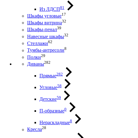
81
Из ЛДСП
17
Шкафы угловые
32
Шкафы витрина
39
Шкафы-пенал
32
Навесные шкафы
62
Стеллажи
8
Тумбы-антресоли
29
Полки
282
Диваны
282
Прямые
58
Угловые
59
Детские
0
П-образные
8
Нераскладные
28
Кресла