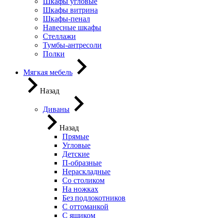
Шкафы угловые
Шкафы витрина
Шкафы-пенал
Навесные шкафы
Стеллажи
Тумбы-антресоли
Полки
Мягкая мебель
Назад
Диваны
Назад
Прямые
Угловые
Детские
П-образные
Нераскладные
Со столиком
На ножках
Без подлокотников
С оттоманкой
С ящиком