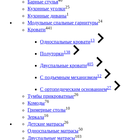
46
Барные стулья
25
Кухонные уголки
1
Кухонные диваны
24
Модульные спальные гарнитуры
441
Кровати
13
Односпальные кровати
138
Полуторки
405
Двуспальные кровати
12
С подъемным механизмом
27
С ортопедическим основанием
26
Тумбы прикроватные
76
Комоды
10
Гримерные столы
16
Зеркала
26
Детские матрасы
50
Односпальные матрасы
103
Двуспальные матрасы