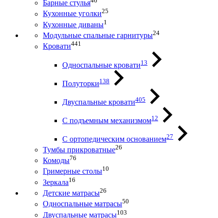
46
Барные стулья
25
Кухонные уголки
1
Кухонные диваны
24
Модульные спальные гарнитуры
441
Кровати
13
Односпальные кровати
138
Полуторки
405
Двуспальные кровати
12
С подъемным механизмом
27
С ортопедическим основанием
26
Тумбы прикроватные
76
Комоды
10
Гримерные столы
16
Зеркала
26
Детские матрасы
50
Односпальные матрасы
103
Двуспальные матрасы