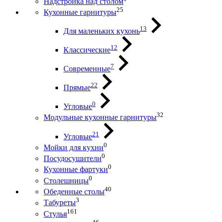
Надстройка над столом
25
Кухонные гарнитуры
13
Для маленьких кухонь
12
Классические
7
Современные
22
Прямые
0
Угловые
32
Модульные кухонные гарнитуры
21
Угловые
0
Мойки для кухни
0
Посудосушители
0
Кухонные фартуки
0
Столешницы
40
Обеденные столы
3
Табуреты
161
Стулья