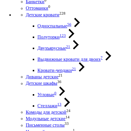
0
Банкетки
0
Оттоманки
228
Детские кровати
56
Односпальные
123
Полуторки
21
Двухъярусные
7
Выдвижные кровати для двоих
21
Кровати-чердаки
21
Диваны детские
36
Детские шкафы
0
Угловые
13
Стеллажи
24
Комоды для детской
14
Модульные детские
33
Письменные столы
1