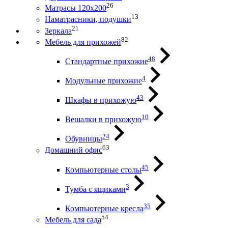
26
Матрасы 120х200
13
Наматрасники, подушки
21
Зеркала
82
Мебель для прихожей
48
Стандартные прихожие
4
Модульные прихожие
43
Шкафы в прихожую
10
Вешалки в прихожую
24
Обувницы
63
Домашний офис
45
Компьютерные столы
3
Тумба с ящиками
35
Компьютерные кресла
54
Мебель для сада