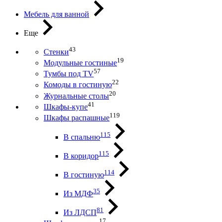
Мебель для ванной
Еще
43
Стенки
19
Модульные гостиные
57
Тумбы под ТV
22
Комоды в гостиную
20
Журнальные столы
41
Шкафы-купе
119
Шкафы распашные
115
В спальню
115
В коридор
114
В гостиную
35
Из МДФ
81
Из ЛДСП
17