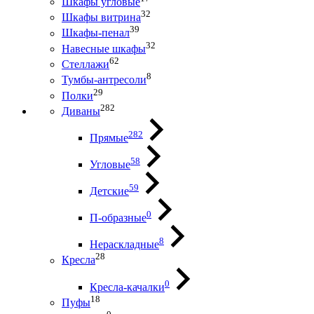
Шкафы угловые
32
Шкафы витрина
39
Шкафы-пенал
32
Навесные шкафы
62
Стеллажи
8
Тумбы-антресоли
29
Полки
282
Диваны
282
Прямые
58
Угловые
59
Детские
0
П-образные
8
Нераскладные
28
Кресла
0
Кресла-качалки
18
Пуфы