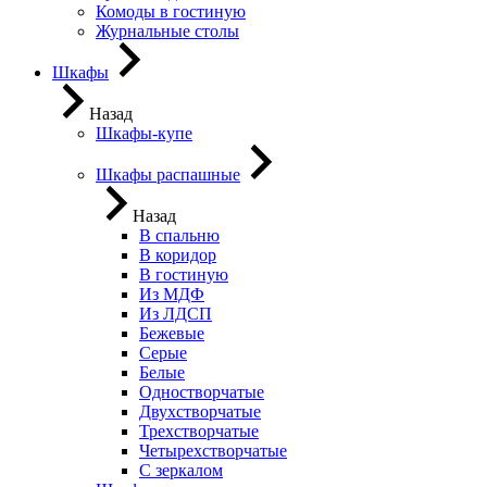
Комоды в гостиную
Журнальные столы
Шкафы
Назад
Шкафы-купе
Шкафы распашные
Назад
В спальню
В коридор
В гостиную
Из МДФ
Из ЛДСП
Бежевые
Серые
Белые
Одностворчатые
Двухстворчатые
Трехстворчатые
Четырехстворчатые
С зеркалом