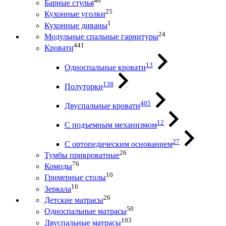
46
Барные стулья
25
Кухонные уголки
1
Кухонные диваны
24
Модульные спальные гарнитуры
441
Кровати
13
Односпальные кровати
138
Полуторки
405
Двуспальные кровати
12
С подъемным механизмом
27
С ортопедическим основанием
26
Тумбы прикроватные
76
Комоды
10
Гримерные столы
16
Зеркала
26
Детские матрасы
50
Односпальные матрасы
103
Двуспальные матрасы