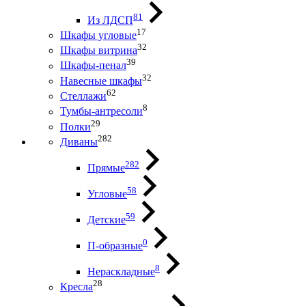
81
Из ЛДСП
17
Шкафы угловые
32
Шкафы витрина
39
Шкафы-пенал
32
Навесные шкафы
62
Стеллажи
8
Тумбы-антресоли
29
Полки
282
Диваны
282
Прямые
58
Угловые
59
Детские
0
П-образные
8
Нераскладные
28
Кресла