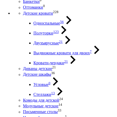
0
Банкетки
0
Оттоманки
228
Детские кровати
56
Односпальные
123
Полуторки
21
Двухъярусные
7
Выдвижные кровати для двоих
21
Кровати-чердаки
21
Диваны детские
36
Детские шкафы
0
Угловые
13
Стеллажи
24
Комоды для детской
14
Модульные детские
33
Письменные столы
1