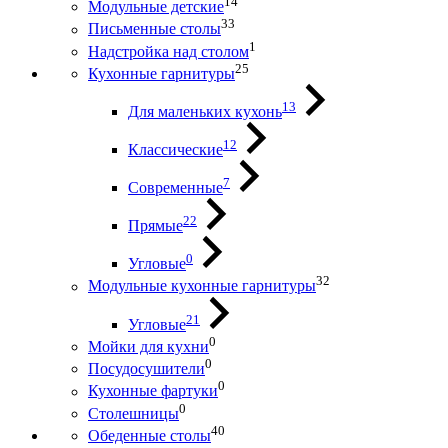
14
Модульные детские
33
Письменные столы
1
Надстройка над столом
25
Кухонные гарнитуры
13
Для маленьких кухонь
12
Классические
7
Современные
22
Прямые
0
Угловые
32
Модульные кухонные гарнитуры
21
Угловые
0
Мойки для кухни
0
Посудосушители
0
Кухонные фартуки
0
Столешницы
40
Обеденные столы