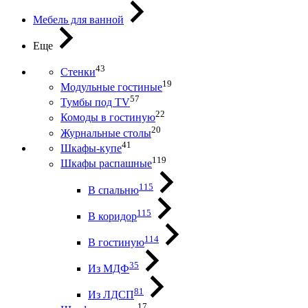
Мебель для ванной
Еще
43
Стенки
19
Модульные гостиные
57
Тумбы под ТV
22
Комоды в гостиную
20
Журнальные столы
41
Шкафы-купе
119
Шкафы распашные
115
В спальню
115
В коридор
114
В гостиную
35
Из МДФ
81
Из ЛДСП
17