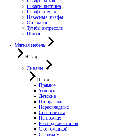
Шкафы угловые
Шкафы витрина
Шкафы-пенал
Навесные шкафы
Стеллажи
Тумбы-антресоли
Полки
Мягкая мебель
Назад
Диваны
Назад
Прямые
Угловые
Детские
П-образные
Нераскладные
Со столиком
На ножках
Без подлокотников
С оттоманкой
С ящиком