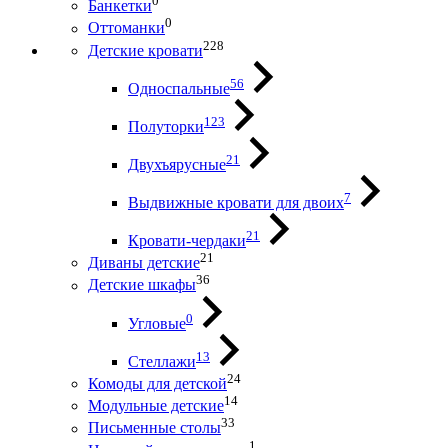
0
Банкетки
0
Оттоманки
228
Детские кровати
56
Односпальные
123
Полуторки
21
Двухъярусные
7
Выдвижные кровати для двоих
21
Кровати-чердаки
21
Диваны детские
36
Детские шкафы
0
Угловые
13
Стеллажи
24
Комоды для детской
14
Модульные детские
33
Письменные столы
1