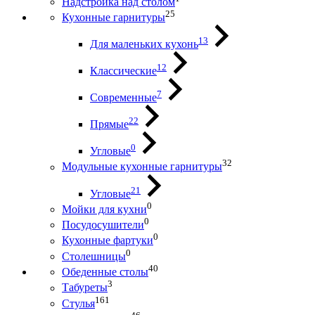
Надстройка над столом
25
Кухонные гарнитуры
13
Для маленьких кухонь
12
Классические
7
Современные
22
Прямые
0
Угловые
32
Модульные кухонные гарнитуры
21
Угловые
0
Мойки для кухни
0
Посудосушители
0
Кухонные фартуки
0
Столешницы
40
Обеденные столы
3
Табуреты
161
Стулья