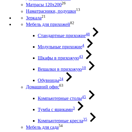
26
Матрасы 120х200
13
Наматрасники, подушки
21
Зеркала
82
Мебель для прихожей
48
Стандартные прихожие
4
Модульные прихожие
43
Шкафы в прихожую
10
Вешалки в прихожую
24
Обувницы
63
Домашний офис
45
Компьютерные столы
3
Тумба с ящиками
35
Компьютерные кресла
54
Мебель для сада