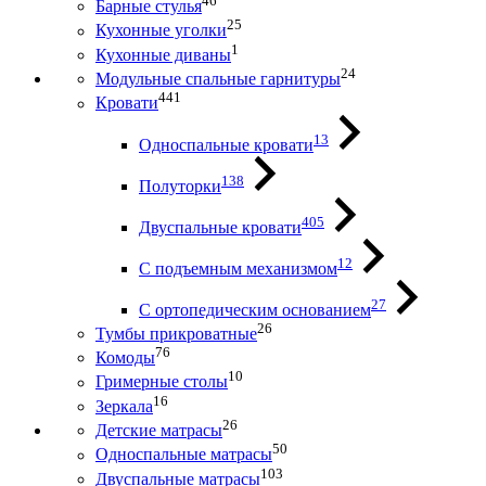
46
Барные стулья
25
Кухонные уголки
1
Кухонные диваны
24
Модульные спальные гарнитуры
441
Кровати
13
Односпальные кровати
138
Полуторки
405
Двуспальные кровати
12
С подъемным механизмом
27
С ортопедическим основанием
26
Тумбы прикроватные
76
Комоды
10
Гримерные столы
16
Зеркала
26
Детские матрасы
50
Односпальные матрасы
103
Двуспальные матрасы