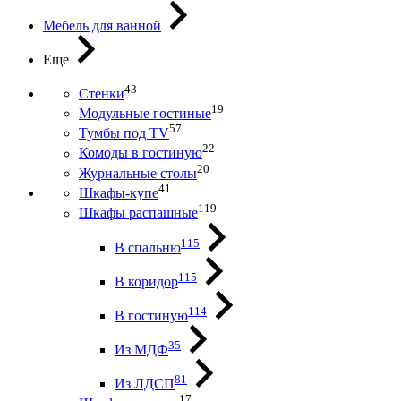
Мебель для ванной
Еще
43
Стенки
19
Модульные гостиные
57
Тумбы под ТV
22
Комоды в гостиную
20
Журнальные столы
41
Шкафы-купе
119
Шкафы распашные
115
В спальню
115
В коридор
114
В гостиную
35
Из МДФ
81
Из ЛДСП
17