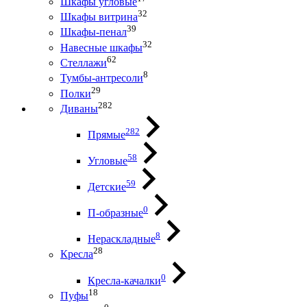
Шкафы угловые
32
Шкафы витрина
39
Шкафы-пенал
32
Навесные шкафы
62
Стеллажи
8
Тумбы-антресоли
29
Полки
282
Диваны
282
Прямые
58
Угловые
59
Детские
0
П-образные
8
Нераскладные
28
Кресла
0
Кресла-качалки
18
Пуфы