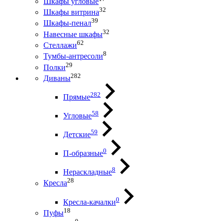
Шкафы угловые
32
Шкафы витрина
39
Шкафы-пенал
32
Навесные шкафы
62
Стеллажи
8
Тумбы-антресоли
29
Полки
282
Диваны
282
Прямые
58
Угловые
59
Детские
0
П-образные
8
Нераскладные
28
Кресла
0
Кресла-качалки
18
Пуфы