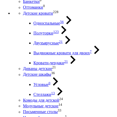
0
Банкетки
0
Оттоманки
228
Детские кровати
56
Односпальные
123
Полуторки
21
Двухъярусные
7
Выдвижные кровати для двоих
21
Кровати-чердаки
21
Диваны детские
36
Детские шкафы
0
Угловые
13
Стеллажи
24
Комоды для детской
14
Модульные детские
33
Письменные столы
1