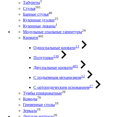
3
Табуреты
161
Стулья
46
Барные стулья
25
Кухонные уголки
1
Кухонные диваны
24
Модульные спальные гарнитуры
441
Кровати
13
Односпальные кровати
138
Полуторки
405
Двуспальные кровати
12
С подъемным механизмом
27
С ортопедическим основанием
26
Тумбы прикроватные
76
Комоды
10
Гримерные столы
16
Зеркала
26
Детские матрасы