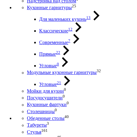
Надстройка над столом
25
Кухонные гарнитуры
13
Для маленьких кухонь
12
Классические
7
Современные
22
Прямые
0
Угловые
32
Модульные кухонные гарнитуры
21
Угловые
0
Мойки для кухни
0
Посудосушители
0
Кухонные фартуки
0
Столешницы
40
Обеденные столы
3
Табуреты
161
Стулья