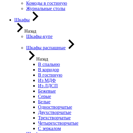
Комоды в гостиную
Журнальные столы
Шкафы
Назад
Шкафы-купе
Шкафы распашные
Назад
В спальню
В коридор
В гостиную
Из МДФ
Из ЛДСП
Бежевые
Серые
Белые
Одностворчатые
Двухстворчатые
Трехстворчатые
Четырехстворчатые
С зеркалом