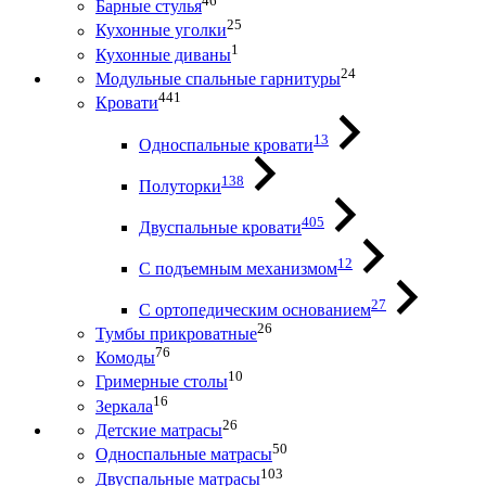
46
Барные стулья
25
Кухонные уголки
1
Кухонные диваны
24
Модульные спальные гарнитуры
441
Кровати
13
Односпальные кровати
138
Полуторки
405
Двуспальные кровати
12
С подъемным механизмом
27
С ортопедическим основанием
26
Тумбы прикроватные
76
Комоды
10
Гримерные столы
16
Зеркала
26
Детские матрасы
50
Односпальные матрасы
103
Двуспальные матрасы