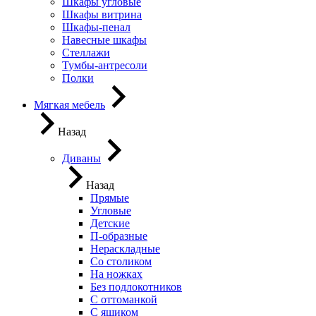
Шкафы угловые
Шкафы витрина
Шкафы-пенал
Навесные шкафы
Стеллажи
Тумбы-антресоли
Полки
Мягкая мебель
Назад
Диваны
Назад
Прямые
Угловые
Детские
П-образные
Нераскладные
Со столиком
На ножках
Без подлокотников
С оттоманкой
С ящиком