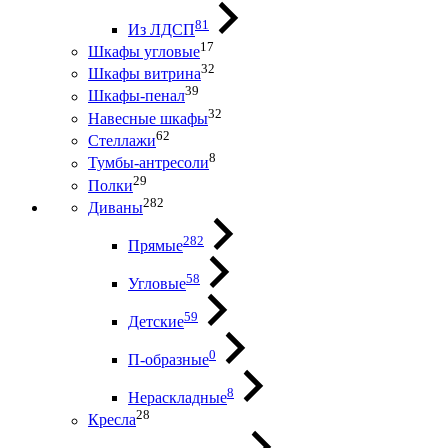
81
Из ЛДСП
17
Шкафы угловые
32
Шкафы витрина
39
Шкафы-пенал
32
Навесные шкафы
62
Стеллажи
8
Тумбы-антресоли
29
Полки
282
Диваны
282
Прямые
58
Угловые
59
Детские
0
П-образные
8
Нераскладные
28
Кресла