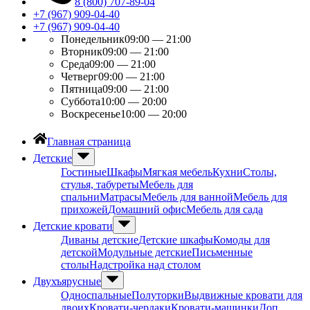
8 (800) 707-89-04
+7 (967) 909-04-40
+7 (967) 909-04-40
Понедельник
09:00 — 21:00
Вторник
09:00 — 21:00
Среда
09:00 — 21:00
Четверг
09:00 — 21:00
Пятница
09:00 — 21:00
Суббота
10:00 — 20:00
Воскресенье
10:00 — 20:00
Главная страница
Детские
Гостиные
Шкафы
Мягкая мебель
Кухни
Столы,
стулья, табуреты
Мебель для
спальни
Матрасы
Мебель для ванной
Мебель для
прихожей
Домашний офис
Мебель для сада
Детские кровати
Диваны детские
Детские шкафы
Комоды для
детской
Модульные детские
Письменные
столы
Надстройка над столом
Двухъярусные
Односпальные
Полуторки
Выдвижные кровати для
двоих
Кровати-чердаки
Кровати-машинки
Доп