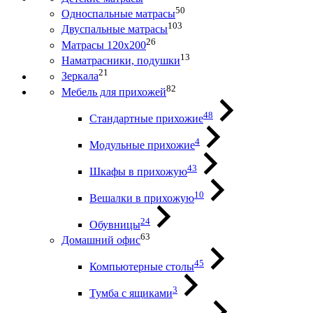
50
Односпальные матрасы
103
Двуспальные матрасы
26
Матрасы 120х200
13
Наматрасники, подушки
21
Зеркала
82
Мебель для прихожей
48
Стандартные прихожие
4
Модульные прихожие
43
Шкафы в прихожую
10
Вешалки в прихожую
24
Обувницы
63
Домашний офис
45
Компьютерные столы
3
Тумба с ящиками