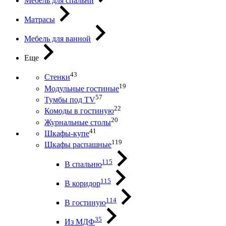
Мебель для спальни
Матрасы
Мебель для ванной
Еще
43
Стенки
19
Модульные гостиные
57
Тумбы под ТV
22
Комоды в гостиную
20
Журнальные столы
41
Шкафы-купе
119
Шкафы распашные
115
В спальню
115
В коридор
114
В гостиную
35
Из МДФ