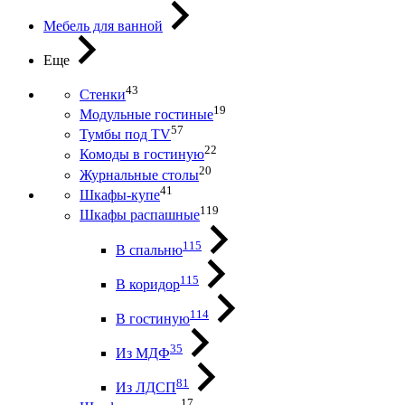
Мебель для ванной
Еще
43
Стенки
19
Модульные гостиные
57
Тумбы под ТV
22
Комоды в гостиную
20
Журнальные столы
41
Шкафы-купе
119
Шкафы распашные
115
В спальню
115
В коридор
114
В гостиную
35
Из МДФ
81
Из ЛДСП
17