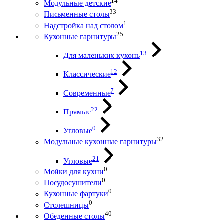
14
Модульные детские
33
Письменные столы
1
Надстройка над столом
25
Кухонные гарнитуры
13
Для маленьких кухонь
12
Классические
7
Современные
22
Прямые
0
Угловые
32
Модульные кухонные гарнитуры
21
Угловые
0
Мойки для кухни
0
Посудосушители
0
Кухонные фартуки
0
Столешницы
40
Обеденные столы