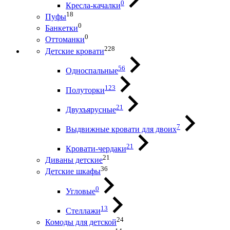
0
Кресла-качалки
18
Пуфы
0
Банкетки
0
Оттоманки
228
Детские кровати
56
Односпальные
123
Полуторки
21
Двухъярусные
7
Выдвижные кровати для двоих
21
Кровати-чердаки
21
Диваны детские
36
Детские шкафы
0
Угловые
13
Стеллажи
24
Комоды для детской