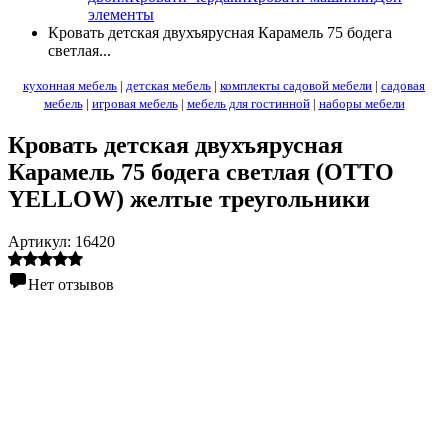
элементы
Кровать детская двухъярусная Карамель 75 бодега
светлая...
кухонная мебель
|
детская мебель
|
комплекты садовой мебели
|
садовая
мебель
|
игровая мебель
|
мебель для гостинной
|
наборы мебели
Кровать детская двухъярусная
Карамель 75 бодега светлая (OТТО
YELLOW) желтые треугольники
Артикул:
16420
Нет отзывов