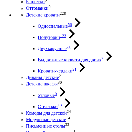
0
Банкетки
0
Оттоманки
228
Детские кровати
56
Односпальные
123
Полуторки
21
Двухъярусные
7
Выдвижные кровати для двоих
21
Кровати-чердаки
21
Диваны детские
36
Детские шкафы
0
Угловые
13
Стеллажи
24
Комоды для детской
14
Модульные детские
33
Письменные столы
1