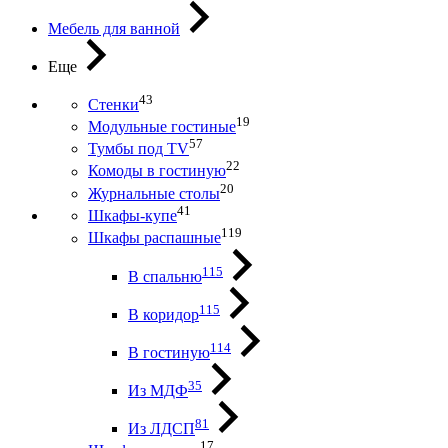
Мебель для ванной
Еще
43
Стенки
19
Модульные гостиные
57
Тумбы под ТV
22
Комоды в гостиную
20
Журнальные столы
41
Шкафы-купе
119
Шкафы распашные
115
В спальню
115
В коридор
114
В гостиную
35
Из МДФ
81
Из ЛДСП
17