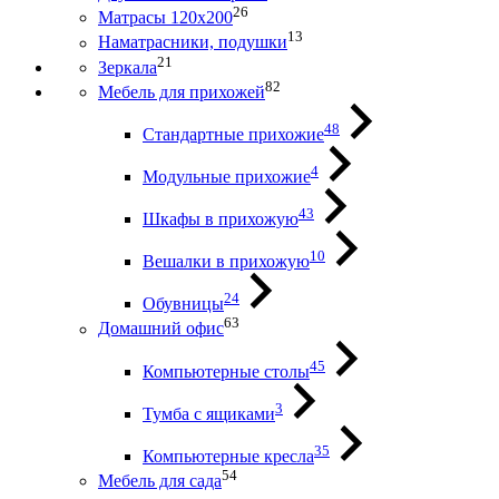
26
Матрасы 120х200
13
Наматрасники, подушки
21
Зеркала
82
Мебель для прихожей
48
Стандартные прихожие
4
Модульные прихожие
43
Шкафы в прихожую
10
Вешалки в прихожую
24
Обувницы
63
Домашний офис
45
Компьютерные столы
3
Тумба с ящиками
35
Компьютерные кресла
54
Мебель для сада