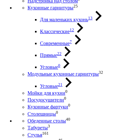
Надстройка над столом
25
Кухонные гарнитуры
13
Для маленьких кухонь
12
Классические
7
Современные
22
Прямые
0
Угловые
32
Модульные кухонные гарнитуры
21
Угловые
0
Мойки для кухни
0
Посудосушители
0
Кухонные фартуки
0
Столешницы
40
Обеденные столы
3
Табуреты
161
Стулья