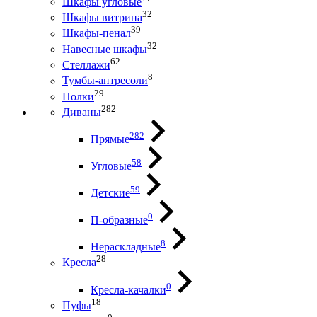
Шкафы угловые
32
Шкафы витрина
39
Шкафы-пенал
32
Навесные шкафы
62
Стеллажи
8
Тумбы-антресоли
29
Полки
282
Диваны
282
Прямые
58
Угловые
59
Детские
0
П-образные
8
Нераскладные
28
Кресла
0
Кресла-качалки
18
Пуфы