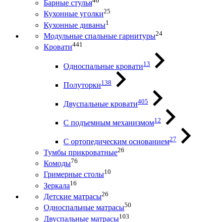
46
Барные стулья
25
Кухонные уголки
1
Кухонные диваны
24
Модульные спальные гарнитуры
441
Кровати
13
Односпальные кровати
138
Полуторки
405
Двуспальные кровати
12
С подъемным механизмом
27
С ортопедическим основанием
26
Тумбы прикроватные
76
Комоды
10
Гримерные столы
16
Зеркала
26
Детские матрасы
50
Односпальные матрасы
103
Двуспальные матрасы