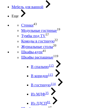
Мебель для ванной
Еще
43
Стенки
19
Модульные гостиные
57
Тумбы под ТV
22
Комоды в гостиную
20
Журнальные столы
41
Шкафы-купе
119
Шкафы распашные
115
В спальню
115
В коридор
114
В гостиную
35
Из МДФ
81
Из ЛДСП
17