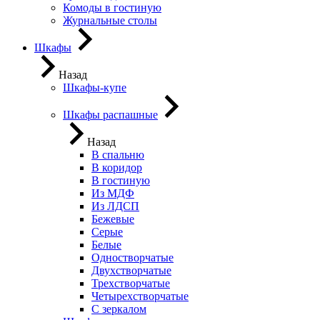
Комоды в гостиную
Журнальные столы
Шкафы
Назад
Шкафы-купе
Шкафы распашные
Назад
В спальню
В коридор
В гостиную
Из МДФ
Из ЛДСП
Бежевые
Серые
Белые
Одностворчатые
Двухстворчатые
Трехстворчатые
Четырехстворчатые
С зеркалом