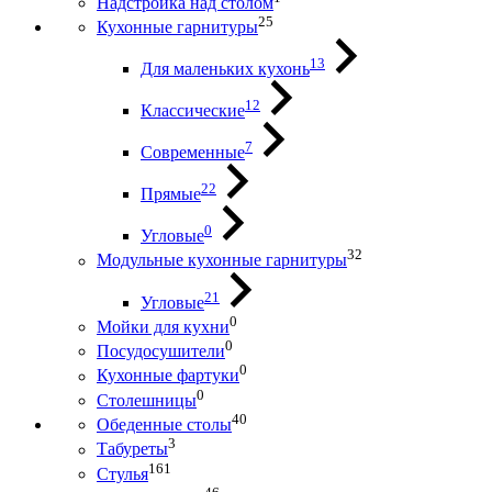
Надстройка над столом
25
Кухонные гарнитуры
13
Для маленьких кухонь
12
Классические
7
Современные
22
Прямые
0
Угловые
32
Модульные кухонные гарнитуры
21
Угловые
0
Мойки для кухни
0
Посудосушители
0
Кухонные фартуки
0
Столешницы
40
Обеденные столы
3
Табуреты
161
Стулья