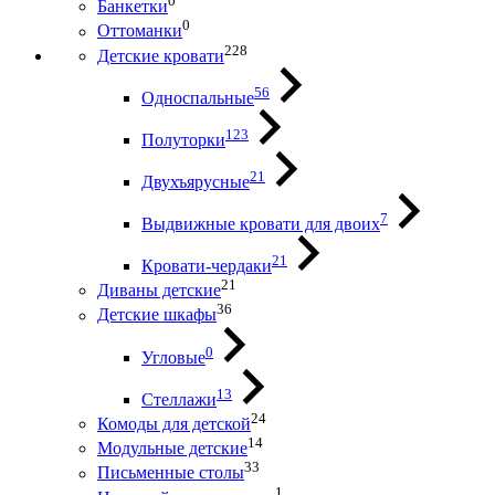
0
Банкетки
0
Оттоманки
228
Детские кровати
56
Односпальные
123
Полуторки
21
Двухъярусные
7
Выдвижные кровати для двоих
21
Кровати-чердаки
21
Диваны детские
36
Детские шкафы
0
Угловые
13
Стеллажи
24
Комоды для детской
14
Модульные детские
33
Письменные столы
1