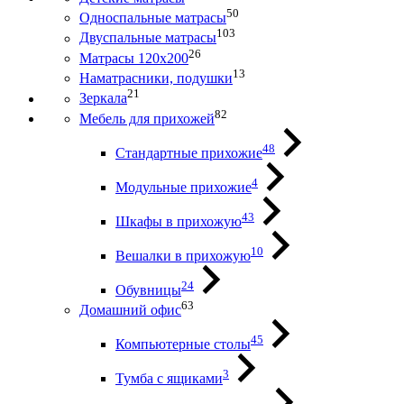
50
Односпальные матрасы
103
Двуспальные матрасы
26
Матрасы 120х200
13
Наматрасники, подушки
21
Зеркала
82
Мебель для прихожей
48
Стандартные прихожие
4
Модульные прихожие
43
Шкафы в прихожую
10
Вешалки в прихожую
24
Обувницы
63
Домашний офис
45
Компьютерные столы
3
Тумба с ящиками