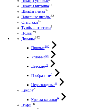
Шкафы угловые
32
Шкафы витрина
39
Шкафы-пенал
32
Навесные шкафы
62
Стеллажи
8
Тумбы-антресоли
29
Полки
282
Диваны
282
Прямые
58
Угловые
59
Детские
0
П-образные
8
Нераскладные
28
Кресла
0
Кресла-качалки
18
Пуфы