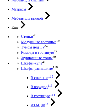
Мебель для спальни
Матрасы
Мебель для ванной
Еще
43
Стенки
19
Модульные гостиные
57
Тумбы под ТV
22
Комоды в гостиную
20
Журнальные столы
41
Шкафы-купе
119
Шкафы распашные
115
В спальню
115
В коридор
114
В гостиную
35
Из МДФ