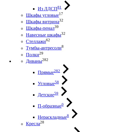
81
Из ЛДСП
17
Шкафы угловые
32
Шкафы витрина
39
Шкафы-пенал
32
Навесные шкафы
62
Стеллажи
8
Тумбы-антресоли
29
Полки
282
Диваны
282
Прямые
58
Угловые
59
Детские
0
П-образные
8
Нераскладные
28
Кресла