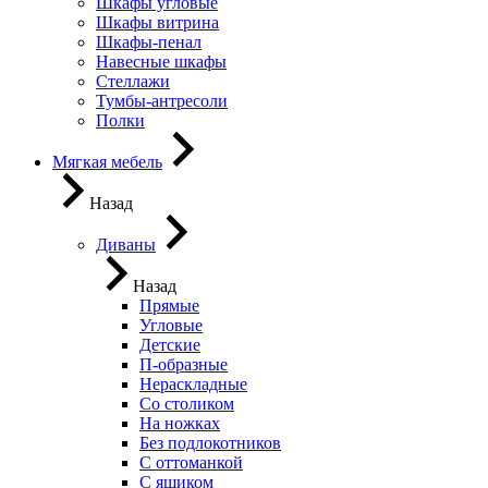
Шкафы угловые
Шкафы витрина
Шкафы-пенал
Навесные шкафы
Стеллажи
Тумбы-антресоли
Полки
Мягкая мебель
Назад
Диваны
Назад
Прямые
Угловые
Детские
П-образные
Нераскладные
Со столиком
На ножках
Без подлокотников
С оттоманкой
С ящиком