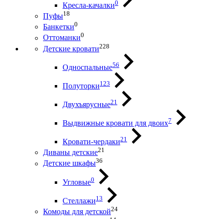
0
Кресла-качалки
18
Пуфы
0
Банкетки
0
Оттоманки
228
Детские кровати
56
Односпальные
123
Полуторки
21
Двухъярусные
7
Выдвижные кровати для двоих
21
Кровати-чердаки
21
Диваны детские
36
Детские шкафы
0
Угловые
13
Стеллажи
24
Комоды для детской