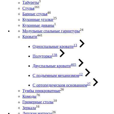
3
Табуреты
161
Стулья
46
Барные стулья
25
Кухонные уголки
1
Кухонные диваны
24
Модульные спальные гарнитуры
441
Кровати
13
Односпальные кровати
138
Полуторки
405
Двуспальные кровати
12
С подъемным механизмом
27
С ортопедическим основанием
26
Тумбы прикроватные
76
Комоды
10
Гримерные столы
16
Зеркала
26
Детские матрасы