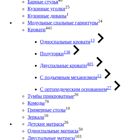
46
Барные стулья
25
Кухонные уголки
1
Кухонные диваны
24
Модульные спальные гарнитуры
441
Кровати
13
Односпальные кровати
138
Полуторки
405
Двуспальные кровати
12
С подъемным механизмом
27
С ортопедическим основанием
26
Тумбы прикроватные
76
Комоды
10
Гримерные столы
16
Зеркала
26
Детские матрасы
50
Односпальные матрасы
103
Двуспальные матрасы