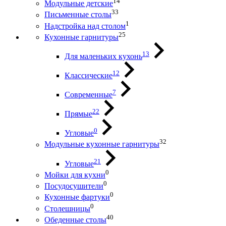
14
Модульные детские
33
Письменные столы
1
Надстройка над столом
25
Кухонные гарнитуры
13
Для маленьких кухонь
12
Классические
7
Современные
22
Прямые
0
Угловые
32
Модульные кухонные гарнитуры
21
Угловые
0
Мойки для кухни
0
Посудосушители
0
Кухонные фартуки
0
Столешницы
40
Обеденные столы