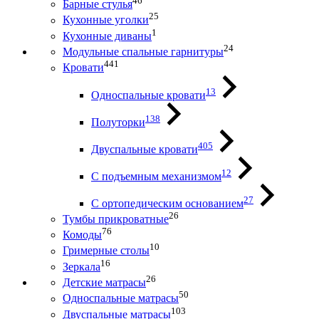
46
Барные стулья
25
Кухонные уголки
1
Кухонные диваны
24
Модульные спальные гарнитуры
441
Кровати
13
Односпальные кровати
138
Полуторки
405
Двуспальные кровати
12
С подъемным механизмом
27
С ортопедическим основанием
26
Тумбы прикроватные
76
Комоды
10
Гримерные столы
16
Зеркала
26
Детские матрасы
50
Односпальные матрасы
103
Двуспальные матрасы