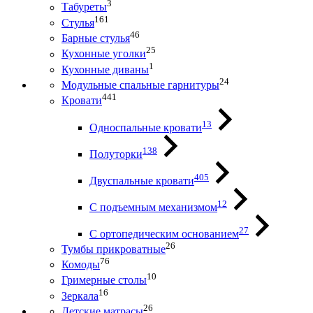
3
Табуреты
161
Стулья
46
Барные стулья
25
Кухонные уголки
1
Кухонные диваны
24
Модульные спальные гарнитуры
441
Кровати
13
Односпальные кровати
138
Полуторки
405
Двуспальные кровати
12
С подъемным механизмом
27
С ортопедическим основанием
26
Тумбы прикроватные
76
Комоды
10
Гримерные столы
16
Зеркала
26
Детские матрасы