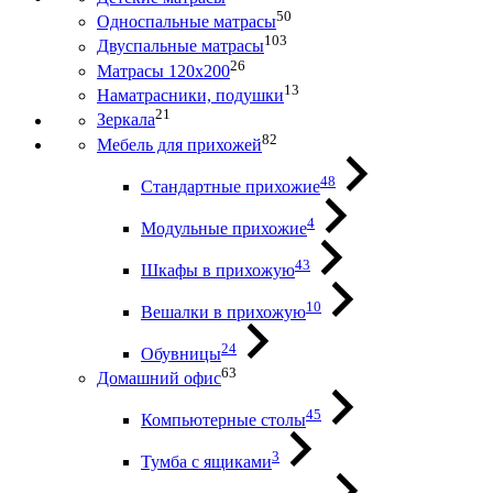
50
Односпальные матрасы
103
Двуспальные матрасы
26
Матрасы 120х200
13
Наматрасники, подушки
21
Зеркала
82
Мебель для прихожей
48
Стандартные прихожие
4
Модульные прихожие
43
Шкафы в прихожую
10
Вешалки в прихожую
24
Обувницы
63
Домашний офис
45
Компьютерные столы
3
Тумба с ящиками