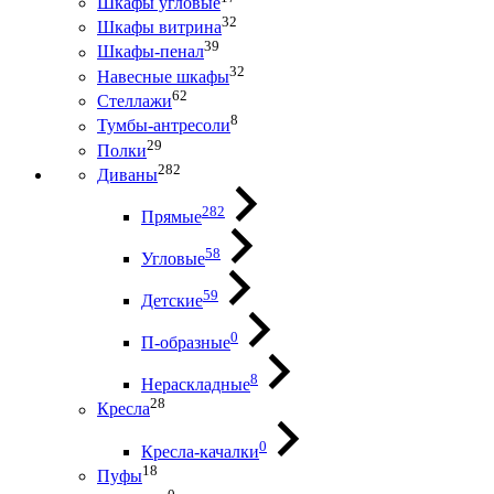
Шкафы угловые
32
Шкафы витрина
39
Шкафы-пенал
32
Навесные шкафы
62
Стеллажи
8
Тумбы-антресоли
29
Полки
282
Диваны
282
Прямые
58
Угловые
59
Детские
0
П-образные
8
Нераскладные
28
Кресла
0
Кресла-качалки
18
Пуфы