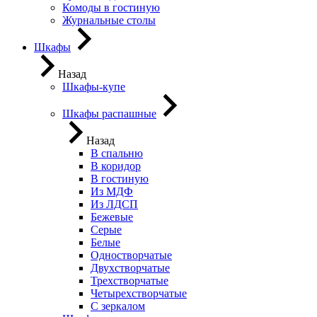
Комоды в гостиную
Журнальные столы
Шкафы
Назад
Шкафы-купе
Шкафы распашные
Назад
В спальню
В коридор
В гостиную
Из МДФ
Из ЛДСП
Бежевые
Серые
Белые
Одностворчатые
Двухстворчатые
Трехстворчатые
Четырехстворчатые
С зеркалом