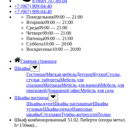
8 (800) 707-89-04
+7 (967) 909-04-40
+7 (967) 909-04-40
Понедельник
09:00 — 21:00
Вторник
09:00 — 21:00
Среда
09:00 — 21:00
Четверг
09:00 — 21:00
Пятница
09:00 — 21:00
Суббота
10:00 — 20:00
Воскресенье
10:00 — 20:00
Главная страница
Шкафы
Гостиные
Мягкая мебель
Детские
Кухни
Столы,
стулья, табуреты
Мебель для
спальни
Матрасы
Мебель для ванной
Мебель для
прихожей
Домашний офис
Мебель для сада
Шкафы витрина
Шкафы-купе
Шкафы распашные
Шкафы
угловые
Шкафы-пенал
Навесные
шкафы
Стеллажи
Тумбы-антресоли
Полки
Шкаф комбинированный 51.02 Либерти (опора метал.
h=150мм)...