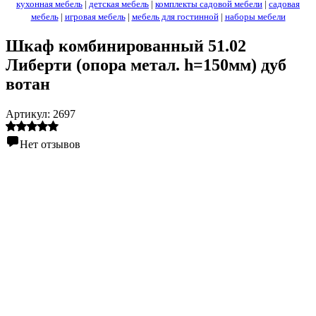
кухонная мебель
|
детская мебель
|
комплекты садовой мебели
|
садовая
мебель
|
игровая мебель
|
мебель для гостинной
|
наборы мебели
Шкаф комбинированный 51.02
Либерти (опора метал. h=150мм) дуб
вотан
Артикул:
2697
Нет отзывов