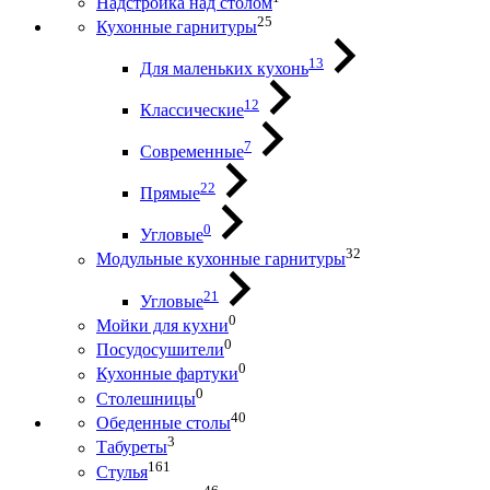
Надстройка над столом
25
Кухонные гарнитуры
13
Для маленьких кухонь
12
Классические
7
Современные
22
Прямые
0
Угловые
32
Модульные кухонные гарнитуры
21
Угловые
0
Мойки для кухни
0
Посудосушители
0
Кухонные фартуки
0
Столешницы
40
Обеденные столы
3
Табуреты
161
Стулья