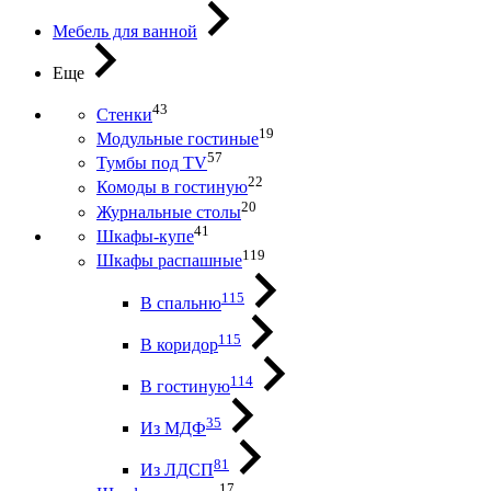
Мебель для ванной
Еще
43
Стенки
19
Модульные гостиные
57
Тумбы под ТV
22
Комоды в гостиную
20
Журнальные столы
41
Шкафы-купе
119
Шкафы распашные
115
В спальню
115
В коридор
114
В гостиную
35
Из МДФ
81
Из ЛДСП
17