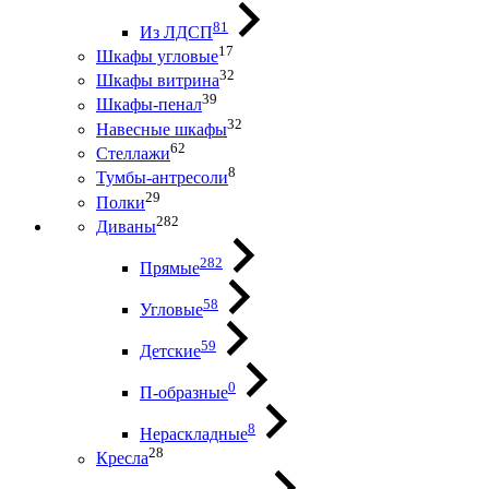
81
Из ЛДСП
17
Шкафы угловые
32
Шкафы витрина
39
Шкафы-пенал
32
Навесные шкафы
62
Стеллажи
8
Тумбы-антресоли
29
Полки
282
Диваны
282
Прямые
58
Угловые
59
Детские
0
П-образные
8
Нераскладные
28
Кресла