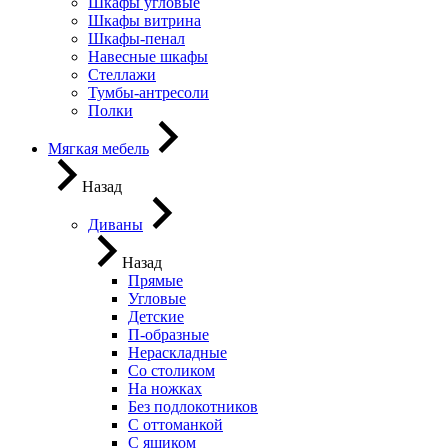
Шкафы угловые
Шкафы витрина
Шкафы-пенал
Навесные шкафы
Стеллажи
Тумбы-антресоли
Полки
Мягкая мебель
Назад
Диваны
Назад
Прямые
Угловые
Детские
П-образные
Нераскладные
Со столиком
На ножках
Без подлокотников
С оттоманкой
С ящиком