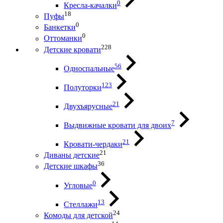
0
Кресла-качалки
18
Пуфы
0
Банкетки
0
Оттоманки
228
Детские кровати
56
Односпальные
123
Полуторки
21
Двухъярусные
7
Выдвижные кровати для двоих
21
Кровати-чердаки
21
Диваны детские
36
Детские шкафы
0
Угловые
13
Стеллажи
24
Комоды для детской