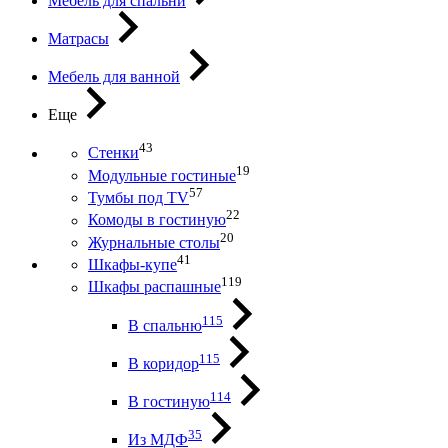
Мебель для спальни
Матрасы
Мебель для ванной
Еще
43
Стенки
19
Модульные гостиные
57
Тумбы под ТV
22
Комоды в гостиную
20
Журнальные столы
41
Шкафы-купе
119
Шкафы распашные
115
В спальню
115
В коридор
114
В гостиную
35
Из МДФ