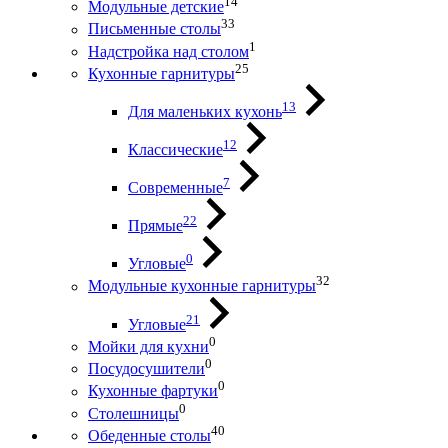
14
Модульные детские
33
Письменные столы
1
Надстройка над столом
25
Кухонные гарнитуры
13
Для маленьких кухонь
12
Классические
7
Современные
22
Прямые
0
Угловые
32
Модульные кухонные гарнитуры
21
Угловые
0
Мойки для кухни
0
Посудосушители
0
Кухонные фартуки
0
Столешницы
40
Обеденные столы