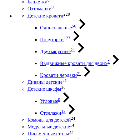
0
Банкетки
0
Оттоманки
228
Детские кровати
56
Односпальные
123
Полуторки
21
Двухъярусные
7
Выдвижные кровати для двоих
21
Кровати-чердаки
21
Диваны детские
36
Детские шкафы
0
Угловые
13
Стеллажи
24
Комоды для детской
14
Модульные детские
33
Письменные столы
1