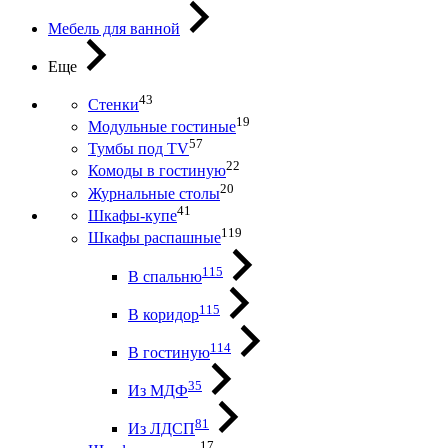
Мебель для ванной
Еще
43
Стенки
19
Модульные гостиные
57
Тумбы под ТV
22
Комоды в гостиную
20
Журнальные столы
41
Шкафы-купе
119
Шкафы распашные
115
В спальню
115
В коридор
114
В гостиную
35
Из МДФ
81
Из ЛДСП
17