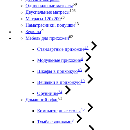
50
Односпальные матрасы
103
Двуспальные матрасы
26
Матрасы 120х200
13
Наматрасники, подушки
21
Зеркала
82
Мебель для прихожей
48
Стандартные прихожие
4
Модульные прихожие
43
Шкафы в прихожую
10
Вешалки в прихожую
24
Обувницы
63
Домашний офис
45
Компьютерные столы
3
Тумба с ящиками