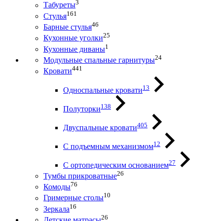
3
Табуреты
161
Стулья
46
Барные стулья
25
Кухонные уголки
1
Кухонные диваны
24
Модульные спальные гарнитуры
441
Кровати
13
Односпальные кровати
138
Полуторки
405
Двуспальные кровати
12
С подъемным механизмом
27
С ортопедическим основанием
26
Тумбы прикроватные
76
Комоды
10
Гримерные столы
16
Зеркала
26
Детские матрасы