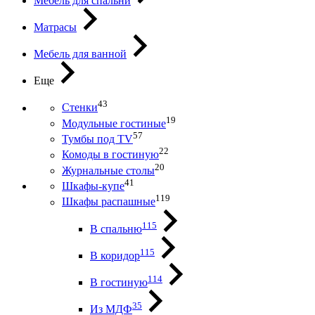
Мебель для спальни
Матрасы
Мебель для ванной
Еще
43
Стенки
19
Модульные гостиные
57
Тумбы под ТV
22
Комоды в гостиную
20
Журнальные столы
41
Шкафы-купе
119
Шкафы распашные
115
В спальню
115
В коридор
114
В гостиную
35
Из МДФ