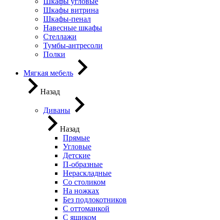
Шкафы угловые
Шкафы витрина
Шкафы-пенал
Навесные шкафы
Стеллажи
Тумбы-антресоли
Полки
Мягкая мебель
Назад
Диваны
Назад
Прямые
Угловые
Детские
П-образные
Нераскладные
Со столиком
На ножках
Без подлокотников
С оттоманкой
С ящиком