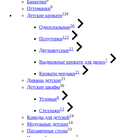
0
Банкетки
0
Оттоманки
228
Детские кровати
56
Односпальные
123
Полуторки
21
Двухъярусные
7
Выдвижные кровати для двоих
21
Кровати-чердаки
21
Диваны детские
36
Детские шкафы
0
Угловые
13
Стеллажи
24
Комоды для детской
14
Модульные детские
33
Письменные столы
1