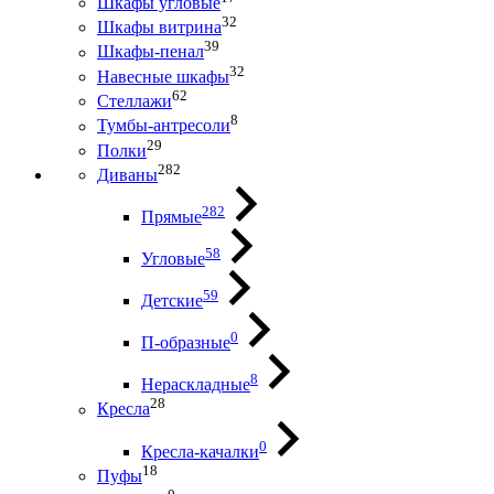
Шкафы угловые
32
Шкафы витрина
39
Шкафы-пенал
32
Навесные шкафы
62
Стеллажи
8
Тумбы-антресоли
29
Полки
282
Диваны
282
Прямые
58
Угловые
59
Детские
0
П-образные
8
Нераскладные
28
Кресла
0
Кресла-качалки
18
Пуфы