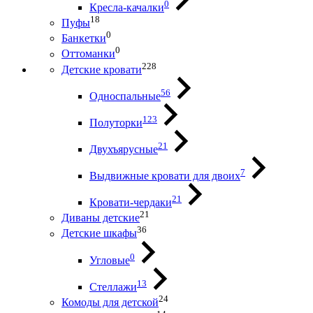
0
Кресла-качалки
18
Пуфы
0
Банкетки
0
Оттоманки
228
Детские кровати
56
Односпальные
123
Полуторки
21
Двухъярусные
7
Выдвижные кровати для двоих
21
Кровати-чердаки
21
Диваны детские
36
Детские шкафы
0
Угловые
13
Стеллажи
24
Комоды для детской