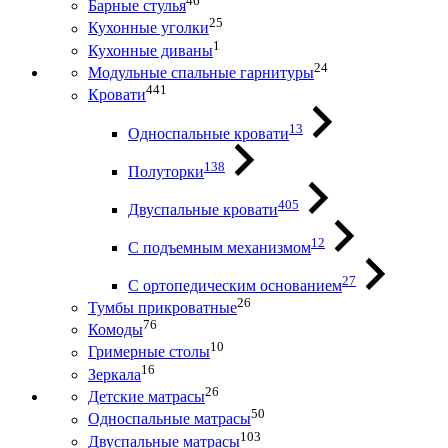
46
Барные стулья
25
Кухонные уголки
1
Кухонные диваны
24
Модульные спальные гарнитуры
441
Кровати
13
Односпальные кровати
138
Полуторки
405
Двуспальные кровати
12
С подъемным механизмом
27
С ортопедическим основанием
26
Тумбы прикроватные
76
Комоды
10
Гримерные столы
16
Зеркала
26
Детские матрасы
50
Односпальные матрасы
103
Двуспальные матрасы