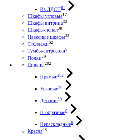
81
Из ЛДСП
17
Шкафы угловые
32
Шкафы витрина
39
Шкафы-пенал
32
Навесные шкафы
62
Стеллажи
8
Тумбы-антресоли
29
Полки
282
Диваны
282
Прямые
58
Угловые
59
Детские
0
П-образные
8
Нераскладные
28
Кресла