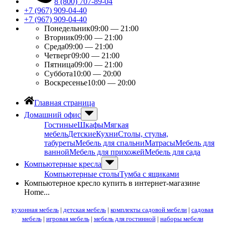
8 (800) 707-89-04
+7 (967) 909-04-40
+7 (967) 909-04-40
Понедельник
09:00 — 21:00
Вторник
09:00 — 21:00
Среда
09:00 — 21:00
Четверг
09:00 — 21:00
Пятница
09:00 — 21:00
Суббота
10:00 — 20:00
Воскресенье
10:00 — 20:00
Главная страница
Домашний офис
Гостиные
Шкафы
Мягкая
мебель
Детские
Кухни
Столы, стулья,
табуреты
Мебель для спальни
Матрасы
Мебель для
ванной
Мебель для прихожей
Мебель для сада
Компьютерные кресла
Компьютерные столы
Тумба с ящиками
Компьютерное кресло купить в интернет-магазине
Home...
кухонная мебель
|
детская мебель
|
комплекты садовой мебели
|
садовая
мебель
|
игровая мебель
|
мебель для гостинной
|
наборы мебели