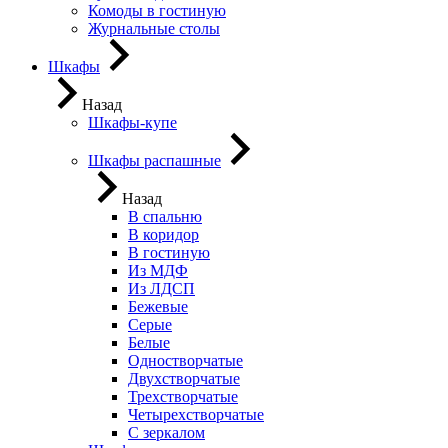
Комоды в гостиную
Журнальные столы
Шкафы
Назад
Шкафы-купе
Шкафы распашные
Назад
В спальню
В коридор
В гостиную
Из МДФ
Из ЛДСП
Бежевые
Серые
Белые
Одностворчатые
Двухстворчатые
Трехстворчатые
Четырехстворчатые
С зеркалом