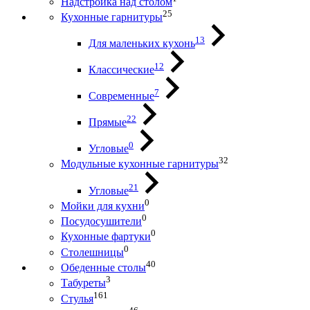
Надстройка над столом
25
Кухонные гарнитуры
13
Для маленьких кухонь
12
Классические
7
Современные
22
Прямые
0
Угловые
32
Модульные кухонные гарнитуры
21
Угловые
0
Мойки для кухни
0
Посудосушители
0
Кухонные фартуки
0
Столешницы
40
Обеденные столы
3
Табуреты
161
Стулья