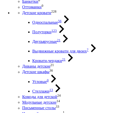
0
Банкетки
0
Оттоманки
228
Детские кровати
56
Односпальные
123
Полуторки
21
Двухъярусные
7
Выдвижные кровати для двоих
21
Кровати-чердаки
21
Диваны детские
36
Детские шкафы
0
Угловые
13
Стеллажи
24
Комоды для детской
14
Модульные детские
33
Письменные столы
1