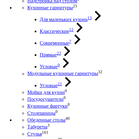
Надстройка над столом
25
Кухонные гарнитуры
13
Для маленьких кухонь
12
Классические
7
Современные
22
Прямые
0
Угловые
32
Модульные кухонные гарнитуры
21
Угловые
0
Мойки для кухни
0
Посудосушители
0
Кухонные фартуки
0
Столешницы
40
Обеденные столы
3
Табуреты
161
Стулья