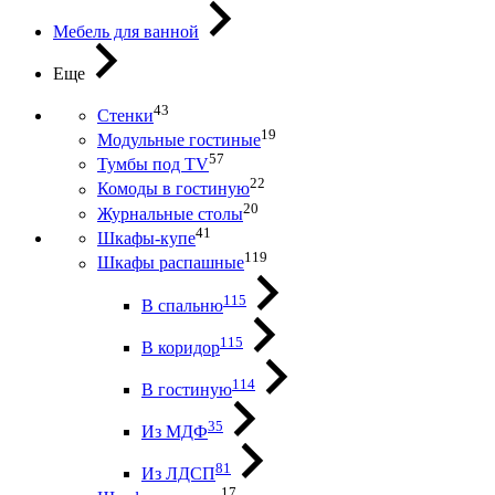
Мебель для ванной
Еще
43
Стенки
19
Модульные гостиные
57
Тумбы под ТV
22
Комоды в гостиную
20
Журнальные столы
41
Шкафы-купе
119
Шкафы распашные
115
В спальню
115
В коридор
114
В гостиную
35
Из МДФ
81
Из ЛДСП
17