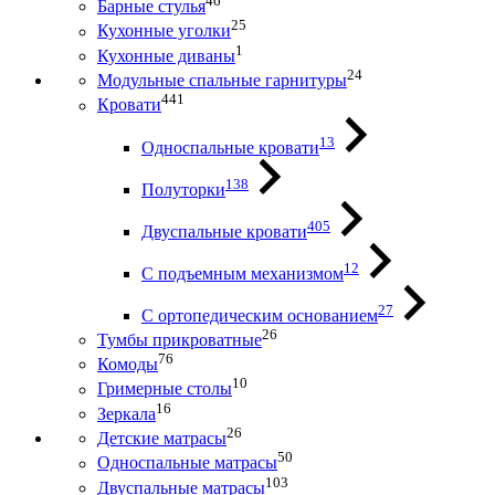
46
Барные стулья
25
Кухонные уголки
1
Кухонные диваны
24
Модульные спальные гарнитуры
441
Кровати
13
Односпальные кровати
138
Полуторки
405
Двуспальные кровати
12
С подъемным механизмом
27
С ортопедическим основанием
26
Тумбы прикроватные
76
Комоды
10
Гримерные столы
16
Зеркала
26
Детские матрасы
50
Односпальные матрасы
103
Двуспальные матрасы