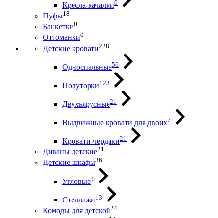
0
Кресла-качалки
18
Пуфы
0
Банкетки
0
Оттоманки
228
Детские кровати
56
Односпальные
123
Полуторки
21
Двухъярусные
7
Выдвижные кровати для двоих
21
Кровати-чердаки
21
Диваны детские
36
Детские шкафы
0
Угловые
13
Стеллажи
24
Комоды для детской