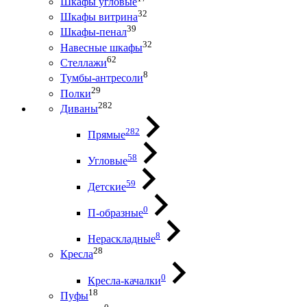
Шкафы угловые
32
Шкафы витрина
39
Шкафы-пенал
32
Навесные шкафы
62
Стеллажи
8
Тумбы-антресоли
29
Полки
282
Диваны
282
Прямые
58
Угловые
59
Детские
0
П-образные
8
Нераскладные
28
Кресла
0
Кресла-качалки
18
Пуфы