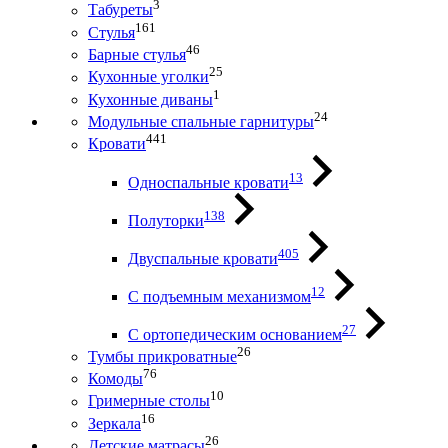
3
Табуреты
161
Стулья
46
Барные стулья
25
Кухонные уголки
1
Кухонные диваны
24
Модульные спальные гарнитуры
441
Кровати
13
Односпальные кровати
138
Полуторки
405
Двуспальные кровати
12
С подъемным механизмом
27
С ортопедическим основанием
26
Тумбы прикроватные
76
Комоды
10
Гримерные столы
16
Зеркала
26
Детские матрасы