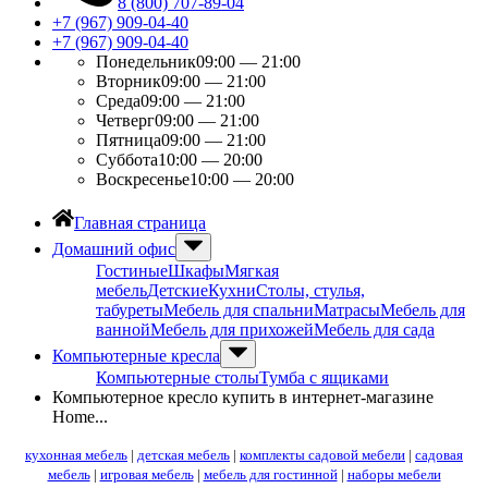
8 (800) 707-89-04
+7 (967) 909-04-40
+7 (967) 909-04-40
Понедельник
09:00 — 21:00
Вторник
09:00 — 21:00
Среда
09:00 — 21:00
Четверг
09:00 — 21:00
Пятница
09:00 — 21:00
Суббота
10:00 — 20:00
Воскресенье
10:00 — 20:00
Главная страница
Домашний офис
Гостиные
Шкафы
Мягкая
мебель
Детские
Кухни
Столы, стулья,
табуреты
Мебель для спальни
Матрасы
Мебель для
ванной
Мебель для прихожей
Мебель для сада
Компьютерные кресла
Компьютерные столы
Тумба с ящиками
Компьютерное кресло купить в интернет-магазине
Home...
кухонная мебель
|
детская мебель
|
комплекты садовой мебели
|
садовая
мебель
|
игровая мебель
|
мебель для гостинной
|
наборы мебели