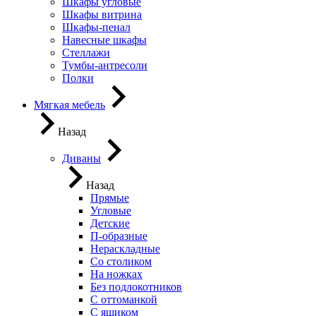
Шкафы угловые
Шкафы витрина
Шкафы-пенал
Навесные шкафы
Стеллажи
Тумбы-антресоли
Полки
Мягкая мебель
Назад
Диваны
Назад
Прямые
Угловые
Детские
П-образные
Нераскладные
Со столиком
На ножках
Без подлокотников
С оттоманкой
С ящиком