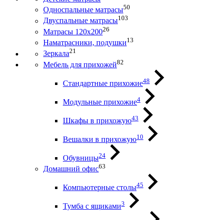
50
Односпальные матрасы
103
Двуспальные матрасы
26
Матрасы 120х200
13
Наматрасники, подушки
21
Зеркала
82
Мебель для прихожей
48
Стандартные прихожие
4
Модульные прихожие
43
Шкафы в прихожую
10
Вешалки в прихожую
24
Обувницы
63
Домашний офис
45
Компьютерные столы
3
Тумба с ящиками