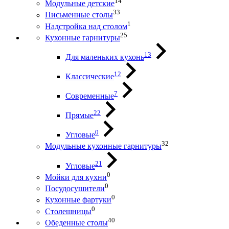
14
Модульные детские
33
Письменные столы
1
Надстройка над столом
25
Кухонные гарнитуры
13
Для маленьких кухонь
12
Классические
7
Современные
22
Прямые
0
Угловые
32
Модульные кухонные гарнитуры
21
Угловые
0
Мойки для кухни
0
Посудосушители
0
Кухонные фартуки
0
Столешницы
40
Обеденные столы