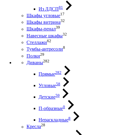
81
Из ЛДСП
17
Шкафы угловые
32
Шкафы витрина
39
Шкафы-пенал
32
Навесные шкафы
62
Стеллажи
8
Тумбы-антресоли
29
Полки
282
Диваны
282
Прямые
58
Угловые
59
Детские
0
П-образные
8
Нераскладные
28
Кресла