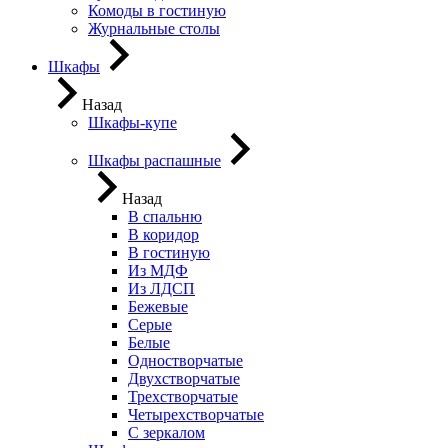
Комоды в гостиную
Журнальные столы
Шкафы
Назад
Шкафы-купе
Шкафы распашные
Назад
В спальню
В коридор
В гостиную
Из МДФ
Из ЛДСП
Бежевые
Серые
Белые
Одностворчатые
Двухстворчатые
Трехстворчатые
Четырехстворчатые
С зеркалом