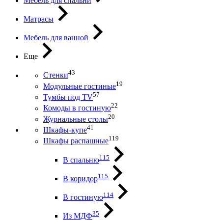
Мебель для спальни
Матрасы
Мебель для ванной
Еще
43
Стенки
19
Модульные гостиные
57
Тумбы под ТV
22
Комоды в гостиную
20
Журнальные столы
41
Шкафы-купе
119
Шкафы распашные
115
В спальню
115
В коридор
114
В гостиную
35
Из МДФ