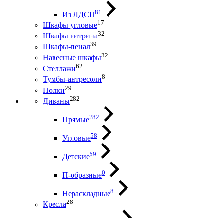
81
Из ЛДСП
17
Шкафы угловые
32
Шкафы витрина
39
Шкафы-пенал
32
Навесные шкафы
62
Стеллажи
8
Тумбы-антресоли
29
Полки
282
Диваны
282
Прямые
58
Угловые
59
Детские
0
П-образные
8
Нераскладные
28
Кресла