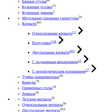
46
Барные стулья
25
Кухонные уголки
1
Кухонные диваны
24
Модульные спальные гарнитуры
441
Кровати
13
Односпальные кровати
138
Полуторки
405
Двуспальные кровати
12
С подъемным механизмом
27
С ортопедическим основанием
26
Тумбы прикроватные
76
Комоды
10
Гримерные столы
16
Зеркала
26
Детские матрасы
50
Односпальные матрасы
103
Двуспальные матрасы