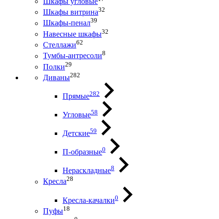
Шкафы угловые
32
Шкафы витрина
39
Шкафы-пенал
32
Навесные шкафы
62
Стеллажи
8
Тумбы-антресоли
29
Полки
282
Диваны
282
Прямые
58
Угловые
59
Детские
0
П-образные
8
Нераскладные
28
Кресла
0
Кресла-качалки
18
Пуфы