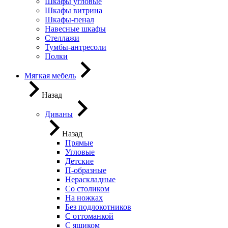
Шкафы угловые
Шкафы витрина
Шкафы-пенал
Навесные шкафы
Стеллажи
Тумбы-антресоли
Полки
Мягкая мебель
Назад
Диваны
Назад
Прямые
Угловые
Детские
П-образные
Нераскладные
Со столиком
На ножках
Без подлокотников
С оттоманкой
С ящиком