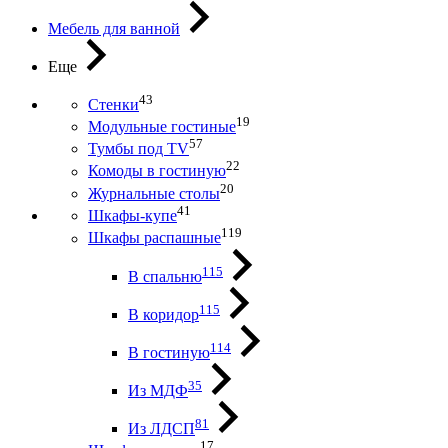
Мебель для ванной
Еще
43
Стенки
19
Модульные гостиные
57
Тумбы под ТV
22
Комоды в гостиную
20
Журнальные столы
41
Шкафы-купе
119
Шкафы распашные
115
В спальню
115
В коридор
114
В гостиную
35
Из МДФ
81
Из ЛДСП
17