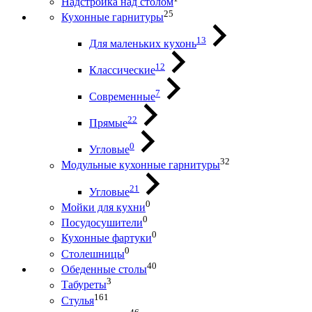
Надстройка над столом
25
Кухонные гарнитуры
13
Для маленьких кухонь
12
Классические
7
Современные
22
Прямые
0
Угловые
32
Модульные кухонные гарнитуры
21
Угловые
0
Мойки для кухни
0
Посудосушители
0
Кухонные фартуки
0
Столешницы
40
Обеденные столы
3
Табуреты
161
Стулья