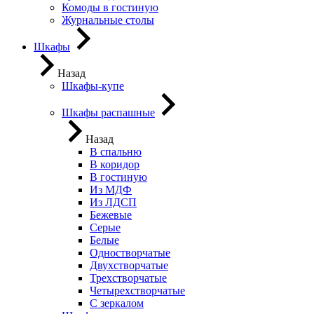
Комоды в гостиную
Журнальные столы
Шкафы
Назад
Шкафы-купе
Шкафы распашные
Назад
В спальню
В коридор
В гостиную
Из МДФ
Из ЛДСП
Бежевые
Серые
Белые
Одностворчатые
Двухстворчатые
Трехстворчатые
Четырехстворчатые
С зеркалом