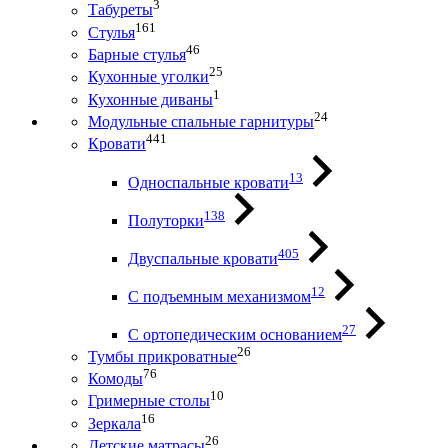
3
Табуреты
161
Стулья
46
Барные стулья
25
Кухонные уголки
1
Кухонные диваны
24
Модульные спальные гарнитуры
441
Кровати
13
Односпальные кровати
138
Полуторки
405
Двуспальные кровати
12
С подъемным механизмом
27
С ортопедическим основанием
26
Тумбы прикроватные
76
Комоды
10
Гримерные столы
16
Зеркала
26
Детские матрасы