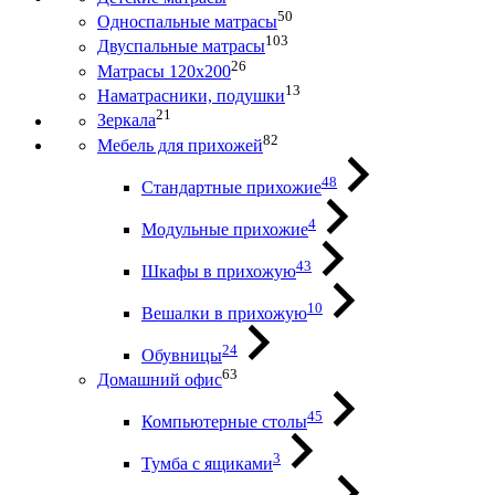
50
Односпальные матрасы
103
Двуспальные матрасы
26
Матрасы 120х200
13
Наматрасники, подушки
21
Зеркала
82
Мебель для прихожей
48
Стандартные прихожие
4
Модульные прихожие
43
Шкафы в прихожую
10
Вешалки в прихожую
24
Обувницы
63
Домашний офис
45
Компьютерные столы
3
Тумба с ящиками