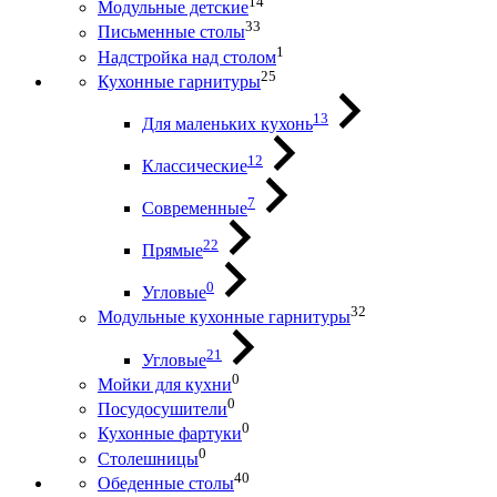
14
Модульные детские
33
Письменные столы
1
Надстройка над столом
25
Кухонные гарнитуры
13
Для маленьких кухонь
12
Классические
7
Современные
22
Прямые
0
Угловые
32
Модульные кухонные гарнитуры
21
Угловые
0
Мойки для кухни
0
Посудосушители
0
Кухонные фартуки
0
Столешницы
40
Обеденные столы