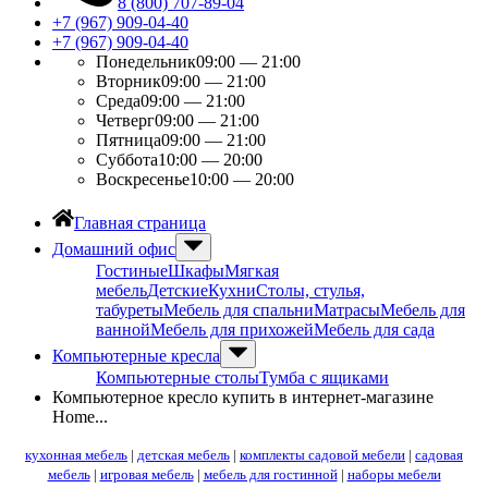
8 (800) 707-89-04
+7 (967) 909-04-40
+7 (967) 909-04-40
Понедельник
09:00 — 21:00
Вторник
09:00 — 21:00
Среда
09:00 — 21:00
Четверг
09:00 — 21:00
Пятница
09:00 — 21:00
Суббота
10:00 — 20:00
Воскресенье
10:00 — 20:00
Главная страница
Домашний офис
Гостиные
Шкафы
Мягкая
мебель
Детские
Кухни
Столы, стулья,
табуреты
Мебель для спальни
Матрасы
Мебель для
ванной
Мебель для прихожей
Мебель для сада
Компьютерные кресла
Компьютерные столы
Тумба с ящиками
Компьютерное кресло купить в интернет-магазине
Home...
кухонная мебель
|
детская мебель
|
комплекты садовой мебели
|
садовая
мебель
|
игровая мебель
|
мебель для гостинной
|
наборы мебели