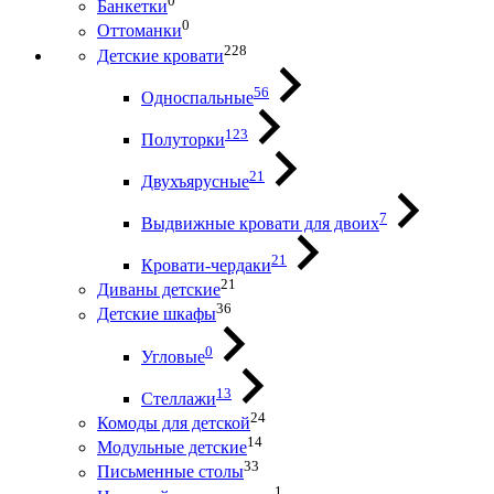
0
Банкетки
0
Оттоманки
228
Детские кровати
56
Односпальные
123
Полуторки
21
Двухъярусные
7
Выдвижные кровати для двоих
21
Кровати-чердаки
21
Диваны детские
36
Детские шкафы
0
Угловые
13
Стеллажи
24
Комоды для детской
14
Модульные детские
33
Письменные столы
1