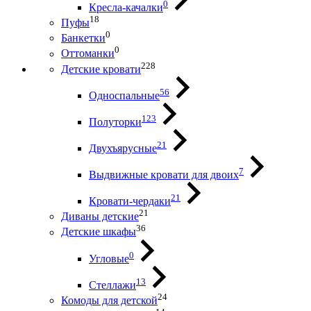
0
Кресла-качалки
18
Пуфы
0
Банкетки
0
Оттоманки
228
Детские кровати
56
Односпальные
123
Полуторки
21
Двухъярусные
7
Выдвижные кровати для двоих
21
Кровати-чердаки
21
Диваны детские
36
Детские шкафы
0
Угловые
13
Стеллажи
24
Комоды для детской