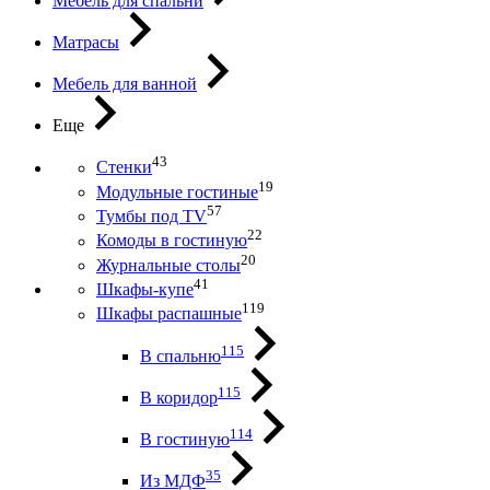
Мебель для спальни
Матрасы
Мебель для ванной
Еще
43
Стенки
19
Модульные гостиные
57
Тумбы под ТV
22
Комоды в гостиную
20
Журнальные столы
41
Шкафы-купе
119
Шкафы распашные
115
В спальню
115
В коридор
114
В гостиную
35
Из МДФ