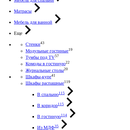
Мебель для спальни
Матрасы
Мебель для ванной
Еще
43
Стенки
19
Модульные гостиные
57
Тумбы под ТV
22
Комоды в гостиную
20
Журнальные столы
41
Шкафы-купе
119
Шкафы распашные
115
В спальню
115
В коридор
114
В гостиную
35
Из МДФ