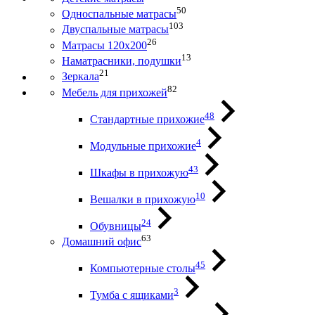
50
Односпальные матрасы
103
Двуспальные матрасы
26
Матрасы 120х200
13
Наматрасники, подушки
21
Зеркала
82
Мебель для прихожей
48
Стандартные прихожие
4
Модульные прихожие
43
Шкафы в прихожую
10
Вешалки в прихожую
24
Обувницы
63
Домашний офис
45
Компьютерные столы
3
Тумба с ящиками