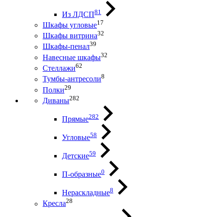
81
Из ЛДСП
17
Шкафы угловые
32
Шкафы витрина
39
Шкафы-пенал
32
Навесные шкафы
62
Стеллажи
8
Тумбы-антресоли
29
Полки
282
Диваны
282
Прямые
58
Угловые
59
Детские
0
П-образные
8
Нераскладные
28
Кресла