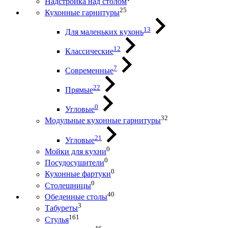
Надстройка над столом
25
Кухонные гарнитуры
13
Для маленьких кухонь
12
Классические
7
Современные
22
Прямые
0
Угловые
32
Модульные кухонные гарнитуры
21
Угловые
0
Мойки для кухни
0
Посудосушители
0
Кухонные фартуки
0
Столешницы
40
Обеденные столы
3
Табуреты
161
Стулья