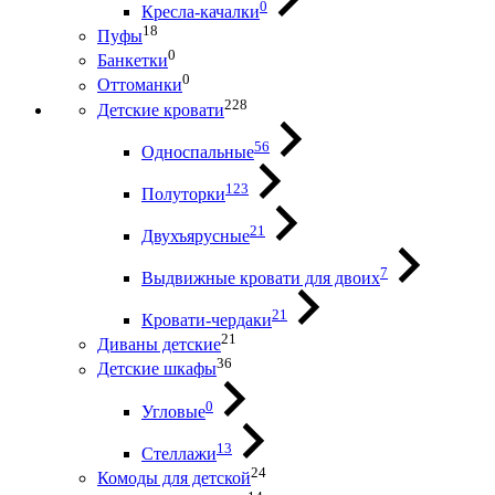
0
Кресла-качалки
18
Пуфы
0
Банкетки
0
Оттоманки
228
Детские кровати
56
Односпальные
123
Полуторки
21
Двухъярусные
7
Выдвижные кровати для двоих
21
Кровати-чердаки
21
Диваны детские
36
Детские шкафы
0
Угловые
13
Стеллажи
24
Комоды для детской