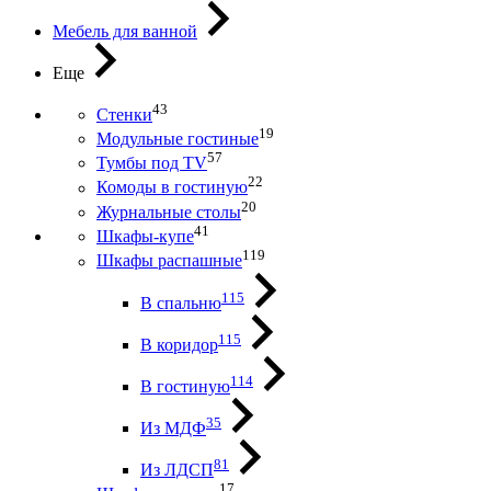
Мебель для ванной
Еще
43
Стенки
19
Модульные гостиные
57
Тумбы под ТV
22
Комоды в гостиную
20
Журнальные столы
41
Шкафы-купе
119
Шкафы распашные
115
В спальню
115
В коридор
114
В гостиную
35
Из МДФ
81
Из ЛДСП
17