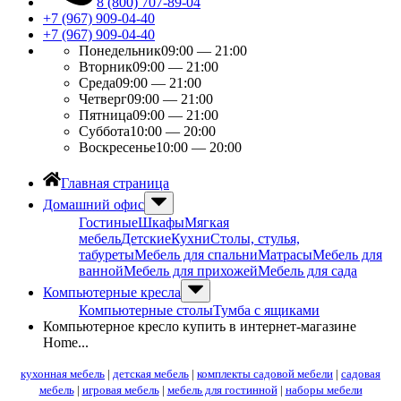
8 (800) 707-89-04
+7 (967) 909-04-40
+7 (967) 909-04-40
Понедельник
09:00 — 21:00
Вторник
09:00 — 21:00
Среда
09:00 — 21:00
Четверг
09:00 — 21:00
Пятница
09:00 — 21:00
Суббота
10:00 — 20:00
Воскресенье
10:00 — 20:00
Главная страница
Домашний офис
Гостиные
Шкафы
Мягкая
мебель
Детские
Кухни
Столы, стулья,
табуреты
Мебель для спальни
Матрасы
Мебель для
ванной
Мебель для прихожей
Мебель для сада
Компьютерные кресла
Компьютерные столы
Тумба с ящиками
Компьютерное кресло купить в интернет-магазине
Home...
кухонная мебель
|
детская мебель
|
комплекты садовой мебели
|
садовая
мебель
|
игровая мебель
|
мебель для гостинной
|
наборы мебели