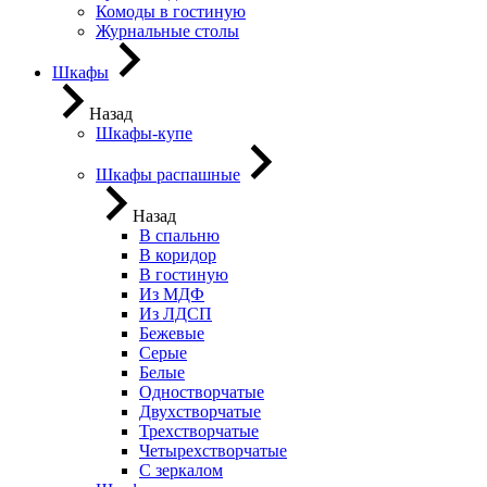
Комоды в гостиную
Журнальные столы
Шкафы
Назад
Шкафы-купе
Шкафы распашные
Назад
В спальню
В коридор
В гостиную
Из МДФ
Из ЛДСП
Бежевые
Серые
Белые
Одностворчатые
Двухстворчатые
Трехстворчатые
Четырехстворчатые
С зеркалом