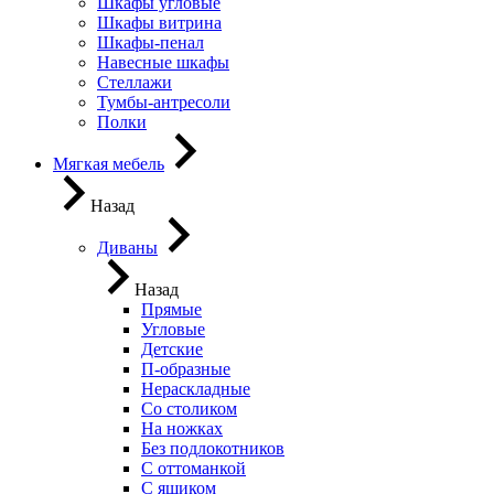
Шкафы угловые
Шкафы витрина
Шкафы-пенал
Навесные шкафы
Стеллажи
Тумбы-антресоли
Полки
Мягкая мебель
Назад
Диваны
Назад
Прямые
Угловые
Детские
П-образные
Нераскладные
Со столиком
На ножках
Без подлокотников
С оттоманкой
С ящиком