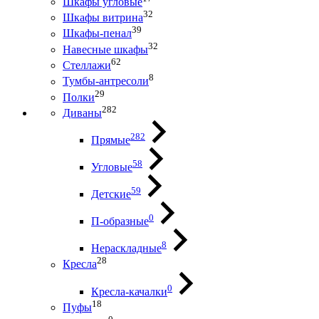
Шкафы угловые
32
Шкафы витрина
39
Шкафы-пенал
32
Навесные шкафы
62
Стеллажи
8
Тумбы-антресоли
29
Полки
282
Диваны
282
Прямые
58
Угловые
59
Детские
0
П-образные
8
Нераскладные
28
Кресла
0
Кресла-качалки
18
Пуфы