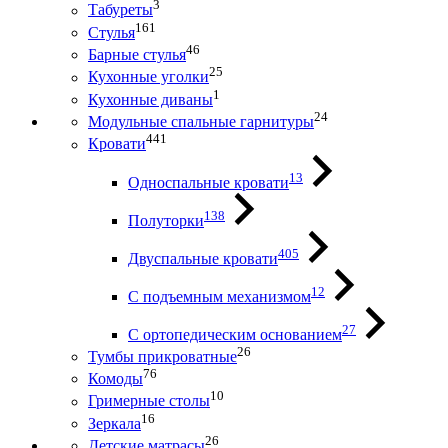
3
Табуреты
161
Стулья
46
Барные стулья
25
Кухонные уголки
1
Кухонные диваны
24
Модульные спальные гарнитуры
441
Кровати
13
Односпальные кровати
138
Полуторки
405
Двуспальные кровати
12
С подъемным механизмом
27
С ортопедическим основанием
26
Тумбы прикроватные
76
Комоды
10
Гримерные столы
16
Зеркала
26
Детские матрасы