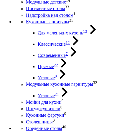
14
Модульные детские
33
Письменные столы
1
Надстройка над столом
25
Кухонные гарнитуры
13
Для маленьких кухонь
12
Классические
7
Современные
22
Прямые
0
Угловые
32
Модульные кухонные гарнитуры
21
Угловые
0
Мойки для кухни
0
Посудосушители
0
Кухонные фартуки
0
Столешницы
40
Обеденные столы