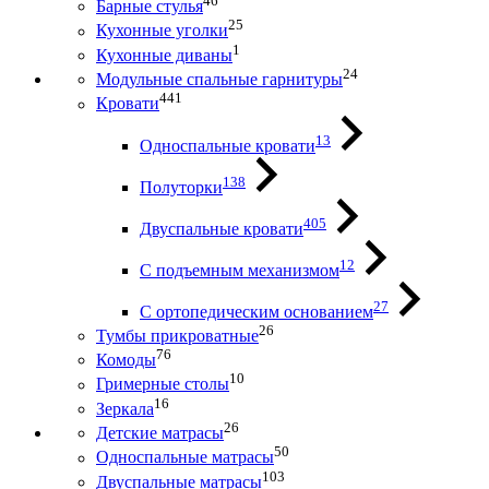
46
Барные стулья
25
Кухонные уголки
1
Кухонные диваны
24
Модульные спальные гарнитуры
441
Кровати
13
Односпальные кровати
138
Полуторки
405
Двуспальные кровати
12
С подъемным механизмом
27
С ортопедическим основанием
26
Тумбы прикроватные
76
Комоды
10
Гримерные столы
16
Зеркала
26
Детские матрасы
50
Односпальные матрасы
103
Двуспальные матрасы