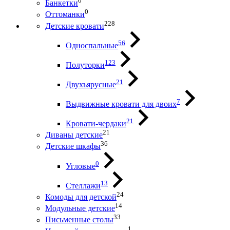
0
Банкетки
0
Оттоманки
228
Детские кровати
56
Односпальные
123
Полуторки
21
Двухъярусные
7
Выдвижные кровати для двоих
21
Кровати-чердаки
21
Диваны детские
36
Детские шкафы
0
Угловые
13
Стеллажи
24
Комоды для детской
14
Модульные детские
33
Письменные столы
1