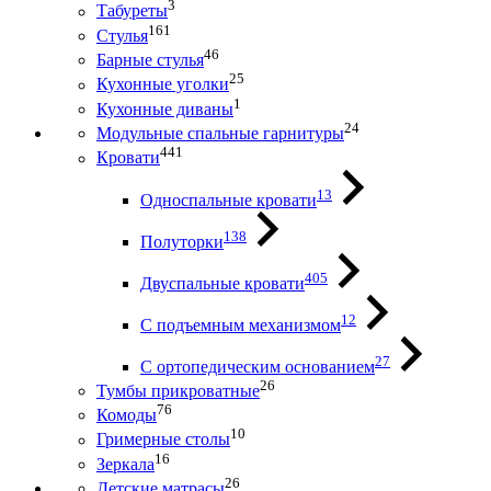
3
Табуреты
161
Стулья
46
Барные стулья
25
Кухонные уголки
1
Кухонные диваны
24
Модульные спальные гарнитуры
441
Кровати
13
Односпальные кровати
138
Полуторки
405
Двуспальные кровати
12
С подъемным механизмом
27
С ортопедическим основанием
26
Тумбы прикроватные
76
Комоды
10
Гримерные столы
16
Зеркала
26
Детские матрасы