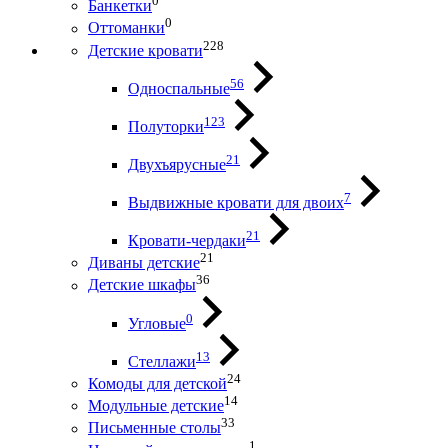
0
Банкетки
0
Оттоманки
228
Детские кровати
56
Односпальные
123
Полуторки
21
Двухъярусные
7
Выдвижные кровати для двоих
21
Кровати-чердаки
21
Диваны детские
36
Детские шкафы
0
Угловые
13
Стеллажи
24
Комоды для детской
14
Модульные детские
33
Письменные столы
1