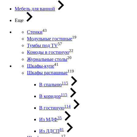
Мебель для ванной
Еще
43
Стенки
19
Модульные гостиные
57
Тумбы под ТV
22
Комоды в гостиную
20
Журнальные столы
41
Шкафы-купе
119
Шкафы распашные
115
В спальню
115
В коридор
114
В гостиную
35
Из МДФ
81
Из ЛДСП
17