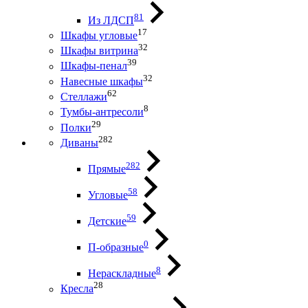
81
Из ЛДСП
17
Шкафы угловые
32
Шкафы витрина
39
Шкафы-пенал
32
Навесные шкафы
62
Стеллажи
8
Тумбы-антресоли
29
Полки
282
Диваны
282
Прямые
58
Угловые
59
Детские
0
П-образные
8
Нераскладные
28
Кресла