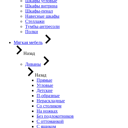
Шкафы угловые
Шкафы витрина
Шкафы-пенал
Навесные шкафы
Стеллажи
Тумбы-антресоли
Полки
Мягкая мебель
Назад
Диваны
Назад
Прямые
Угловые
Детские
П-образные
Нераскладные
Со столиком
На ножках
Без подлокотников
С оттоманкой
С ящиком