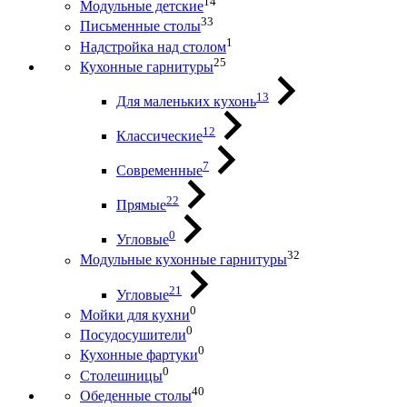
14
Модульные детские
33
Письменные столы
1
Надстройка над столом
25
Кухонные гарнитуры
13
Для маленьких кухонь
12
Классические
7
Современные
22
Прямые
0
Угловые
32
Модульные кухонные гарнитуры
21
Угловые
0
Мойки для кухни
0
Посудосушители
0
Кухонные фартуки
0
Столешницы
40
Обеденные столы