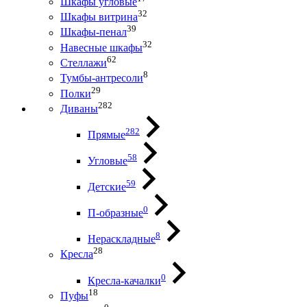
Шкафы угловые
32
Шкафы витрина
39
Шкафы-пенал
32
Навесные шкафы
62
Стеллажи
8
Тумбы-антресоли
29
Полки
282
Диваны
282
Прямые
58
Угловые
59
Детские
0
П-образные
8
Нераскладные
28
Кресла
0
Кресла-качалки
18
Пуфы