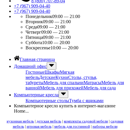
8 (800) 707-89-04
+7 (967) 909-04-40
+7 (967) 909-04-40
Понедельник
09:00 — 21:00
Вторник
09:00 — 21:00
Среда
09:00 — 21:00
Четверг
09:00 — 21:00
Пятница
09:00 — 21:00
Суббота
10:00 — 20:00
Воскресенье
10:00 — 20:00
Главная страница
Домашний офис
Гостиные
Шкафы
Мягкая
мебель
Детские
Кухни
Столы, стулья,
табуреты
Мебель для спальни
Матрасы
Мебель для
ванной
Мебель для прихожей
Мебель для сада
Компьютерные кресла
Компьютерные столы
Тумба с ящиками
Компьютерное кресло купить в интернет-магазине
Home...
кухонная мебель
|
детская мебель
|
комплекты садовой мебели
|
садовая
мебель
|
игровая мебель
|
мебель для гостинной
|
наборы мебели