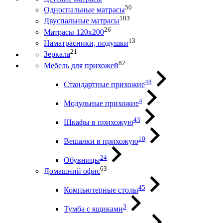
50
Односпальные матрасы
103
Двуспальные матрасы
26
Матрасы 120х200
13
Наматрасники, подушки
21
Зеркала
82
Мебель для прихожей
48
Стандартные прихожие
4
Модульные прихожие
43
Шкафы в прихожую
10
Вешалки в прихожую
24
Обувницы
63
Домашний офис
45
Компьютерные столы
3
Тумба с ящиками