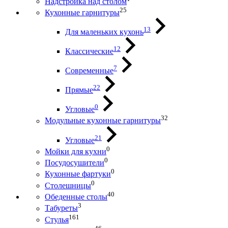
Надстройка над столом
25
Кухонные гарнитуры
13
Для маленьких кухонь
12
Классические
7
Современные
22
Прямые
0
Угловые
32
Модульные кухонные гарнитуры
21
Угловые
0
Мойки для кухни
0
Посудосушители
0
Кухонные фартуки
0
Столешницы
40
Обеденные столы
3
Табуреты
161
Стулья