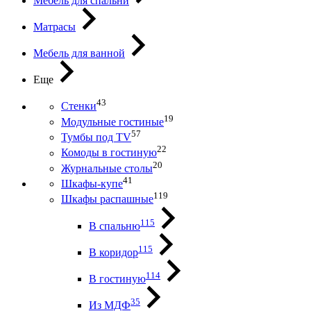
Мебель для спальни
Матрасы
Мебель для ванной
Еще
43
Стенки
19
Модульные гостиные
57
Тумбы под ТV
22
Комоды в гостиную
20
Журнальные столы
41
Шкафы-купе
119
Шкафы распашные
115
В спальню
115
В коридор
114
В гостиную
35
Из МДФ