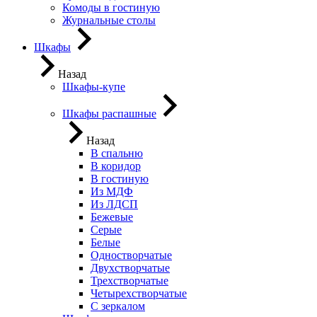
Комоды в гостиную
Журнальные столы
Шкафы
Назад
Шкафы-купе
Шкафы распашные
Назад
В спальню
В коридор
В гостиную
Из МДФ
Из ЛДСП
Бежевые
Серые
Белые
Одностворчатые
Двухстворчатые
Трехстворчатые
Четырехстворчатые
С зеркалом