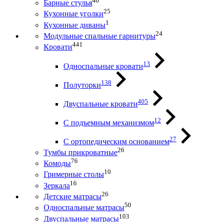
46
Барные стулья
25
Кухонные уголки
1
Кухонные диваны
24
Модульные спальные гарнитуры
441
Кровати
13
Односпальные кровати
138
Полуторки
405
Двуспальные кровати
12
С подъемным механизмом
27
С ортопедическим основанием
26
Тумбы прикроватные
76
Комоды
10
Гримерные столы
16
Зеркала
26
Детские матрасы
50
Односпальные матрасы
103
Двуспальные матрасы