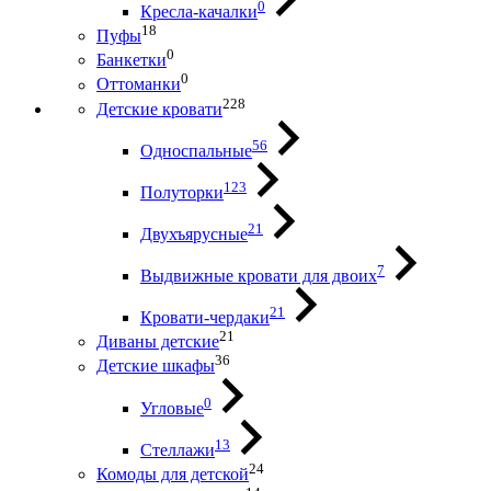
0
Кресла-качалки
18
Пуфы
0
Банкетки
0
Оттоманки
228
Детские кровати
56
Односпальные
123
Полуторки
21
Двухъярусные
7
Выдвижные кровати для двоих
21
Кровати-чердаки
21
Диваны детские
36
Детские шкафы
0
Угловые
13
Стеллажи
24
Комоды для детской