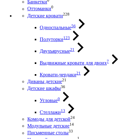
0
Банкетки
0
Оттоманки
228
Детские кровати
56
Односпальные
123
Полуторки
21
Двухъярусные
7
Выдвижные кровати для двоих
21
Кровати-чердаки
21
Диваны детские
36
Детские шкафы
0
Угловые
13
Стеллажи
24
Комоды для детской
14
Модульные детские
33
Письменные столы
1