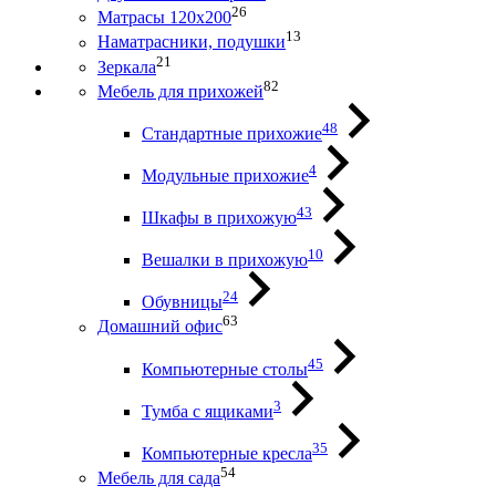
26
Матрасы 120х200
13
Наматрасники, подушки
21
Зеркала
82
Мебель для прихожей
48
Стандартные прихожие
4
Модульные прихожие
43
Шкафы в прихожую
10
Вешалки в прихожую
24
Обувницы
63
Домашний офис
45
Компьютерные столы
3
Тумба с ящиками
35
Компьютерные кресла
54
Мебель для сада