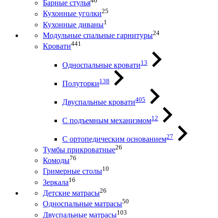
46
Барные стулья
25
Кухонные уголки
1
Кухонные диваны
24
Модульные спальные гарнитуры
441
Кровати
13
Односпальные кровати
138
Полуторки
405
Двуспальные кровати
12
С подъемным механизмом
27
С ортопедическим основанием
26
Тумбы прикроватные
76
Комоды
10
Гримерные столы
16
Зеркала
26
Детские матрасы
50
Односпальные матрасы
103
Двуспальные матрасы