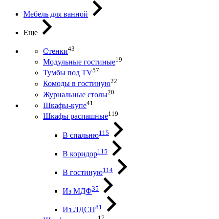
Мебель для ванной
Еще
43
Стенки
19
Модульные гостиные
57
Тумбы под ТV
22
Комоды в гостиную
20
Журнальные столы
41
Шкафы-купе
119
Шкафы распашные
115
В спальню
115
В коридор
114
В гостиную
35
Из МДФ
81
Из ЛДСП
17