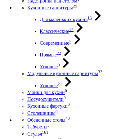
Надстройка над столом
25
Кухонные гарнитуры
13
Для маленьких кухонь
12
Классические
7
Современные
22
Прямые
0
Угловые
32
Модульные кухонные гарнитуры
21
Угловые
0
Мойки для кухни
0
Посудосушители
0
Кухонные фартуки
0
Столешницы
40
Обеденные столы
3
Табуреты
161
Стулья