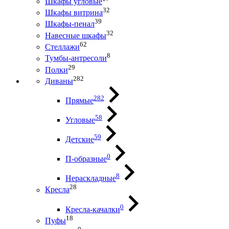
Шкафы угловые
32
Шкафы витрина
39
Шкафы-пенал
32
Навесные шкафы
62
Стеллажи
8
Тумбы-антресоли
29
Полки
282
Диваны
282
Прямые
58
Угловые
59
Детские
0
П-образные
8
Нераскладные
28
Кресла
0
Кресла-качалки
18
Пуфы