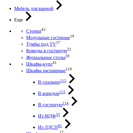
Мебель для ванной
Еще
43
Стенки
19
Модульные гостиные
57
Тумбы под ТV
22
Комоды в гостиную
20
Журнальные столы
41
Шкафы-купе
119
Шкафы распашные
115
В спальню
115
В коридор
114
В гостиную
35
Из МДФ
81
Из ЛДСП
17