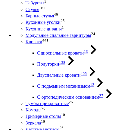
3
Табуреты
161
Стулья
46
Барные стулья
25
Кухонные уголки
1
Кухонные диваны
24
Модульные спальные гарнитуры
441
Кровати
13
Односпальные кровати
138
Полуторки
405
Двуспальные кровати
12
С подъемным механизмом
27
С ортопедическим основанием
26
Тумбы прикроватные
76
Комоды
10
Гримерные столы
16
Зеркала
26
Детские матрасы