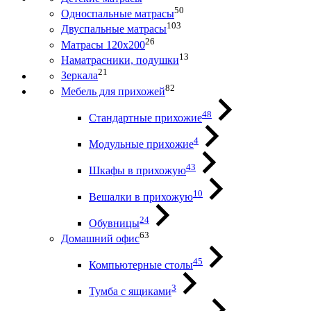
50
Односпальные матрасы
103
Двуспальные матрасы
26
Матрасы 120х200
13
Наматрасники, подушки
21
Зеркала
82
Мебель для прихожей
48
Стандартные прихожие
4
Модульные прихожие
43
Шкафы в прихожую
10
Вешалки в прихожую
24
Обувницы
63
Домашний офис
45
Компьютерные столы
3
Тумба с ящиками