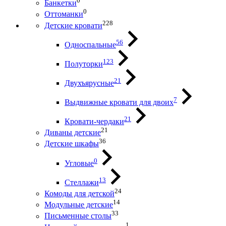
0
Банкетки
0
Оттоманки
228
Детские кровати
56
Односпальные
123
Полуторки
21
Двухъярусные
7
Выдвижные кровати для двоих
21
Кровати-чердаки
21
Диваны детские
36
Детские шкафы
0
Угловые
13
Стеллажи
24
Комоды для детской
14
Модульные детские
33
Письменные столы
1