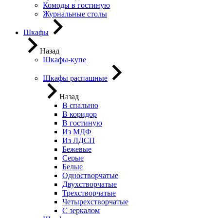
Комоды в гостиную
Журнальные столы
Шкафы
Назад
Шкафы-купе
Шкафы распашные
Назад
В спальню
В коридор
В гостиную
Из МДФ
Из ЛДСП
Бежевые
Серые
Белые
Одностворчатые
Двухстворчатые
Трехстворчатые
Четырехстворчатые
С зеркалом