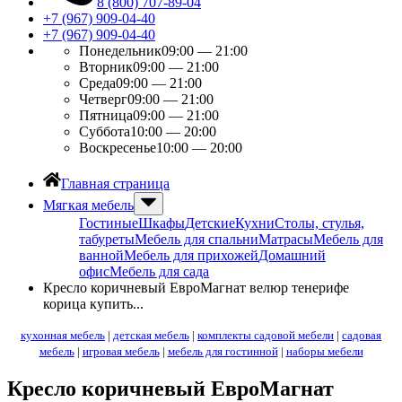
8 (800) 707-89-04
+7 (967) 909-04-40
+7 (967) 909-04-40
Понедельник
09:00 — 21:00
Вторник
09:00 — 21:00
Среда
09:00 — 21:00
Четверг
09:00 — 21:00
Пятница
09:00 — 21:00
Суббота
10:00 — 20:00
Воскресенье
10:00 — 20:00
Главная страница
Мягкая мебель
Гостиные
Шкафы
Детские
Кухни
Столы, стулья,
табуреты
Мебель для спальни
Матрасы
Мебель для
ванной
Мебель для прихожей
Домашний
офис
Мебель для сада
Кресло коричневый ЕвроМагнат велюр тенерифе
корица купить...
кухонная мебель
|
детская мебель
|
комплекты садовой мебели
|
садовая
мебель
|
игровая мебель
|
мебель для гостинной
|
наборы мебели
Кресло коричневый ЕвроМагнат