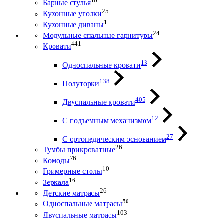
46
Барные стулья
25
Кухонные уголки
1
Кухонные диваны
24
Модульные спальные гарнитуры
441
Кровати
13
Односпальные кровати
138
Полуторки
405
Двуспальные кровати
12
С подъемным механизмом
27
С ортопедическим основанием
26
Тумбы прикроватные
76
Комоды
10
Гримерные столы
16
Зеркала
26
Детские матрасы
50
Односпальные матрасы
103
Двуспальные матрасы