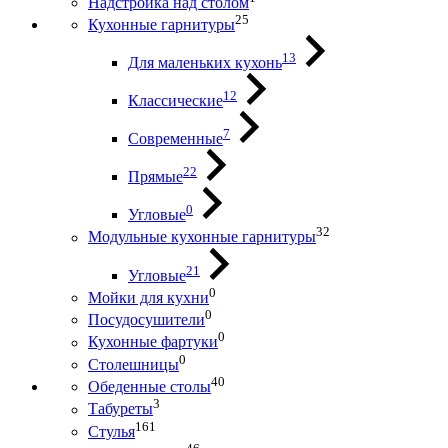
Надстройка над столом
25
Кухонные гарнитуры
13
Для маленьких кухонь
12
Классические
7
Современные
22
Прямые
0
Угловые
32
Модульные кухонные гарнитуры
21
Угловые
0
Мойки для кухни
0
Посудосушители
0
Кухонные фартуки
0
Столешницы
40
Обеденные столы
3
Табуреты
161
Стулья