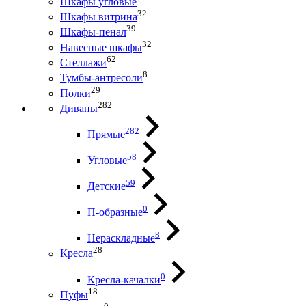
Шкафы угловые
32
Шкафы витрина
39
Шкафы-пенал
32
Навесные шкафы
62
Стеллажи
8
Тумбы-антресоли
29
Полки
282
Диваны
282
Прямые
58
Угловые
59
Детские
0
П-образные
8
Нераскладные
28
Кресла
0
Кресла-качалки
18
Пуфы