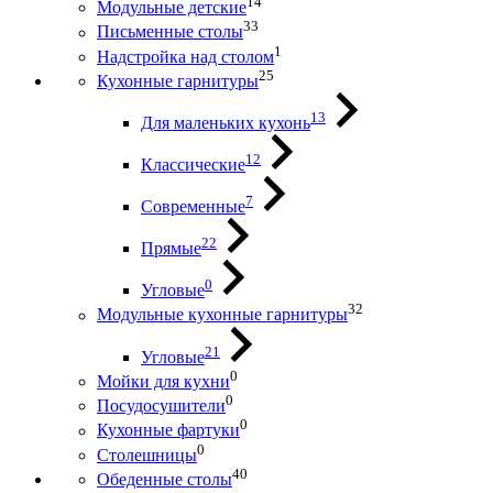
14
Модульные детские
33
Письменные столы
1
Надстройка над столом
25
Кухонные гарнитуры
13
Для маленьких кухонь
12
Классические
7
Современные
22
Прямые
0
Угловые
32
Модульные кухонные гарнитуры
21
Угловые
0
Мойки для кухни
0
Посудосушители
0
Кухонные фартуки
0
Столешницы
40
Обеденные столы