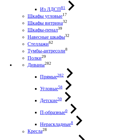
81
Из ЛДСП
17
Шкафы угловые
32
Шкафы витрина
39
Шкафы-пенал
32
Навесные шкафы
62
Стеллажи
8
Тумбы-антресоли
29
Полки
282
Диваны
282
Прямые
58
Угловые
59
Детские
0
П-образные
8
Нераскладные
28
Кресла