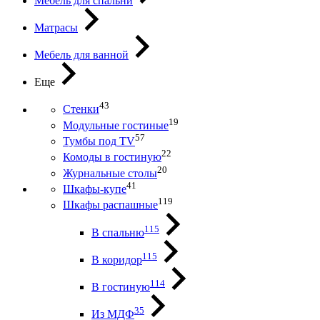
Мебель для спальни
Матрасы
Мебель для ванной
Еще
43
Стенки
19
Модульные гостиные
57
Тумбы под ТV
22
Комоды в гостиную
20
Журнальные столы
41
Шкафы-купе
119
Шкафы распашные
115
В спальню
115
В коридор
114
В гостиную
35
Из МДФ