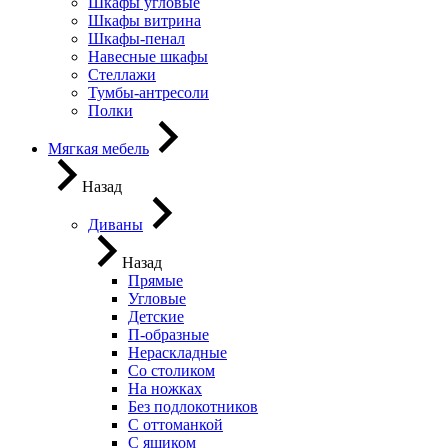
Шкафы угловые
Шкафы витрина
Шкафы-пенал
Навесные шкафы
Стеллажи
Тумбы-антресоли
Полки
Мягкая мебель
Назад
Диваны
Назад
Прямые
Угловые
Детские
П-образные
Нераскладные
Со столиком
На ножках
Без подлокотников
С оттоманкой
С ящиком