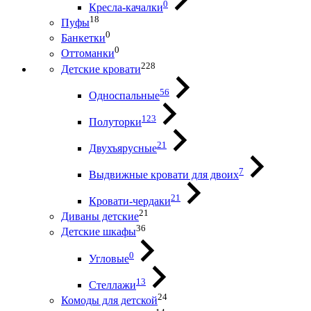
0
Кресла-качалки
18
Пуфы
0
Банкетки
0
Оттоманки
228
Детские кровати
56
Односпальные
123
Полуторки
21
Двухъярусные
7
Выдвижные кровати для двоих
21
Кровати-чердаки
21
Диваны детские
36
Детские шкафы
0
Угловые
13
Стеллажи
24
Комоды для детской