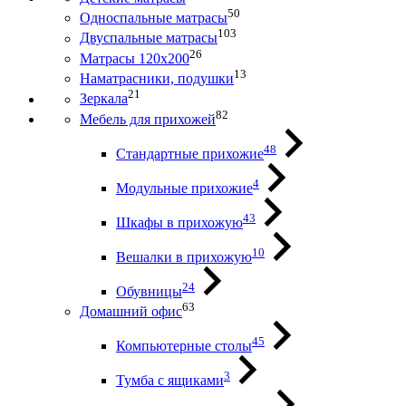
50
Односпальные матрасы
103
Двуспальные матрасы
26
Матрасы 120х200
13
Наматрасники, подушки
21
Зеркала
82
Мебель для прихожей
48
Стандартные прихожие
4
Модульные прихожие
43
Шкафы в прихожую
10
Вешалки в прихожую
24
Обувницы
63
Домашний офис
45
Компьютерные столы
3
Тумба с ящиками