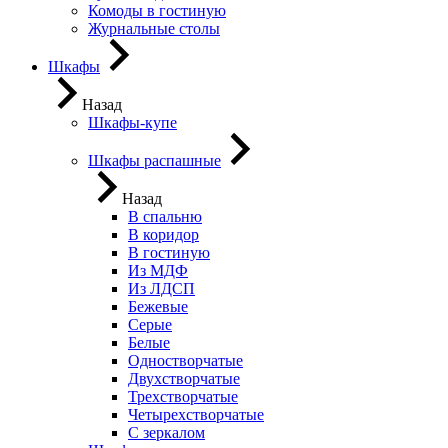
Комоды в гостиную
Журнальные столы
Шкафы
Назад
Шкафы-купе
Шкафы распашные
Назад
В спальню
В коридор
В гостиную
Из МДФ
Из ЛДСП
Бежевые
Серые
Белые
Одностворчатые
Двухстворчатые
Трехстворчатые
Четырехстворчатые
С зеркалом