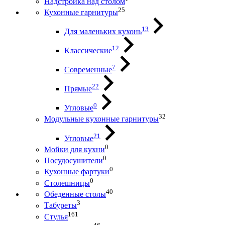
Надстройка над столом
25
Кухонные гарнитуры
13
Для маленьких кухонь
12
Классические
7
Современные
22
Прямые
0
Угловые
32
Модульные кухонные гарнитуры
21
Угловые
0
Мойки для кухни
0
Посудосушители
0
Кухонные фартуки
0
Столешницы
40
Обеденные столы
3
Табуреты
161
Стулья