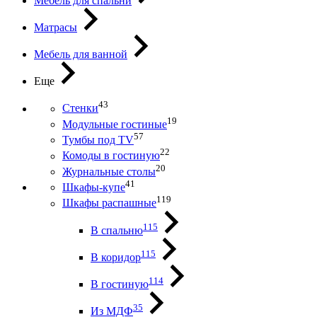
Мебель для спальни
Матрасы
Мебель для ванной
Еще
43
Стенки
19
Модульные гостиные
57
Тумбы под ТV
22
Комоды в гостиную
20
Журнальные столы
41
Шкафы-купе
119
Шкафы распашные
115
В спальню
115
В коридор
114
В гостиную
35
Из МДФ