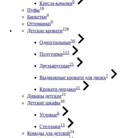
0
Кресла-качалки
18
Пуфы
0
Банкетки
0
Оттоманки
228
Детские кровати
56
Односпальные
123
Полуторки
21
Двухъярусные
7
Выдвижные кровати для двоих
21
Кровати-чердаки
21
Диваны детские
36
Детские шкафы
0
Угловые
13
Стеллажи
24
Комоды для детской