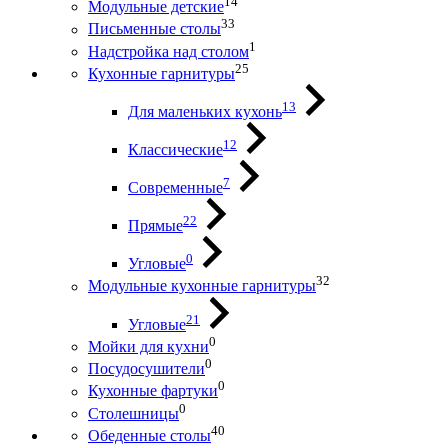
14
Модульные детские
33
Письменные столы
1
Надстройка над столом
25
Кухонные гарнитуры
13
Для маленьких кухонь
12
Классические
7
Современные
22
Прямые
0
Угловые
32
Модульные кухонные гарнитуры
21
Угловые
0
Мойки для кухни
0
Посудосушители
0
Кухонные фартуки
0
Столешницы
40
Обеденные столы