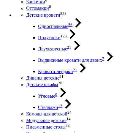
0
Банкетки
0
Оттоманки
228
Детские кровати
56
Односпальные
123
Полуторки
21
Двухъярусные
7
Выдвижные кровати для двоих
21
Кровати-чердаки
21
Диваны детские
36
Детские шкафы
0
Угловые
13
Стеллажи
24
Комоды для детской
14
Модульные детские
33
Письменные столы
1