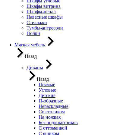
Шкафы угловые
Шкафы витрина
Шкафы-пенал
Навесные шкафы
Стеллажи
Тумбы-антресоли
Полки
Мягкая мебель
Назад
Диваны
Назад
Прямые
Угловые
Детские
П-образные
Нераскладные
Со столиком
На ножках
Без подлокотников
С оттоманкой
С ящиком