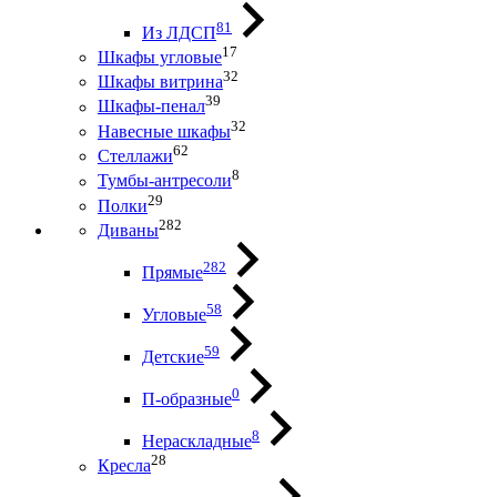
81
Из ЛДСП
17
Шкафы угловые
32
Шкафы витрина
39
Шкафы-пенал
32
Навесные шкафы
62
Стеллажи
8
Тумбы-антресоли
29
Полки
282
Диваны
282
Прямые
58
Угловые
59
Детские
0
П-образные
8
Нераскладные
28
Кресла