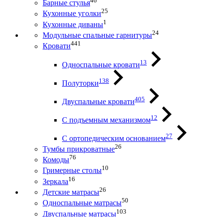
46
Барные стулья
25
Кухонные уголки
1
Кухонные диваны
24
Модульные спальные гарнитуры
441
Кровати
13
Односпальные кровати
138
Полуторки
405
Двуспальные кровати
12
С подъемным механизмом
27
С ортопедическим основанием
26
Тумбы прикроватные
76
Комоды
10
Гримерные столы
16
Зеркала
26
Детские матрасы
50
Односпальные матрасы
103
Двуспальные матрасы