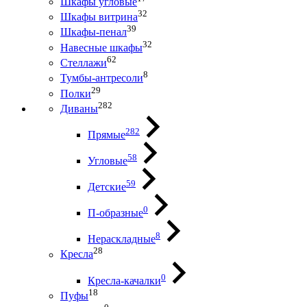
Шкафы угловые
32
Шкафы витрина
39
Шкафы-пенал
32
Навесные шкафы
62
Стеллажи
8
Тумбы-антресоли
29
Полки
282
Диваны
282
Прямые
58
Угловые
59
Детские
0
П-образные
8
Нераскладные
28
Кресла
0
Кресла-качалки
18
Пуфы