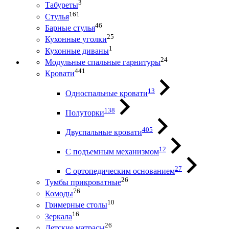
3
Табуреты
161
Стулья
46
Барные стулья
25
Кухонные уголки
1
Кухонные диваны
24
Модульные спальные гарнитуры
441
Кровати
13
Односпальные кровати
138
Полуторки
405
Двуспальные кровати
12
С подъемным механизмом
27
С ортопедическим основанием
26
Тумбы прикроватные
76
Комоды
10
Гримерные столы
16
Зеркала
26
Детские матрасы