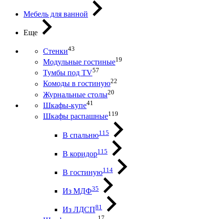
Мебель для ванной
Еще
43
Стенки
19
Модульные гостиные
57
Тумбы под ТV
22
Комоды в гостиную
20
Журнальные столы
41
Шкафы-купе
119
Шкафы распашные
115
В спальню
115
В коридор
114
В гостиную
35
Из МДФ
81
Из ЛДСП
17