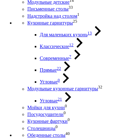
14
Модульные детские
33
Письменные столы
1
Надстройка над столом
25
Кухонные гарнитуры
13
Для маленьких кухонь
12
Классические
7
Современные
22
Прямые
0
Угловые
32
Модульные кухонные гарнитуры
21
Угловые
0
Мойки для кухни
0
Посудосушители
0
Кухонные фартуки
0
Столешницы
40
Обеденные столы