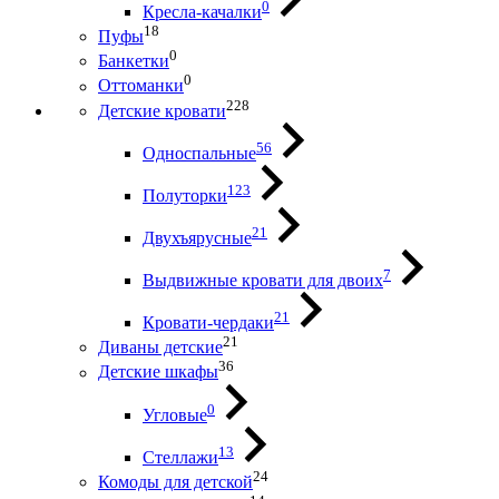
0
Кресла-качалки
18
Пуфы
0
Банкетки
0
Оттоманки
228
Детские кровати
56
Односпальные
123
Полуторки
21
Двухъярусные
7
Выдвижные кровати для двоих
21
Кровати-чердаки
21
Диваны детские
36
Детские шкафы
0
Угловые
13
Стеллажи
24
Комоды для детской