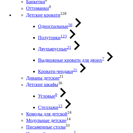
0
Банкетки
0
Оттоманки
228
Детские кровати
56
Односпальные
123
Полуторки
21
Двухъярусные
7
Выдвижные кровати для двоих
21
Кровати-чердаки
21
Диваны детские
36
Детские шкафы
0
Угловые
13
Стеллажи
24
Комоды для детской
14
Модульные детские
33
Письменные столы
1