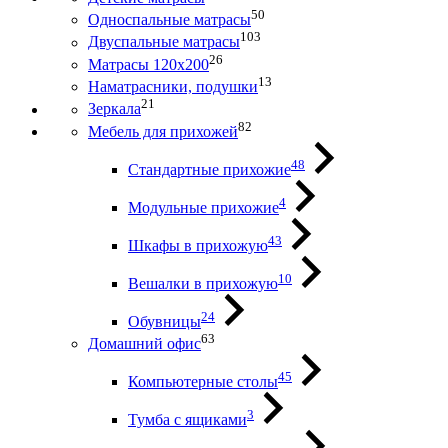
50
Односпальные матрасы
103
Двуспальные матрасы
26
Матрасы 120х200
13
Наматрасники, подушки
21
Зеркала
82
Мебель для прихожей
48
Стандартные прихожие
4
Модульные прихожие
43
Шкафы в прихожую
10
Вешалки в прихожую
24
Обувницы
63
Домашний офис
45
Компьютерные столы
3
Тумба с ящиками