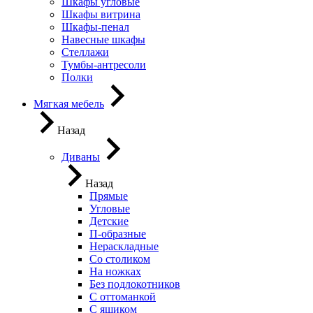
Шкафы угловые
Шкафы витрина
Шкафы-пенал
Навесные шкафы
Стеллажи
Тумбы-антресоли
Полки
Мягкая мебель
Назад
Диваны
Назад
Прямые
Угловые
Детские
П-образные
Нераскладные
Со столиком
На ножках
Без подлокотников
С оттоманкой
С ящиком