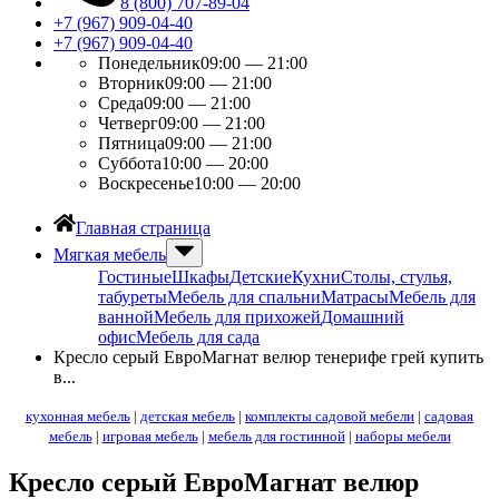
8 (800) 707-89-04
+7 (967) 909-04-40
+7 (967) 909-04-40
Понедельник
09:00 — 21:00
Вторник
09:00 — 21:00
Среда
09:00 — 21:00
Четверг
09:00 — 21:00
Пятница
09:00 — 21:00
Суббота
10:00 — 20:00
Воскресенье
10:00 — 20:00
Главная страница
Мягкая мебель
Гостиные
Шкафы
Детские
Кухни
Столы, стулья,
табуреты
Мебель для спальни
Матрасы
Мебель для
ванной
Мебель для прихожей
Домашний
офис
Мебель для сада
Кресло серый ЕвроМагнат велюр тенерифе грей купить
в...
кухонная мебель
|
детская мебель
|
комплекты садовой мебели
|
садовая
мебель
|
игровая мебель
|
мебель для гостинной
|
наборы мебели
Кресло серый ЕвроМагнат велюр