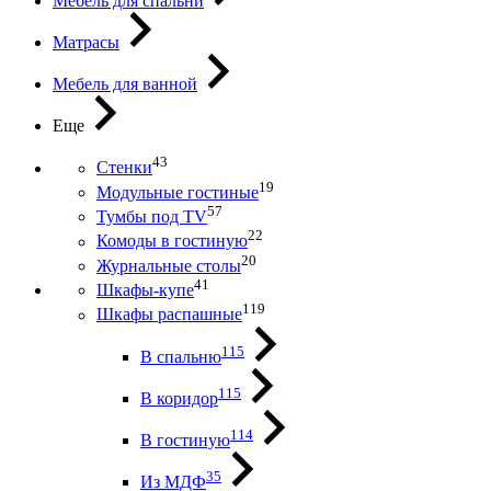
Мебель для спальни
Матрасы
Мебель для ванной
Еще
43
Стенки
19
Модульные гостиные
57
Тумбы под ТV
22
Комоды в гостиную
20
Журнальные столы
41
Шкафы-купе
119
Шкафы распашные
115
В спальню
115
В коридор
114
В гостиную
35
Из МДФ