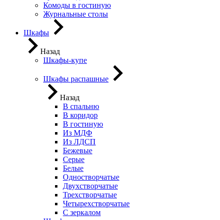
Комоды в гостиную
Журнальные столы
Шкафы
Назад
Шкафы-купе
Шкафы распашные
Назад
В спальню
В коридор
В гостиную
Из МДФ
Из ЛДСП
Бежевые
Серые
Белые
Одностворчатые
Двухстворчатые
Трехстворчатые
Четырехстворчатые
С зеркалом