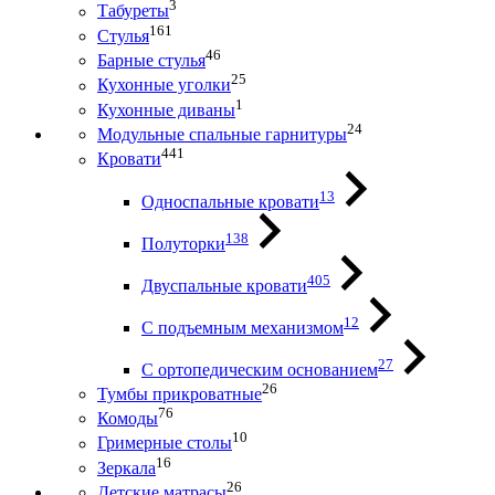
3
Табуреты
161
Стулья
46
Барные стулья
25
Кухонные уголки
1
Кухонные диваны
24
Модульные спальные гарнитуры
441
Кровати
13
Односпальные кровати
138
Полуторки
405
Двуспальные кровати
12
С подъемным механизмом
27
С ортопедическим основанием
26
Тумбы прикроватные
76
Комоды
10
Гримерные столы
16
Зеркала
26
Детские матрасы