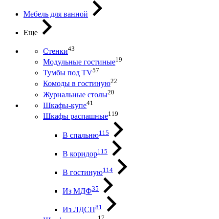
Мебель для ванной
Еще
43
Стенки
19
Модульные гостиные
57
Тумбы под ТV
22
Комоды в гостиную
20
Журнальные столы
41
Шкафы-купе
119
Шкафы распашные
115
В спальню
115
В коридор
114
В гостиную
35
Из МДФ
81
Из ЛДСП
17