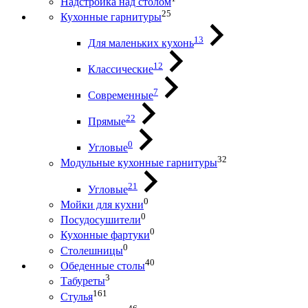
Надстройка над столом
25
Кухонные гарнитуры
13
Для маленьких кухонь
12
Классические
7
Современные
22
Прямые
0
Угловые
32
Модульные кухонные гарнитуры
21
Угловые
0
Мойки для кухни
0
Посудосушители
0
Кухонные фартуки
0
Столешницы
40
Обеденные столы
3
Табуреты
161
Стулья