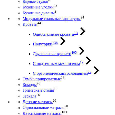
46
Барные стулья
25
Кухонные уголки
1
Кухонные диваны
24
Модульные спальные гарнитуры
441
Кровати
13
Односпальные кровати
138
Полуторки
405
Двуспальные кровати
12
С подъемным механизмом
27
С ортопедическим основанием
26
Тумбы прикроватные
76
Комоды
10
Гримерные столы
16
Зеркала
26
Детские матрасы
50
Односпальные матрасы
103
Двуспальные матрасы