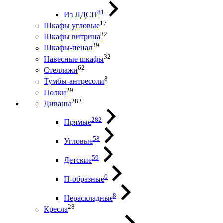
81
Из ЛДСП
17
Шкафы угловые
32
Шкафы витрина
39
Шкафы-пенал
32
Навесные шкафы
62
Стеллажи
8
Тумбы-антресоли
29
Полки
282
Диваны
282
Прямые
58
Угловые
59
Детские
0
П-образные
8
Нераскладные
28
Кресла