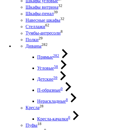
Шкафы угловые
32
Шкафы витрина
39
Шкафы-пенал
32
Навесные шкафы
62
Стеллажи
8
Тумбы-антресоли
29
Полки
282
Диваны
282
Прямые
58
Угловые
59
Детские
0
П-образные
8
Нераскладные
28
Кресла
0
Кресла-качалки
18
Пуфы