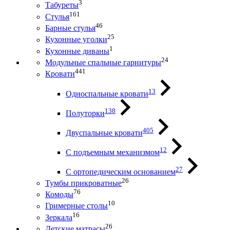
3
Табуреты
161
Стулья
46
Барные стулья
25
Кухонные уголки
1
Кухонные диваны
24
Модульные спальные гарнитуры
441
Кровати
13
Односпальные кровати
138
Полуторки
405
Двуспальные кровати
12
С подъемным механизмом
27
С ортопедическим основанием
26
Тумбы прикроватные
76
Комоды
10
Гримерные столы
16
Зеркала
26
Детские матрасы