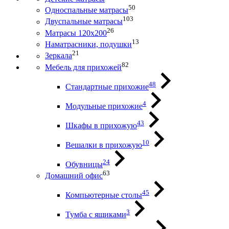
50
Односпальные матрасы
103
Двуспальные матрасы
26
Матрасы 120х200
13
Наматрасники, подушки
21
Зеркала
82
Мебель для прихожей
48
Стандартные прихожие
4
Модульные прихожие
43
Шкафы в прихожую
10
Вешалки в прихожую
24
Обувницы
63
Домашний офис
45
Компьютерные столы
3
Тумба с ящиками