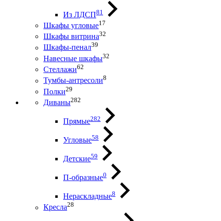
81
Из ЛДСП
17
Шкафы угловые
32
Шкафы витрина
39
Шкафы-пенал
32
Навесные шкафы
62
Стеллажи
8
Тумбы-антресоли
29
Полки
282
Диваны
282
Прямые
58
Угловые
59
Детские
0
П-образные
8
Нераскладные
28
Кресла