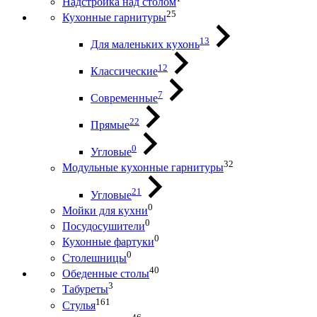
Надстройка над столом
25
Кухонные гарнитуры
13
Для маленьких кухонь
12
Классические
7
Современные
22
Прямые
0
Угловые
32
Модульные кухонные гарнитуры
21
Угловые
0
Мойки для кухни
0
Посудосушители
0
Кухонные фартуки
0
Столешницы
40
Обеденные столы
3
Табуреты
161
Стулья