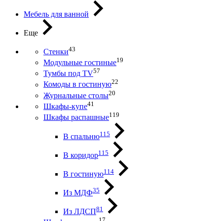
Мебель для ванной
Еще
43
Стенки
19
Модульные гостиные
57
Тумбы под ТV
22
Комоды в гостиную
20
Журнальные столы
41
Шкафы-купе
119
Шкафы распашные
115
В спальню
115
В коридор
114
В гостиную
35
Из МДФ
81
Из ЛДСП
17