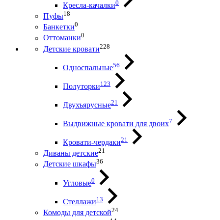
0
Кресла-качалки
18
Пуфы
0
Банкетки
0
Оттоманки
228
Детские кровати
56
Односпальные
123
Полуторки
21
Двухъярусные
7
Выдвижные кровати для двоих
21
Кровати-чердаки
21
Диваны детские
36
Детские шкафы
0
Угловые
13
Стеллажи
24
Комоды для детской