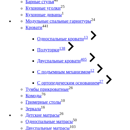
46
Барные стулья
25
Кухонные уголки
1
Кухонные диваны
24
Модульные спальные гарнитуры
441
Кровати
13
Односпальные кровати
138
Полуторки
405
Двуспальные кровати
12
С подъемным механизмом
27
С ортопедическим основанием
26
Тумбы прикроватные
76
Комоды
10
Гримерные столы
16
Зеркала
26
Детские матрасы
50
Односпальные матрасы
103
Двуспальные матрасы