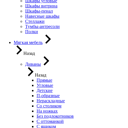
Шкафы угловые
Шкафы витрина
Шкафы-пенал
Навесные шкафы
Стеллажи
Тумбы-антресоли
Полки
Мягкая мебель
Назад
Диваны
Назад
Прямые
Угловые
Детские
П-образные
Нераскладные
Со столиком
На ножках
Без подлокотников
С оттоманкой
С ящиком