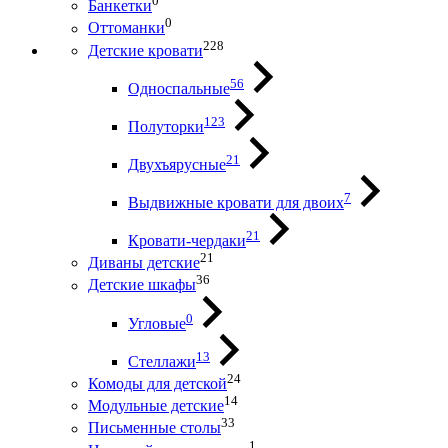
0
Банкетки
0
Оттоманки
228
Детские кровати
56
Односпальные
123
Полуторки
21
Двухъярусные
7
Выдвижные кровати для двоих
21
Кровати-чердаки
21
Диваны детские
36
Детские шкафы
0
Угловые
13
Стеллажи
24
Комоды для детской
14
Модульные детские
33
Письменные столы
1