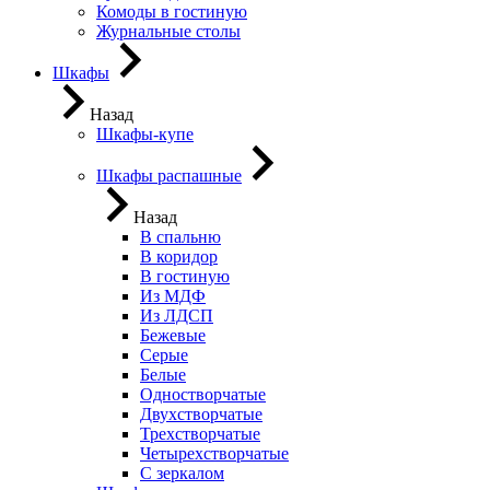
Комоды в гостиную
Журнальные столы
Шкафы
Назад
Шкафы-купе
Шкафы распашные
Назад
В спальню
В коридор
В гостиную
Из МДФ
Из ЛДСП
Бежевые
Серые
Белые
Одностворчатые
Двухстворчатые
Трехстворчатые
Четырехстворчатые
С зеркалом