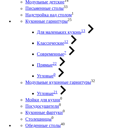
14
Модульные детские
33
Письменные столы
1
Надстройка над столом
25
Кухонные гарнитуры
13
Для маленьких кухонь
12
Классические
7
Современные
22
Прямые
0
Угловые
32
Модульные кухонные гарнитуры
21
Угловые
0
Мойки для кухни
0
Посудосушители
0
Кухонные фартуки
0
Столешницы
40
Обеденные столы