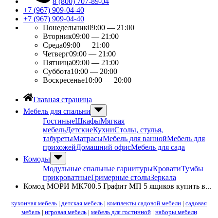
8 (800) 707-89-04
+7 (967) 909-04-40
+7 (967) 909-04-40
Понедельник
09:00 — 21:00
Вторник
09:00 — 21:00
Среда
09:00 — 21:00
Четверг
09:00 — 21:00
Пятница
09:00 — 21:00
Суббота
10:00 — 20:00
Воскресенье
10:00 — 20:00
Главная страница
Мебель для спальни
Гостиные
Шкафы
Мягкая
мебель
Детские
Кухни
Столы, стулья,
табуреты
Матрасы
Мебель для ванной
Мебель для
прихожей
Домашний офис
Мебель для сада
Комоды
Модульные спальные гарнитуры
Кровати
Тумбы
прикроватные
Гримерные столы
Зеркала
Комод МОРИ МК700.5 Графит МП 5 ящиков купить в...
кухонная мебель
|
детская мебель
|
комплекты садовой мебели
|
садовая
мебель
|
игровая мебель
|
мебель для гостинной
|
наборы мебели