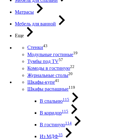
Мебель для спальни
Матрасы
Мебель для ванной
Еще
43
Стенки
19
Модульные гостиные
57
Тумбы под ТV
22
Комоды в гостиную
20
Журнальные столы
41
Шкафы-купе
119
Шкафы распашные
115
В спальню
115
В коридор
114
В гостиную
35
Из МДФ