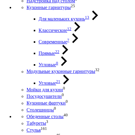
Надстройка над столом
25
Кухонные гарнитуры
13
Для маленьких кухонь
12
Классические
7
Современные
22
Прямые
0
Угловые
32
Модульные кухонные гарнитуры
21
Угловые
0
Мойки для кухни
0
Посудосушители
0
Кухонные фартуки
0
Столешницы
40
Обеденные столы
3
Табуреты
161
Стулья