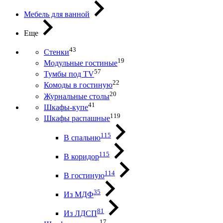
Мебель для ванной
Еще
43
Стенки
19
Модульные гостиные
57
Тумбы под ТV
22
Комоды в гостиную
20
Журнальные столы
41
Шкафы-купе
119
Шкафы распашные
115
В спальню
115
В коридор
114
В гостиную
35
Из МДФ
81
Из ЛДСП
17