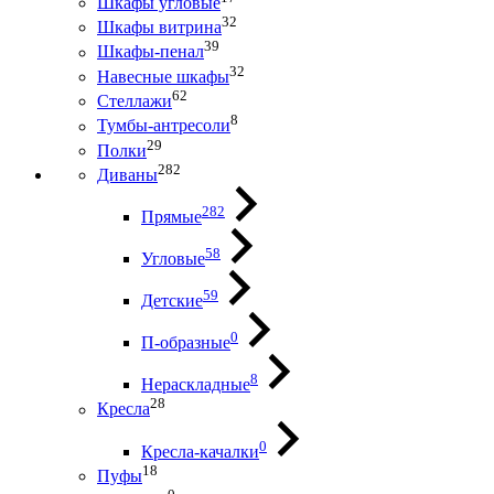
Шкафы угловые
32
Шкафы витрина
39
Шкафы-пенал
32
Навесные шкафы
62
Стеллажи
8
Тумбы-антресоли
29
Полки
282
Диваны
282
Прямые
58
Угловые
59
Детские
0
П-образные
8
Нераскладные
28
Кресла
0
Кресла-качалки
18
Пуфы