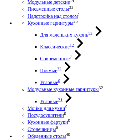
14
Модульные детские
33
Письменные столы
1
Надстройка над столом
25
Кухонные гарнитуры
13
Для маленьких кухонь
12
Классические
7
Современные
22
Прямые
0
Угловые
32
Модульные кухонные гарнитуры
21
Угловые
0
Мойки для кухни
0
Посудосушители
0
Кухонные фартуки
0
Столешницы
40
Обеденные столы