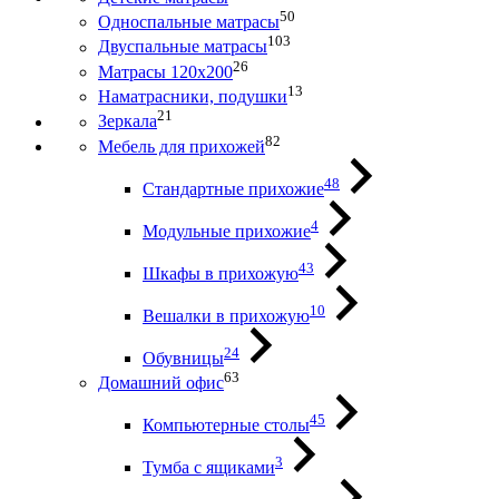
50
Односпальные матрасы
103
Двуспальные матрасы
26
Матрасы 120х200
13
Наматрасники, подушки
21
Зеркала
82
Мебель для прихожей
48
Стандартные прихожие
4
Модульные прихожие
43
Шкафы в прихожую
10
Вешалки в прихожую
24
Обувницы
63
Домашний офис
45
Компьютерные столы
3
Тумба с ящиками