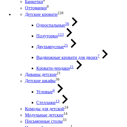
0
Банкетки
0
Оттоманки
228
Детские кровати
56
Односпальные
123
Полуторки
21
Двухъярусные
7
Выдвижные кровати для двоих
21
Кровати-чердаки
21
Диваны детские
36
Детские шкафы
0
Угловые
13
Стеллажи
24
Комоды для детской
14
Модульные детские
33
Письменные столы
1