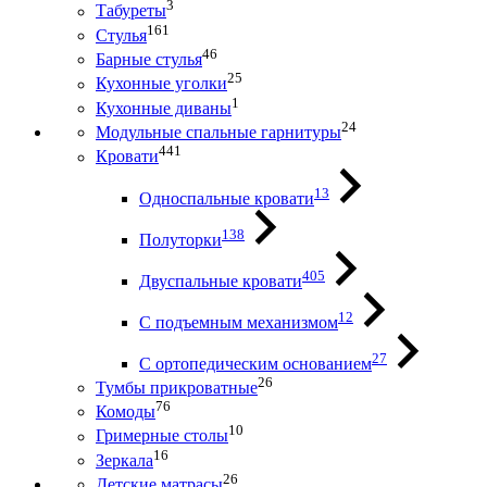
3
Табуреты
161
Стулья
46
Барные стулья
25
Кухонные уголки
1
Кухонные диваны
24
Модульные спальные гарнитуры
441
Кровати
13
Односпальные кровати
138
Полуторки
405
Двуспальные кровати
12
С подъемным механизмом
27
С ортопедическим основанием
26
Тумбы прикроватные
76
Комоды
10
Гримерные столы
16
Зеркала
26
Детские матрасы