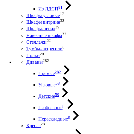
81
Из ЛДСП
17
Шкафы угловые
32
Шкафы витрина
39
Шкафы-пенал
32
Навесные шкафы
62
Стеллажи
8
Тумбы-антресоли
29
Полки
282
Диваны
282
Прямые
58
Угловые
59
Детские
0
П-образные
8
Нераскладные
28
Кресла