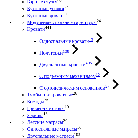
46
Барные стулья
25
Кухонные уголки
1
Кухонные диваны
24
Модульные спальные гарнитуры
441
Кровати
13
Односпальные кровати
138
Полуторки
405
Двуспальные кровати
12
С подъемным механизмом
27
С ортопедическим основанием
26
Тумбы прикроватные
76
Комоды
10
Гримерные столы
16
Зеркала
26
Детские матрасы
50
Односпальные матрасы
103
Двуспальные матрасы