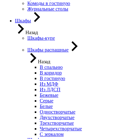
Комоды в гостиную
Журнальные столы
Шкафы
Назад
Шкафы-купе
Шкафы распашные
Назад
В спальню
В коридор
В гостиную
Из МДФ
Из ЛДСП
Бежевые
Серые
Белые
Одностворчатые
Двухстворчатые
Трехстворчатые
Четырехстворчатые
С зеркалом