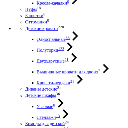
0
Кресла-качалки
18
Пуфы
0
Банкетки
0
Оттоманки
228
Детские кровати
56
Односпальные
123
Полуторки
21
Двухъярусные
7
Выдвижные кровати для двоих
21
Кровати-чердаки
21
Диваны детские
36
Детские шкафы
0
Угловые
13
Стеллажи
24
Комоды для детской