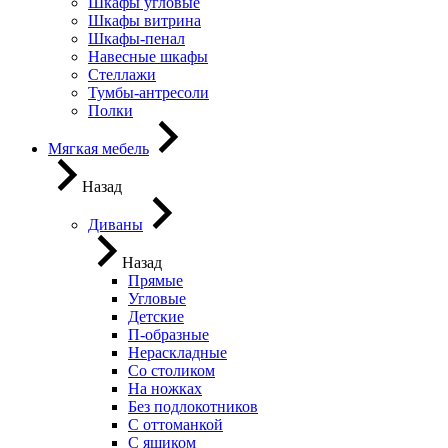
Шкафы угловые
Шкафы витрина
Шкафы-пенал
Навесные шкафы
Стеллажи
Тумбы-антресоли
Полки
Мягкая мебель
Назад
Диваны
Назад
Прямые
Угловые
Детские
П-образные
Нераскладные
Со столиком
На ножках
Без подлокотников
С оттоманкой
С ящиком