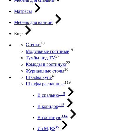
Мебель для спальни
Матрасы
Мебель для ванной
Еще
43
Стенки
19
Модульные гостиные
57
Тумбы под ТV
22
Комоды в гостиную
20
Журнальные столы
41
Шкафы-купе
119
Шкафы распашные
115
В спальню
115
В коридор
114
В гостиную
35
Из МДФ