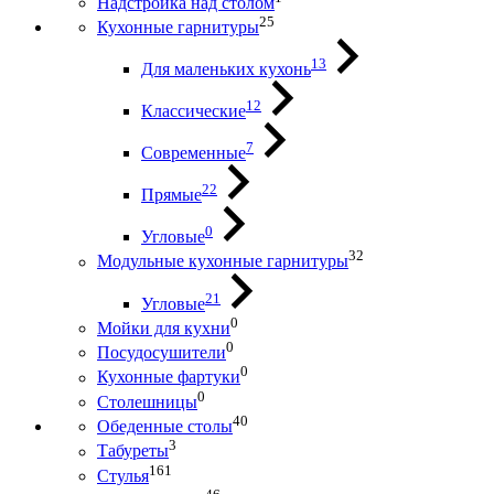
Надстройка над столом
25
Кухонные гарнитуры
13
Для маленьких кухонь
12
Классические
7
Современные
22
Прямые
0
Угловые
32
Модульные кухонные гарнитуры
21
Угловые
0
Мойки для кухни
0
Посудосушители
0
Кухонные фартуки
0
Столешницы
40
Обеденные столы
3
Табуреты
161
Стулья