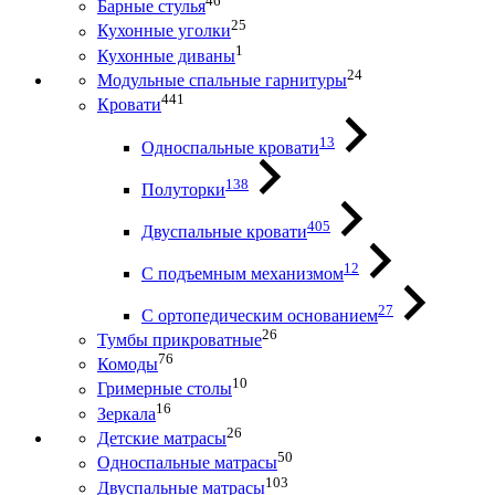
46
Барные стулья
25
Кухонные уголки
1
Кухонные диваны
24
Модульные спальные гарнитуры
441
Кровати
13
Односпальные кровати
138
Полуторки
405
Двуспальные кровати
12
С подъемным механизмом
27
С ортопедическим основанием
26
Тумбы прикроватные
76
Комоды
10
Гримерные столы
16
Зеркала
26
Детские матрасы
50
Односпальные матрасы
103
Двуспальные матрасы