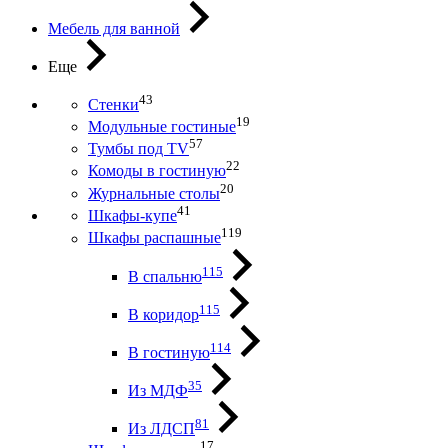
Мебель для ванной
Еще
43
Стенки
19
Модульные гостиные
57
Тумбы под ТV
22
Комоды в гостиную
20
Журнальные столы
41
Шкафы-купе
119
Шкафы распашные
115
В спальню
115
В коридор
114
В гостиную
35
Из МДФ
81
Из ЛДСП
17