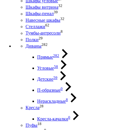
Шкафы угловые
32
Шкафы витрина
39
Шкафы-пенал
32
Навесные шкафы
62
Стеллажи
8
Тумбы-антресоли
29
Полки
282
Диваны
282
Прямые
58
Угловые
59
Детские
0
П-образные
8
Нераскладные
28
Кресла
0
Кресла-качалки
18
Пуфы