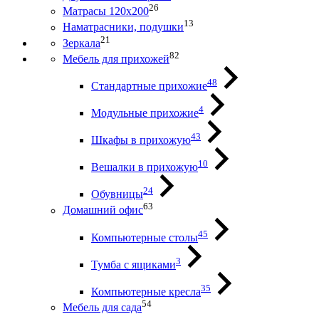
26
Матрасы 120х200
13
Наматрасники, подушки
21
Зеркала
82
Мебель для прихожей
48
Стандартные прихожие
4
Модульные прихожие
43
Шкафы в прихожую
10
Вешалки в прихожую
24
Обувницы
63
Домашний офис
45
Компьютерные столы
3
Тумба с ящиками
35
Компьютерные кресла
54
Мебель для сада