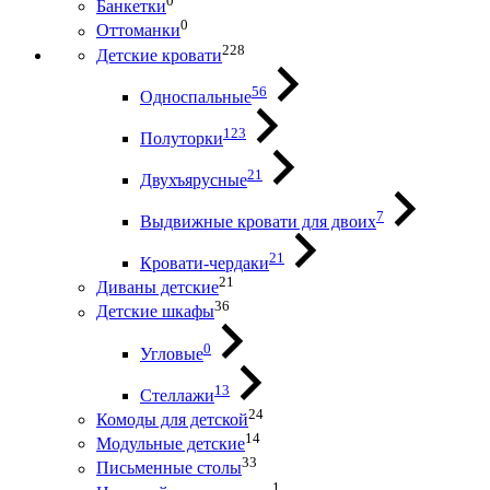
0
Банкетки
0
Оттоманки
228
Детские кровати
56
Односпальные
123
Полуторки
21
Двухъярусные
7
Выдвижные кровати для двоих
21
Кровати-чердаки
21
Диваны детские
36
Детские шкафы
0
Угловые
13
Стеллажи
24
Комоды для детской
14
Модульные детские
33
Письменные столы
1