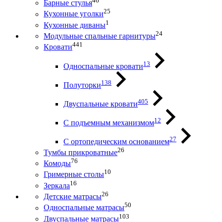
46
Барные стулья
25
Кухонные уголки
1
Кухонные диваны
24
Модульные спальные гарнитуры
441
Кровати
13
Односпальные кровати
138
Полуторки
405
Двуспальные кровати
12
С подъемным механизмом
27
С ортопедическим основанием
26
Тумбы прикроватные
76
Комоды
10
Гримерные столы
16
Зеркала
26
Детские матрасы
50
Односпальные матрасы
103
Двуспальные матрасы