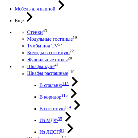
Мебель для ванной
Еще
43
Стенки
19
Модульные гостиные
57
Тумбы под ТV
22
Комоды в гостиную
20
Журнальные столы
41
Шкафы-купе
119
Шкафы распашные
115
В спальню
115
В коридор
114
В гостиную
35
Из МДФ
81
Из ЛДСП
17