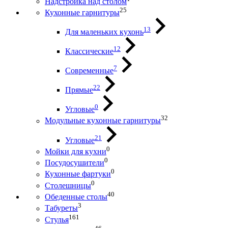
Надстройка над столом
25
Кухонные гарнитуры
13
Для маленьких кухонь
12
Классические
7
Современные
22
Прямые
0
Угловые
32
Модульные кухонные гарнитуры
21
Угловые
0
Мойки для кухни
0
Посудосушители
0
Кухонные фартуки
0
Столешницы
40
Обеденные столы
3
Табуреты
161
Стулья