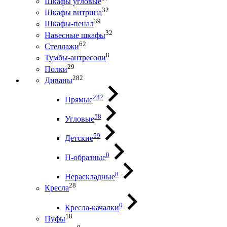
Шкафы угловые
32
Шкафы витрина
39
Шкафы-пенал
32
Навесные шкафы
62
Стеллажи
8
Тумбы-антресоли
29
Полки
282
Диваны
282
Прямые
58
Угловые
59
Детские
0
П-образные
8
Нераскладные
28
Кресла
0
Кресла-качалки
18
Пуфы