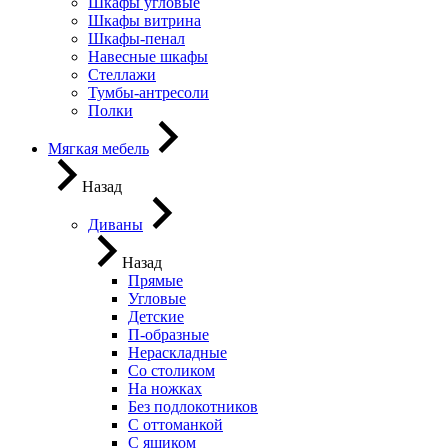
Шкафы угловые
Шкафы витрина
Шкафы-пенал
Навесные шкафы
Стеллажи
Тумбы-антресоли
Полки
Мягкая мебель
Назад
Диваны
Назад
Прямые
Угловые
Детские
П-образные
Нераскладные
Со столиком
На ножках
Без подлокотников
С оттоманкой
С ящиком