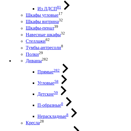
81
Из ЛДСП
17
Шкафы угловые
32
Шкафы витрина
39
Шкафы-пенал
32
Навесные шкафы
62
Стеллажи
8
Тумбы-антресоли
29
Полки
282
Диваны
282
Прямые
58
Угловые
59
Детские
0
П-образные
8
Нераскладные
28
Кресла