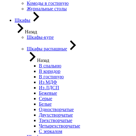
Комоды в гостиную
Журнальные столы
Шкафы
Назад
Шкафы-купе
Шкафы распашные
Назад
В спальню
В коридор
В гостиную
Из МДФ
Из ЛДСП
Бежевые
Серые
Белые
Одностворчатые
Двухстворчатые
Трехстворчатые
Четырехстворчатые
С зеркалом