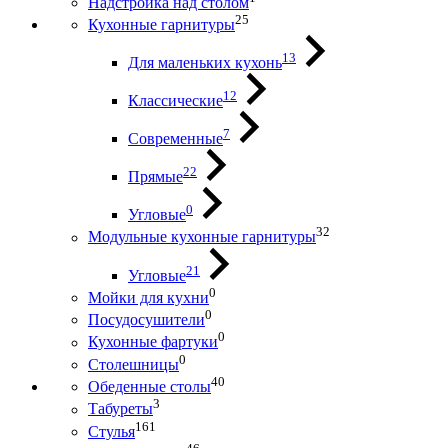
Надстройка над столом
25
Кухонные гарнитуры
13
Для маленьких кухонь
12
Классические
7
Современные
22
Прямые
0
Угловые
32
Модульные кухонные гарнитуры
21
Угловые
0
Мойки для кухни
0
Посудосушители
0
Кухонные фартуки
0
Столешницы
40
Обеденные столы
3
Табуреты
161
Стулья