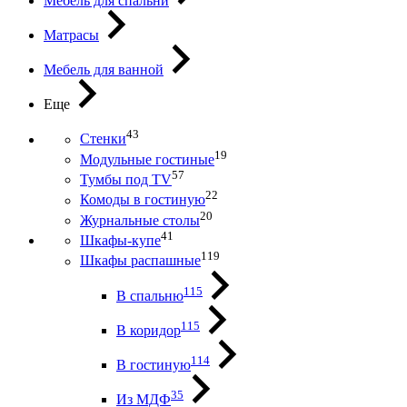
Мебель для спальни
Матрасы
Мебель для ванной
Еще
43
Стенки
19
Модульные гостиные
57
Тумбы под ТV
22
Комоды в гостиную
20
Журнальные столы
41
Шкафы-купе
119
Шкафы распашные
115
В спальню
115
В коридор
114
В гостиную
35
Из МДФ