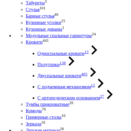
3
Табуреты
161
Стулья
46
Барные стулья
25
Кухонные уголки
1
Кухонные диваны
24
Модульные спальные гарнитуры
441
Кровати
13
Односпальные кровати
138
Полуторки
405
Двуспальные кровати
12
С подъемным механизмом
27
С ортопедическим основанием
26
Тумбы прикроватные
76
Комоды
10
Гримерные столы
16
Зеркала
26
Детские матрасы