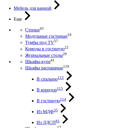
Мебель для ванной
Еще
43
Стенки
19
Модульные гостиные
57
Тумбы под ТV
22
Комоды в гостиную
20
Журнальные столы
41
Шкафы-купе
119
Шкафы распашные
115
В спальню
115
В коридор
114
В гостиную
35
Из МДФ
81
Из ЛДСП
17