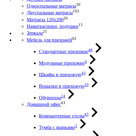
50
Односпальные матрасы
103
Двуспальные матрасы
26
Матрасы 120х200
13
Наматрасники, подушки
21
Зеркала
82
Мебель для прихожей
48
Стандартные прихожие
4
Модульные прихожие
43
Шкафы в прихожую
10
Вешалки в прихожую
24
Обувницы
63
Домашний офис
45
Компьютерные столы
3
Тумба с ящиками