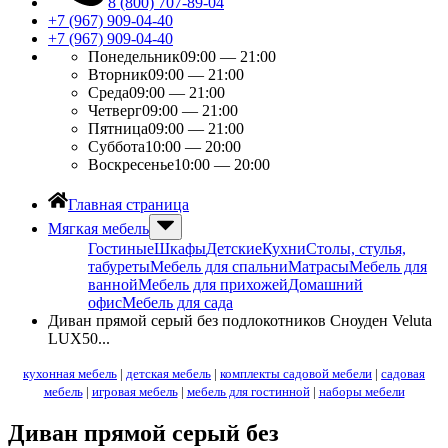
8 (800) 707-89-04
+7 (967) 909-04-40
+7 (967) 909-04-40
Понедельник
09:00 — 21:00
Вторник
09:00 — 21:00
Среда
09:00 — 21:00
Четверг
09:00 — 21:00
Пятница
09:00 — 21:00
Суббота
10:00 — 20:00
Воскресенье
10:00 — 20:00
Главная страница
Мягкая мебель
Гостиные
Шкафы
Детские
Кухни
Столы, стулья,
табуреты
Мебель для спальни
Матрасы
Мебель для
ванной
Мебель для прихожей
Домашний
офис
Мебель для сада
Диван прямой серый без подлокотников Сноуден Velutа
LUX50...
кухонная мебель
|
детская мебель
|
комплекты садовой мебели
|
садовая
мебель
|
игровая мебель
|
мебель для гостинной
|
наборы мебели
Диван прямой серый без