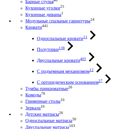
46
Барные стулья
25
Кухонные уголки
1
Кухонные диваны
24
Модульные спальные гарнитуры
441
Кровати
13
Односпальные кровати
138
Полуторки
405
Двуспальные кровати
12
С подъемным механизмом
27
С ортопедическим основанием
26
Тумбы прикроватные
76
Комоды
10
Гримерные столы
16
Зеркала
26
Детские матрасы
50
Односпальные матрасы
103
Двуспальные матрасы