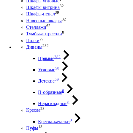
Шкафы угловые
32
Шкафы витрина
39
Шкафы-пенал
32
Навесные шкафы
62
Стеллажи
8
Тумбы-антресоли
29
Полки
282
Диваны
282
Прямые
58
Угловые
59
Детские
0
П-образные
8
Нераскладные
28
Кресла
0
Кресла-качалки
18
Пуфы