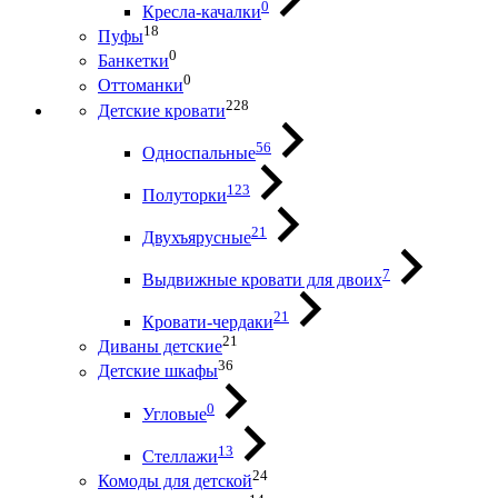
0
Кресла-качалки
18
Пуфы
0
Банкетки
0
Оттоманки
228
Детские кровати
56
Односпальные
123
Полуторки
21
Двухъярусные
7
Выдвижные кровати для двоих
21
Кровати-чердаки
21
Диваны детские
36
Детские шкафы
0
Угловые
13
Стеллажи
24
Комоды для детской