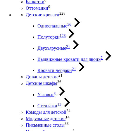
0
Банкетки
0
Оттоманки
228
Детские кровати
56
Односпальные
123
Полуторки
21
Двухъярусные
7
Выдвижные кровати для двоих
21
Кровати-чердаки
21
Диваны детские
36
Детские шкафы
0
Угловые
13
Стеллажи
24
Комоды для детской
14
Модульные детские
33
Письменные столы
1