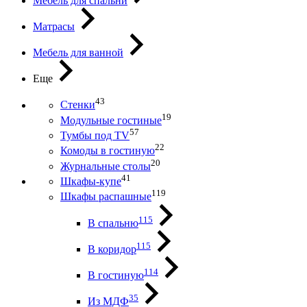
Мебель для спальни
Матрасы
Мебель для ванной
Еще
43
Стенки
19
Модульные гостиные
57
Тумбы под ТV
22
Комоды в гостиную
20
Журнальные столы
41
Шкафы-купе
119
Шкафы распашные
115
В спальню
115
В коридор
114
В гостиную
35
Из МДФ