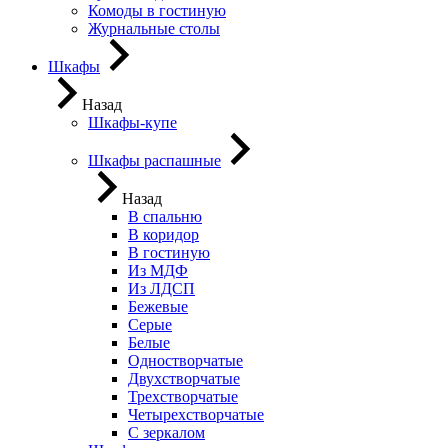
Комоды в гостиную
Журнальные столы
Шкафы
Назад
Шкафы-купе
Шкафы распашные
Назад
В спальню
В коридор
В гостиную
Из МДФ
Из ЛДСП
Бежевые
Серые
Белые
Одностворчатые
Двухстворчатые
Трехстворчатые
Четырехстворчатые
С зеркалом