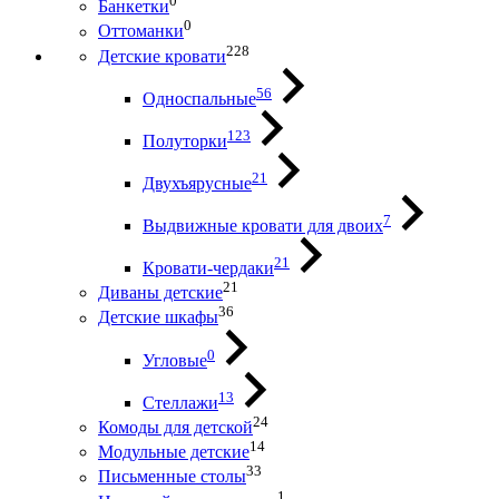
0
Банкетки
0
Оттоманки
228
Детские кровати
56
Односпальные
123
Полуторки
21
Двухъярусные
7
Выдвижные кровати для двоих
21
Кровати-чердаки
21
Диваны детские
36
Детские шкафы
0
Угловые
13
Стеллажи
24
Комоды для детской
14
Модульные детские
33
Письменные столы
1