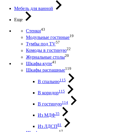
Мебель для ванной
Еще
43
Стенки
19
Модульные гостиные
57
Тумбы под ТV
22
Комоды в гостиную
20
Журнальные столы
41
Шкафы-купе
119
Шкафы распашные
115
В спальню
115
В коридор
114
В гостиную
35
Из МДФ
81
Из ЛДСП
17