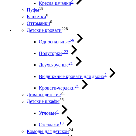
0
Кресла-качалки
18
Пуфы
0
Банкетки
0
Оттоманки
228
Детские кровати
56
Односпальные
123
Полуторки
21
Двухъярусные
7
Выдвижные кровати для двоих
21
Кровати-чердаки
21
Диваны детские
36
Детские шкафы
0
Угловые
13
Стеллажи
24
Комоды для детской