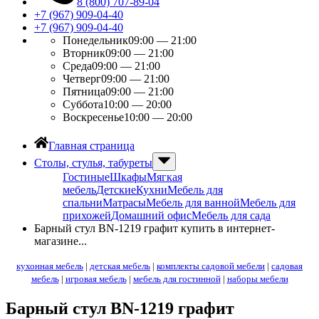
8 (800) 707-89-04
+7 (967) 909-04-40
+7 (967) 909-04-40
Понедельник
09:00 — 21:00
Вторник
09:00 — 21:00
Среда
09:00 — 21:00
Четверг
09:00 — 21:00
Пятница
09:00 — 21:00
Суббота
10:00 — 20:00
Воскресенье
10:00 — 20:00
Главная страница
Столы, стулья, табуреты
Гостиные
Шкафы
Мягкая
мебель
Детские
Кухни
Мебель для
спальни
Матрасы
Мебель для ванной
Мебель для
прихожей
Домашний офис
Мебель для сада
Барный стул BN-1219 графит купить в интернет-
магазине...
кухонная мебель
|
детская мебель
|
комплекты садовой мебели
|
садовая
мебель
|
игровая мебель
|
мебель для гостинной
|
наборы мебели
Барный стул BN-1219 графит