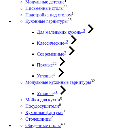
14
Модульные детские
33
Письменные столы
1
Надстройка над столом
25
Кухонные гарнитуры
13
Для маленьких кухонь
12
Классические
7
Современные
22
Прямые
0
Угловые
32
Модульные кухонные гарнитуры
21
Угловые
0
Мойки для кухни
0
Посудосушители
0
Кухонные фартуки
0
Столешницы
40
Обеденные столы