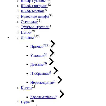
Шкафы угловые
32
Шкафы витрина
39
Шкафы-пенал
32
Навесные шкафы
62
Стеллажи
8
Тумбы-антресоли
29
Полки
282
Диваны
282
Прямые
58
Угловые
59
Детские
0
П-образные
8
Нераскладные
28
Кресла
0
Кресла-качалки
18
Пуфы