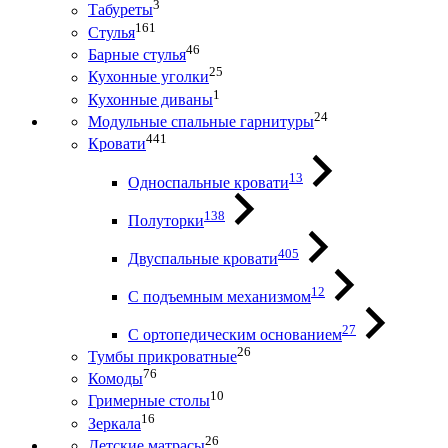
3
Табуреты
161
Стулья
46
Барные стулья
25
Кухонные уголки
1
Кухонные диваны
24
Модульные спальные гарнитуры
441
Кровати
13
Односпальные кровати
138
Полуторки
405
Двуспальные кровати
12
С подъемным механизмом
27
С ортопедическим основанием
26
Тумбы прикроватные
76
Комоды
10
Гримерные столы
16
Зеркала
26
Детские матрасы