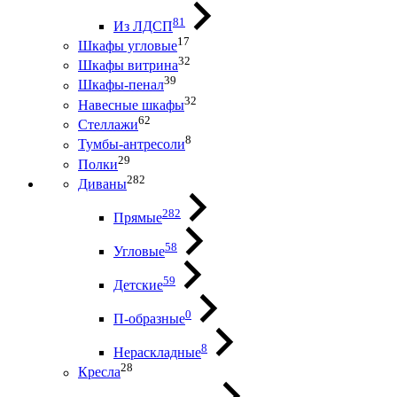
81
Из ЛДСП
17
Шкафы угловые
32
Шкафы витрина
39
Шкафы-пенал
32
Навесные шкафы
62
Стеллажи
8
Тумбы-антресоли
29
Полки
282
Диваны
282
Прямые
58
Угловые
59
Детские
0
П-образные
8
Нераскладные
28
Кресла