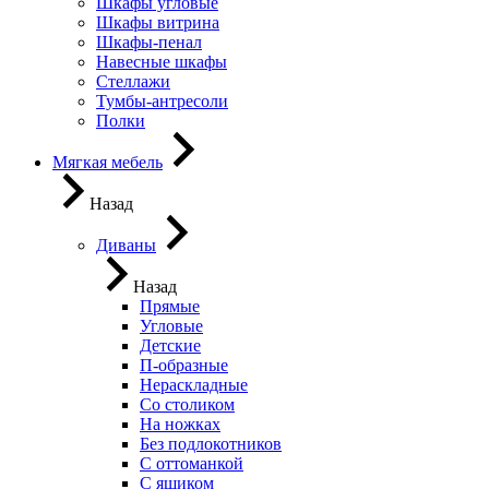
Шкафы угловые
Шкафы витрина
Шкафы-пенал
Навесные шкафы
Стеллажи
Тумбы-антресоли
Полки
Мягкая мебель
Назад
Диваны
Назад
Прямые
Угловые
Детские
П-образные
Нераскладные
Со столиком
На ножках
Без подлокотников
С оттоманкой
С ящиком