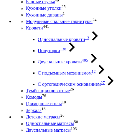
46
Барные стулья
25
Кухонные уголки
1
Кухонные диваны
24
Модульные спальные гарнитуры
441
Кровати
13
Односпальные кровати
138
Полуторки
405
Двуспальные кровати
12
С подъемным механизмом
27
С ортопедическим основанием
26
Тумбы прикроватные
76
Комоды
10
Гримерные столы
16
Зеркала
26
Детские матрасы
50
Односпальные матрасы
103
Двуспальные матрасы