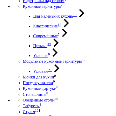
Надстройка над столом
25
Кухонные гарнитуры
13
Для маленьких кухонь
12
Классические
7
Современные
22
Прямые
0
Угловые
32
Модульные кухонные гарнитуры
21
Угловые
0
Мойки для кухни
0
Посудосушители
0
Кухонные фартуки
0
Столешницы
40
Обеденные столы
3
Табуреты
161
Стулья