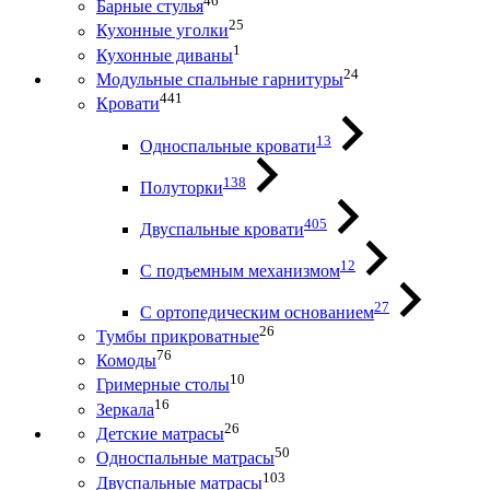
46
Барные стулья
25
Кухонные уголки
1
Кухонные диваны
24
Модульные спальные гарнитуры
441
Кровати
13
Односпальные кровати
138
Полуторки
405
Двуспальные кровати
12
С подъемным механизмом
27
С ортопедическим основанием
26
Тумбы прикроватные
76
Комоды
10
Гримерные столы
16
Зеркала
26
Детские матрасы
50
Односпальные матрасы
103
Двуспальные матрасы