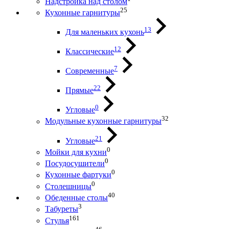
Надстройка над столом
25
Кухонные гарнитуры
13
Для маленьких кухонь
12
Классические
7
Современные
22
Прямые
0
Угловые
32
Модульные кухонные гарнитуры
21
Угловые
0
Мойки для кухни
0
Посудосушители
0
Кухонные фартуки
0
Столешницы
40
Обеденные столы
3
Табуреты
161
Стулья