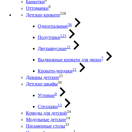
0
Банкетки
0
Оттоманки
228
Детские кровати
56
Односпальные
123
Полуторки
21
Двухъярусные
7
Выдвижные кровати для двоих
21
Кровати-чердаки
21
Диваны детские
36
Детские шкафы
0
Угловые
13
Стеллажи
24
Комоды для детской
14
Модульные детские
33
Письменные столы
1