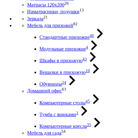
26
Матрасы 120х200
13
Наматрасники, подушки
21
Зеркала
82
Мебель для прихожей
48
Стандартные прихожие
4
Модульные прихожие
43
Шкафы в прихожую
10
Вешалки в прихожую
24
Обувницы
63
Домашний офис
45
Компьютерные столы
3
Тумба с ящиками
35
Компьютерные кресла
54
Мебель для сада