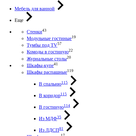
Мебель для ванной
Еще
43
Стенки
19
Модульные гостиные
57
Тумбы под ТV
22
Комоды в гостиную
20
Журнальные столы
41
Шкафы-купе
119
Шкафы распашные
115
В спальню
115
В коридор
114
В гостиную
35
Из МДФ
81
Из ЛДСП
17