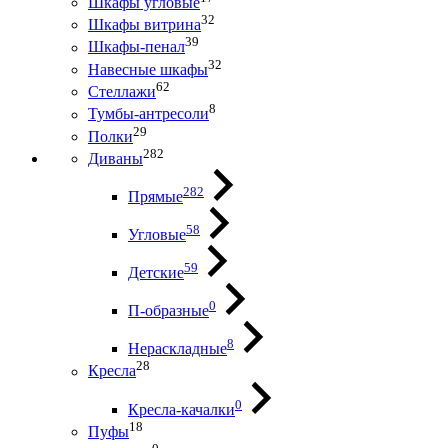
Шкафы угловые
32
Шкафы витрина
39
Шкафы-пенал
32
Навесные шкафы
62
Стеллажи
8
Тумбы-антресоли
29
Полки
282
Диваны
282
Прямые
58
Угловые
59
Детские
0
П-образные
8
Нераскладные
28
Кресла
0
Кресла-качалки
18
Пуфы