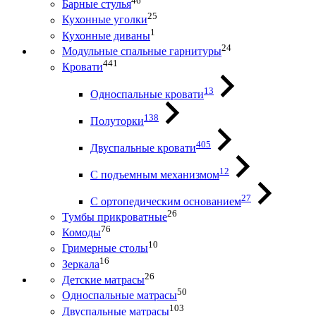
46
Барные стулья
25
Кухонные уголки
1
Кухонные диваны
24
Модульные спальные гарнитуры
441
Кровати
13
Односпальные кровати
138
Полуторки
405
Двуспальные кровати
12
С подъемным механизмом
27
С ортопедическим основанием
26
Тумбы прикроватные
76
Комоды
10
Гримерные столы
16
Зеркала
26
Детские матрасы
50
Односпальные матрасы
103
Двуспальные матрасы