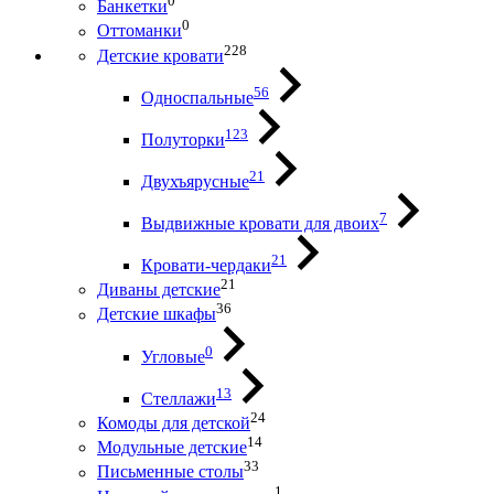
0
Банкетки
0
Оттоманки
228
Детские кровати
56
Односпальные
123
Полуторки
21
Двухъярусные
7
Выдвижные кровати для двоих
21
Кровати-чердаки
21
Диваны детские
36
Детские шкафы
0
Угловые
13
Стеллажи
24
Комоды для детской
14
Модульные детские
33
Письменные столы
1