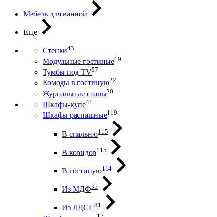
Мебель для ванной
Еще
43
Стенки
19
Модульные гостиные
57
Тумбы под ТV
22
Комоды в гостиную
20
Журнальные столы
41
Шкафы-купе
119
Шкафы распашные
115
В спальню
115
В коридор
114
В гостиную
35
Из МДФ
81
Из ЛДСП
17