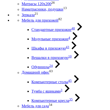
26
Матрасы 120х200
13
Наматрасники, подушки
21
Зеркала
82
Мебель для прихожей
48
Стандартные прихожие
4
Модульные прихожие
43
Шкафы в прихожую
10
Вешалки в прихожую
24
Обувницы
63
Домашний офис
45
Компьютерные столы
3
Тумба с ящиками
35
Компьютерные кресла
54
Мебель для сада