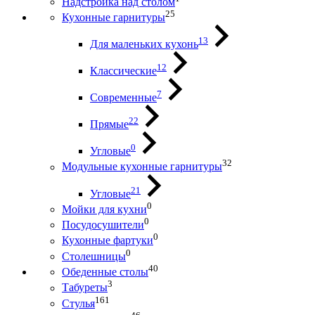
Надстройка над столом
25
Кухонные гарнитуры
13
Для маленьких кухонь
12
Классические
7
Современные
22
Прямые
0
Угловые
32
Модульные кухонные гарнитуры
21
Угловые
0
Мойки для кухни
0
Посудосушители
0
Кухонные фартуки
0
Столешницы
40
Обеденные столы
3
Табуреты
161
Стулья