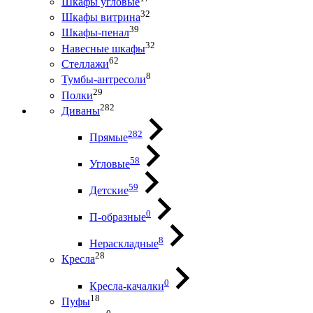
Шкафы угловые
32
Шкафы витрина
39
Шкафы-пенал
32
Навесные шкафы
62
Стеллажи
8
Тумбы-антресоли
29
Полки
282
Диваны
282
Прямые
58
Угловые
59
Детские
0
П-образные
8
Нераскладные
28
Кресла
0
Кресла-качалки
18
Пуфы