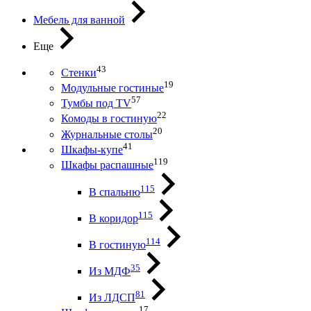
Мебель для ванной
Еще
43
Стенки
19
Модульные гостиные
57
Тумбы под ТV
22
Комоды в гостиную
20
Журнальные столы
41
Шкафы-купе
119
Шкафы распашные
115
В спальню
115
В коридор
114
В гостиную
35
Из МДФ
81
Из ЛДСП
17