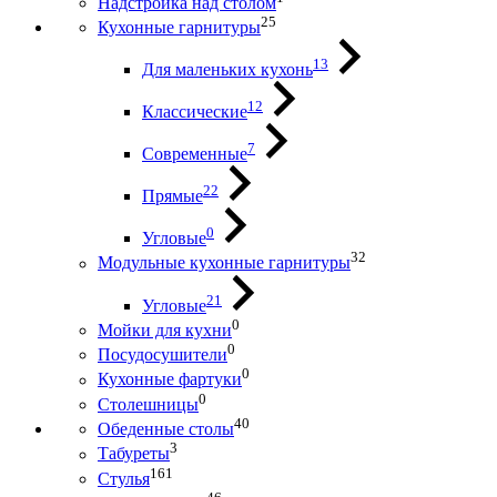
Надстройка над столом
25
Кухонные гарнитуры
13
Для маленьких кухонь
12
Классические
7
Современные
22
Прямые
0
Угловые
32
Модульные кухонные гарнитуры
21
Угловые
0
Мойки для кухни
0
Посудосушители
0
Кухонные фартуки
0
Столешницы
40
Обеденные столы
3
Табуреты
161
Стулья