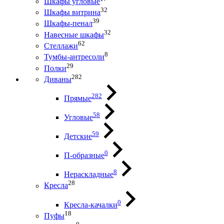
Шкафы угловые
32
Шкафы витрина
39
Шкафы-пенал
32
Навесные шкафы
62
Стеллажи
8
Тумбы-антресоли
29
Полки
282
Диваны
282
Прямые
58
Угловые
59
Детские
0
П-образные
8
Нераскладные
28
Кресла
0
Кресла-качалки
18
Пуфы