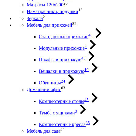
26
Матрасы 120х200
13
Наматрасники, подушки
21
Зеркала
82
Мебель для прихожей
48
Стандартные прихожие
4
Модульные прихожие
43
Шкафы в прихожую
10
Вешалки в прихожую
24
Обувницы
63
Домашний офис
45
Компьютерные столы
3
Тумба с ящиками
35
Компьютерные кресла
54
Мебель для сада