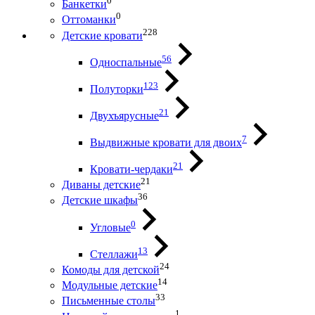
0
Банкетки
0
Оттоманки
228
Детские кровати
56
Односпальные
123
Полуторки
21
Двухъярусные
7
Выдвижные кровати для двоих
21
Кровати-чердаки
21
Диваны детские
36
Детские шкафы
0
Угловые
13
Стеллажи
24
Комоды для детской
14
Модульные детские
33
Письменные столы
1