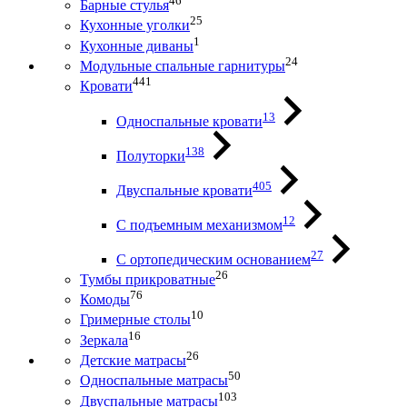
46
Барные стулья
25
Кухонные уголки
1
Кухонные диваны
24
Модульные спальные гарнитуры
441
Кровати
13
Односпальные кровати
138
Полуторки
405
Двуспальные кровати
12
С подъемным механизмом
27
С ортопедическим основанием
26
Тумбы прикроватные
76
Комоды
10
Гримерные столы
16
Зеркала
26
Детские матрасы
50
Односпальные матрасы
103
Двуспальные матрасы