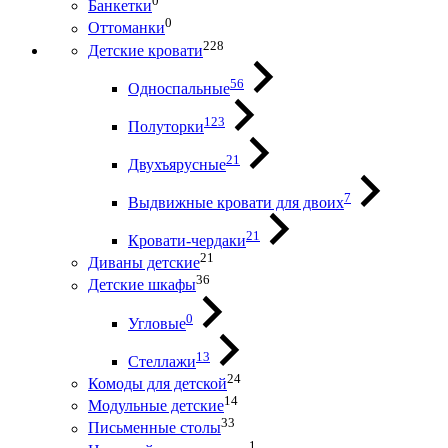
0
Банкетки
0
Оттоманки
228
Детские кровати
56
Односпальные
123
Полуторки
21
Двухъярусные
7
Выдвижные кровати для двоих
21
Кровати-чердаки
21
Диваны детские
36
Детские шкафы
0
Угловые
13
Стеллажи
24
Комоды для детской
14
Модульные детские
33
Письменные столы
1