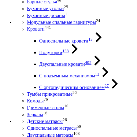
46
Барные стулья
25
Кухонные уголки
1
Кухонные диваны
24
Модульные спальные гарнитуры
441
Кровати
13
Односпальные кровати
138
Полуторки
405
Двуспальные кровати
12
С подъемным механизмом
27
С ортопедическим основанием
26
Тумбы прикроватные
76
Комоды
10
Гримерные столы
16
Зеркала
26
Детские матрасы
50
Односпальные матрасы
103
Двуспальные матрасы