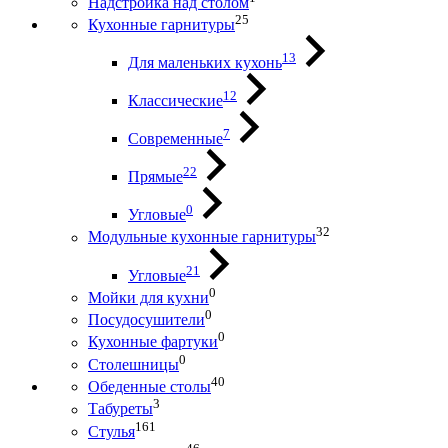
Надстройка над столом
25
Кухонные гарнитуры
13
Для маленьких кухонь
12
Классические
7
Современные
22
Прямые
0
Угловые
32
Модульные кухонные гарнитуры
21
Угловые
0
Мойки для кухни
0
Посудосушители
0
Кухонные фартуки
0
Столешницы
40
Обеденные столы
3
Табуреты
161
Стулья