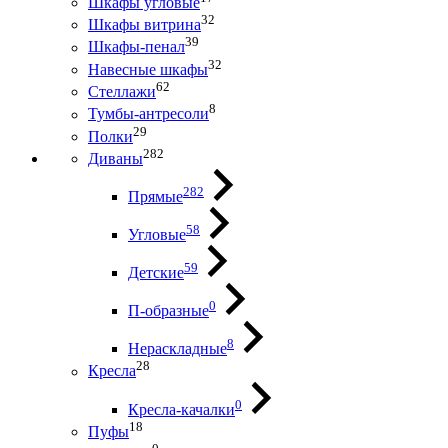
Шкафы угловые
32
Шкафы витрина
39
Шкафы-пенал
32
Навесные шкафы
62
Стеллажи
8
Тумбы-антресоли
29
Полки
282
Диваны
282
Прямые
58
Угловые
59
Детские
0
П-образные
8
Нераскладные
28
Кресла
0
Кресла-качалки
18
Пуфы