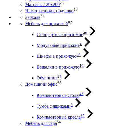
26
Матрасы 120х200
13
Наматрасники, подушки
21
Зеркала
82
Мебель для прихожей
48
Стандартные прихожие
4
Модульные прихожие
43
Шкафы в прихожую
10
Вешалки в прихожую
24
Обувницы
63
Домашний офис
45
Компьютерные столы
3
Тумба с ящиками
35
Компьютерные кресла
54
Мебель для сада