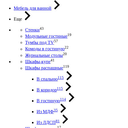
Мебель для ванной
Еще
43
Стенки
19
Модульные гостиные
57
Тумбы под ТV
22
Комоды в гостиную
20
Журнальные столы
41
Шкафы-купе
119
Шкафы распашные
115
В спальню
115
В коридор
114
В гостиную
35
Из МДФ
81
Из ЛДСП
17