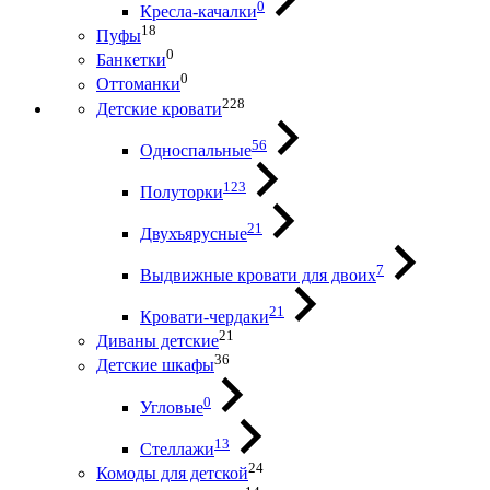
0
Кресла-качалки
18
Пуфы
0
Банкетки
0
Оттоманки
228
Детские кровати
56
Односпальные
123
Полуторки
21
Двухъярусные
7
Выдвижные кровати для двоих
21
Кровати-чердаки
21
Диваны детские
36
Детские шкафы
0
Угловые
13
Стеллажи
24
Комоды для детской