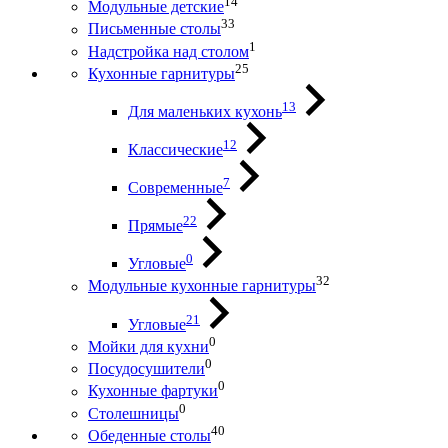
14
Модульные детские
33
Письменные столы
1
Надстройка над столом
25
Кухонные гарнитуры
13
Для маленьких кухонь
12
Классические
7
Современные
22
Прямые
0
Угловые
32
Модульные кухонные гарнитуры
21
Угловые
0
Мойки для кухни
0
Посудосушители
0
Кухонные фартуки
0
Столешницы
40
Обеденные столы