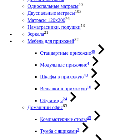
50
Односпальные матрасы
103
Двуспальные матрасы
26
Матрасы 120х200
13
Наматрасники, подушки
21
Зеркала
82
Мебель для прихожей
48
Стандартные прихожие
4
Модульные прихожие
43
Шкафы в прихожую
10
Вешалки в прихожую
24
Обувницы
63
Домашний офис
45
Компьютерные столы
3
Тумба с ящиками