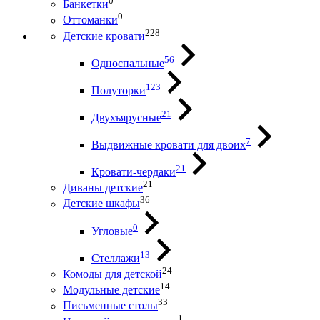
0
Банкетки
0
Оттоманки
228
Детские кровати
56
Односпальные
123
Полуторки
21
Двухъярусные
7
Выдвижные кровати для двоих
21
Кровати-чердаки
21
Диваны детские
36
Детские шкафы
0
Угловые
13
Стеллажи
24
Комоды для детской
14
Модульные детские
33
Письменные столы
1