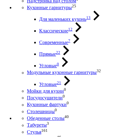
Надстройка над столом
25
Кухонные гарнитуры
13
Для маленьких кухонь
12
Классические
7
Современные
22
Прямые
0
Угловые
32
Модульные кухонные гарнитуры
21
Угловые
0
Мойки для кухни
0
Посудосушители
0
Кухонные фартуки
0
Столешницы
40
Обеденные столы
3
Табуреты
161
Стулья