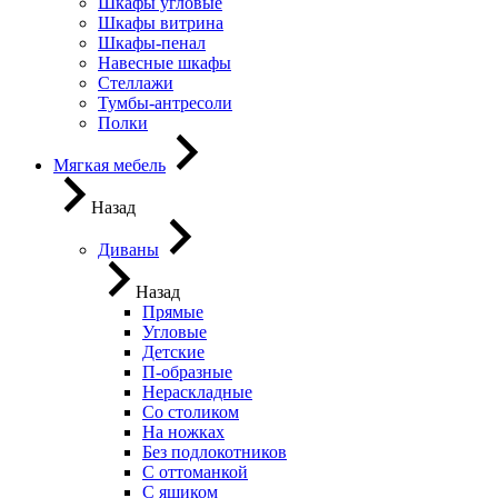
Шкафы угловые
Шкафы витрина
Шкафы-пенал
Навесные шкафы
Стеллажи
Тумбы-антресоли
Полки
Мягкая мебель
Назад
Диваны
Назад
Прямые
Угловые
Детские
П-образные
Нераскладные
Со столиком
На ножках
Без подлокотников
С оттоманкой
С ящиком