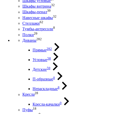
Шкафы угловые
32
Шкафы витрина
39
Шкафы-пенал
32
Навесные шкафы
62
Стеллажи
8
Тумбы-антресоли
29
Полки
282
Диваны
282
Прямые
58
Угловые
59
Детские
0
П-образные
8
Нераскладные
28
Кресла
0
Кресла-качалки
18
Пуфы