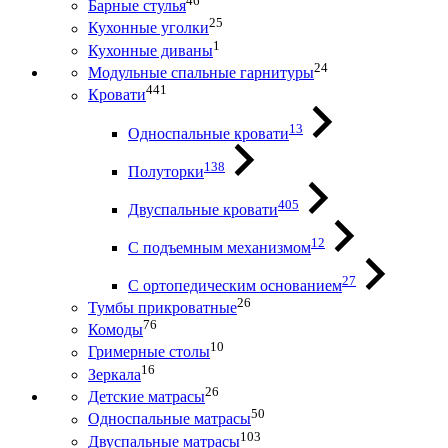
46
Барные стулья
25
Кухонные уголки
1
Кухонные диваны
24
Модульные спальные гарнитуры
441
Кровати
13
Односпальные кровати
138
Полуторки
405
Двуспальные кровати
12
С подъемным механизмом
27
С ортопедическим основанием
26
Тумбы прикроватные
76
Комоды
10
Гримерные столы
16
Зеркала
26
Детские матрасы
50
Односпальные матрасы
103
Двуспальные матрасы