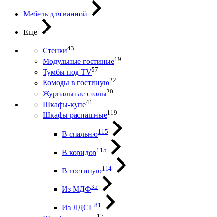
Мебель для ванной
Еще
43
Стенки
19
Модульные гостиные
57
Тумбы под ТV
22
Комоды в гостиную
20
Журнальные столы
41
Шкафы-купе
119
Шкафы распашные
115
В спальню
115
В коридор
114
В гостиную
35
Из МДФ
81
Из ЛДСП
17