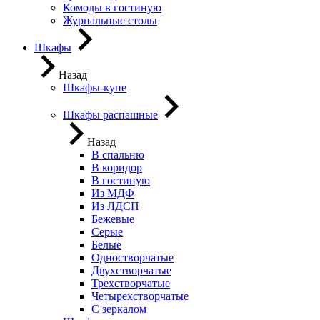
Комоды в гостиную
Журнальные столы
Шкафы
Назад
Шкафы-купе
Шкафы распашные
Назад
В спальню
В коридор
В гостиную
Из МДФ
Из ЛДСП
Бежевые
Серые
Белые
Одностворчатые
Двухстворчатые
Трехстворчатые
Четырехстворчатые
С зеркалом