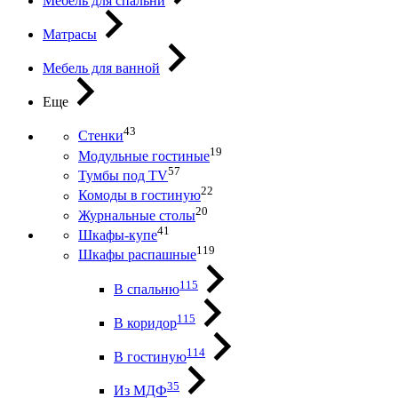
Мебель для спальни
Матрасы
Мебель для ванной
Еще
43
Стенки
19
Модульные гостиные
57
Тумбы под ТV
22
Комоды в гостиную
20
Журнальные столы
41
Шкафы-купе
119
Шкафы распашные
115
В спальню
115
В коридор
114
В гостиную
35
Из МДФ