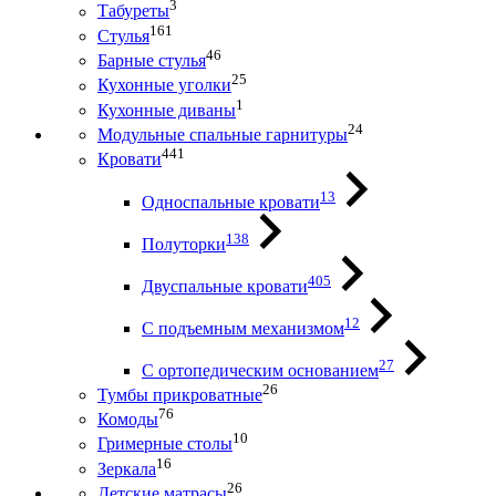
3
Табуреты
161
Стулья
46
Барные стулья
25
Кухонные уголки
1
Кухонные диваны
24
Модульные спальные гарнитуры
441
Кровати
13
Односпальные кровати
138
Полуторки
405
Двуспальные кровати
12
С подъемным механизмом
27
С ортопедическим основанием
26
Тумбы прикроватные
76
Комоды
10
Гримерные столы
16
Зеркала
26
Детские матрасы