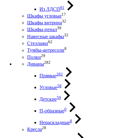
81
Из ЛДСП
17
Шкафы угловые
32
Шкафы витрина
39
Шкафы-пенал
32
Навесные шкафы
62
Стеллажи
8
Тумбы-антресоли
29
Полки
282
Диваны
282
Прямые
58
Угловые
59
Детские
0
П-образные
8
Нераскладные
28
Кресла