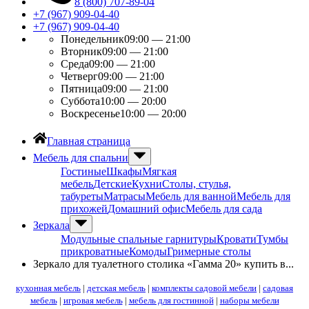
8 (800) 707-89-04
+7 (967) 909-04-40
+7 (967) 909-04-40
Понедельник
09:00 — 21:00
Вторник
09:00 — 21:00
Среда
09:00 — 21:00
Четверг
09:00 — 21:00
Пятница
09:00 — 21:00
Суббота
10:00 — 20:00
Воскресенье
10:00 — 20:00
Главная страница
Мебель для спальни
Гостиные
Шкафы
Мягкая
мебель
Детские
Кухни
Столы, стулья,
табуреты
Матрасы
Мебель для ванной
Мебель для
прихожей
Домашний офис
Мебель для сада
Зеркала
Модульные спальные гарнитуры
Кровати
Тумбы
прикроватные
Комоды
Гримерные столы
Зеркало для туалетного столика «Гамма 20» купить в...
кухонная мебель
|
детская мебель
|
комплекты садовой мебели
|
садовая
мебель
|
игровая мебель
|
мебель для гостинной
|
наборы мебели