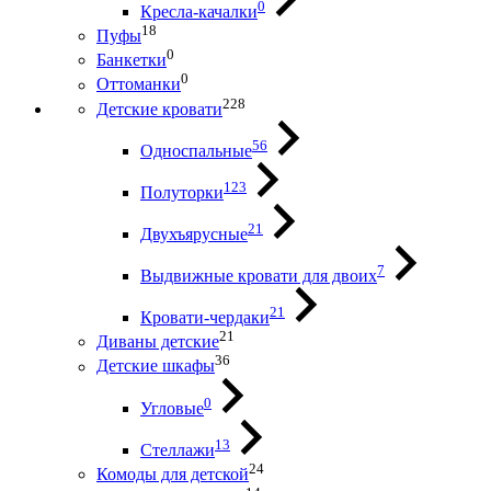
0
Кресла-качалки
18
Пуфы
0
Банкетки
0
Оттоманки
228
Детские кровати
56
Односпальные
123
Полуторки
21
Двухъярусные
7
Выдвижные кровати для двоих
21
Кровати-чердаки
21
Диваны детские
36
Детские шкафы
0
Угловые
13
Стеллажи
24
Комоды для детской