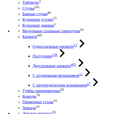
3
Табуреты
161
Стулья
46
Барные стулья
25
Кухонные уголки
1
Кухонные диваны
24
Модульные спальные гарнитуры
441
Кровати
13
Односпальные кровати
138
Полуторки
405
Двуспальные кровати
12
С подъемным механизмом
27
С ортопедическим основанием
26
Тумбы прикроватные
76
Комоды
10
Гримерные столы
16
Зеркала
26
Детские матрасы