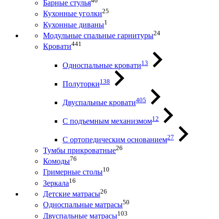
46
Барные стулья
25
Кухонные уголки
1
Кухонные диваны
24
Модульные спальные гарнитуры
441
Кровати
13
Односпальные кровати
138
Полуторки
405
Двуспальные кровати
12
С подъемным механизмом
27
С ортопедическим основанием
26
Тумбы прикроватные
76
Комоды
10
Гримерные столы
16
Зеркала
26
Детские матрасы
50
Односпальные матрасы
103
Двуспальные матрасы