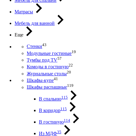
Мебель для спальни
Матрасы
Мебель для ванной
Еще
43
Стенки
19
Модульные гостиные
57
Тумбы под ТV
22
Комоды в гостиную
20
Журнальные столы
41
Шкафы-купе
119
Шкафы распашные
115
В спальню
115
В коридор
114
В гостиную
35
Из МДФ