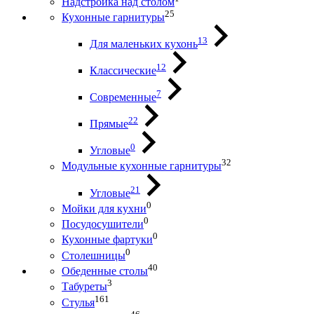
Надстройка над столом
25
Кухонные гарнитуры
13
Для маленьких кухонь
12
Классические
7
Современные
22
Прямые
0
Угловые
32
Модульные кухонные гарнитуры
21
Угловые
0
Мойки для кухни
0
Посудосушители
0
Кухонные фартуки
0
Столешницы
40
Обеденные столы
3
Табуреты
161
Стулья