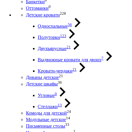
0
Банкетки
0
Оттоманки
228
Детские кровати
56
Односпальные
123
Полуторки
21
Двухъярусные
7
Выдвижные кровати для двоих
21
Кровати-чердаки
21
Диваны детские
36
Детские шкафы
0
Угловые
13
Стеллажи
24
Комоды для детской
14
Модульные детские
33
Письменные столы
1