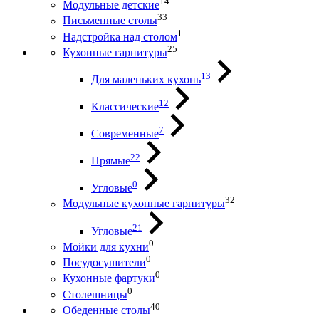
14
Модульные детские
33
Письменные столы
1
Надстройка над столом
25
Кухонные гарнитуры
13
Для маленьких кухонь
12
Классические
7
Современные
22
Прямые
0
Угловые
32
Модульные кухонные гарнитуры
21
Угловые
0
Мойки для кухни
0
Посудосушители
0
Кухонные фартуки
0
Столешницы
40
Обеденные столы