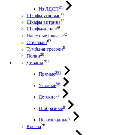
81
Из ЛДСП
17
Шкафы угловые
32
Шкафы витрина
39
Шкафы-пенал
32
Навесные шкафы
62
Стеллажи
8
Тумбы-антресоли
29
Полки
282
Диваны
282
Прямые
58
Угловые
59
Детские
0
П-образные
8
Нераскладные
28
Кресла