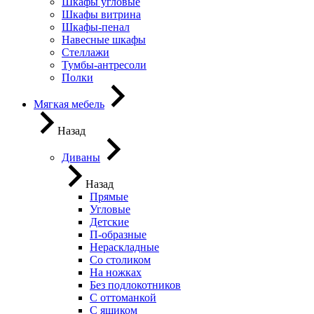
Шкафы угловые
Шкафы витрина
Шкафы-пенал
Навесные шкафы
Стеллажи
Тумбы-антресоли
Полки
Мягкая мебель
Назад
Диваны
Назад
Прямые
Угловые
Детские
П-образные
Нераскладные
Со столиком
На ножках
Без подлокотников
С оттоманкой
С ящиком