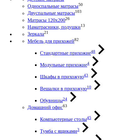
50
Односпальные матрасы
103
Двуспальные матрасы
26
Матрасы 120х200
13
Наматрасники, подушки
21
Зеркала
82
Мебель для прихожей
48
Стандартные прихожие
4
Модульные прихожие
43
Шкафы в прихожую
10
Вешалки в прихожую
24
Обувницы
63
Домашний офис
45
Компьютерные столы
3
Тумба с ящиками