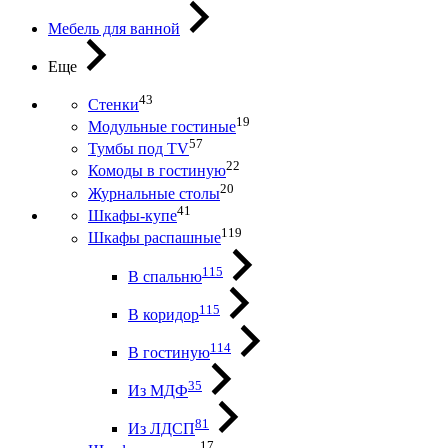
Мебель для ванной
Еще
43
Стенки
19
Модульные гостиные
57
Тумбы под ТV
22
Комоды в гостиную
20
Журнальные столы
41
Шкафы-купе
119
Шкафы распашные
115
В спальню
115
В коридор
114
В гостиную
35
Из МДФ
81
Из ЛДСП
17