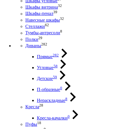
Шкафы угловые
32
Шкафы витрина
39
Шкафы-пенал
32
Навесные шкафы
62
Стеллажи
8
Тумбы-антресоли
29
Полки
282
Диваны
282
Прямые
58
Угловые
59
Детские
0
П-образные
8
Нераскладные
28
Кресла
0
Кресла-качалки
18
Пуфы