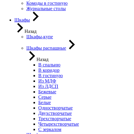
Комоды в гостиную
Журнальные столы
Шкафы
Назад
Шкафы-купе
Шкафы распашные
Назад
В спальню
В коридор
В гостиную
Из МДФ
Из ЛДСП
Бежевые
Серые
Белые
Одностворчатые
Двухстворчатые
Трехстворчатые
Четырехстворчатые
С зеркалом