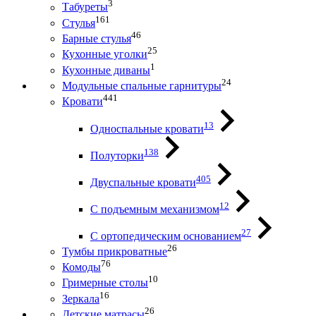
3
Табуреты
161
Стулья
46
Барные стулья
25
Кухонные уголки
1
Кухонные диваны
24
Модульные спальные гарнитуры
441
Кровати
13
Односпальные кровати
138
Полуторки
405
Двуспальные кровати
12
С подъемным механизмом
27
С ортопедическим основанием
26
Тумбы прикроватные
76
Комоды
10
Гримерные столы
16
Зеркала
26
Детские матрасы