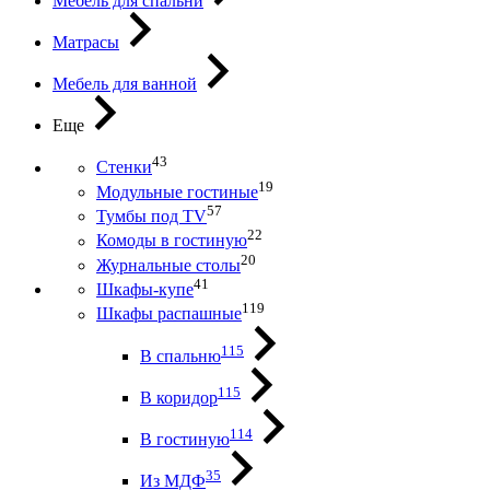
Мебель для спальни
Матрасы
Мебель для ванной
Еще
43
Стенки
19
Модульные гостиные
57
Тумбы под ТV
22
Комоды в гостиную
20
Журнальные столы
41
Шкафы-купе
119
Шкафы распашные
115
В спальню
115
В коридор
114
В гостиную
35
Из МДФ