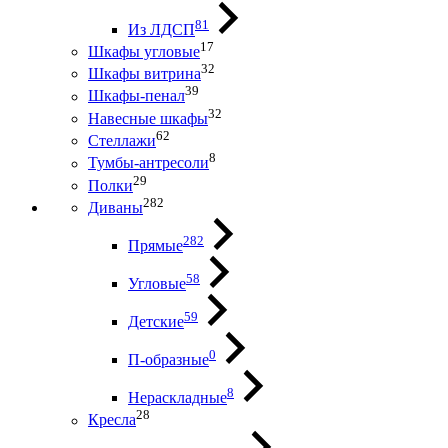
81
Из ЛДСП
17
Шкафы угловые
32
Шкафы витрина
39
Шкафы-пенал
32
Навесные шкафы
62
Стеллажи
8
Тумбы-антресоли
29
Полки
282
Диваны
282
Прямые
58
Угловые
59
Детские
0
П-образные
8
Нераскладные
28
Кресла