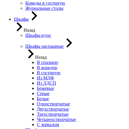
Комоды в гостиную
Журнальные столы
Шкафы
Назад
Шкафы-купе
Шкафы распашные
Назад
В спальню
В коридор
В гостиную
Из МДФ
Из ЛДСП
Бежевые
Серые
Белые
Одностворчатые
Двухстворчатые
Трехстворчатые
Четырехстворчатые
С зеркалом