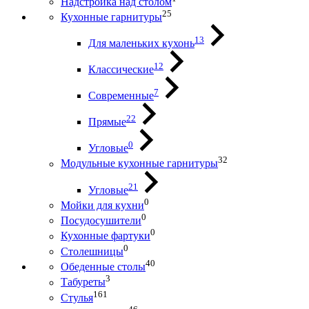
Надстройка над столом
25
Кухонные гарнитуры
13
Для маленьких кухонь
12
Классические
7
Современные
22
Прямые
0
Угловые
32
Модульные кухонные гарнитуры
21
Угловые
0
Мойки для кухни
0
Посудосушители
0
Кухонные фартуки
0
Столешницы
40
Обеденные столы
3
Табуреты
161
Стулья