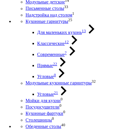
14
Модульные детские
33
Письменные столы
1
Надстройка над столом
25
Кухонные гарнитуры
13
Для маленьких кухонь
12
Классические
7
Современные
22
Прямые
0
Угловые
32
Модульные кухонные гарнитуры
21
Угловые
0
Мойки для кухни
0
Посудосушители
0
Кухонные фартуки
0
Столешницы
40
Обеденные столы