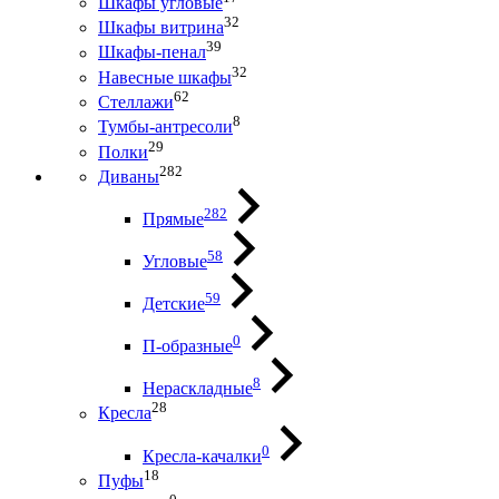
Шкафы угловые
32
Шкафы витрина
39
Шкафы-пенал
32
Навесные шкафы
62
Стеллажи
8
Тумбы-антресоли
29
Полки
282
Диваны
282
Прямые
58
Угловые
59
Детские
0
П-образные
8
Нераскладные
28
Кресла
0
Кресла-качалки
18
Пуфы