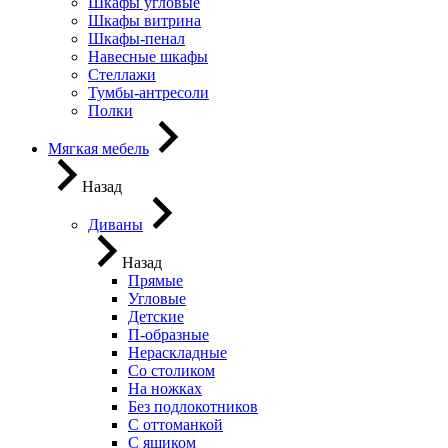
Шкафы угловые
Шкафы витрина
Шкафы-пенал
Навесные шкафы
Стеллажи
Тумбы-антресоли
Полки
Мягкая мебель
Назад
Диваны
Назад
Прямые
Угловые
Детские
П-образные
Нераскладные
Со столиком
На ножках
Без подлокотников
С оттоманкой
С ящиком