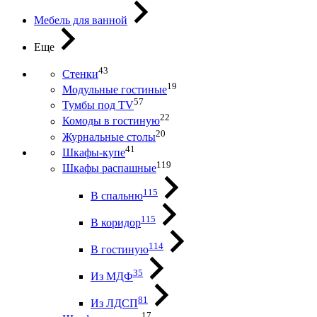
Мебель для ванной
Еще
43
Стенки
19
Модульные гостиные
57
Тумбы под ТV
22
Комоды в гостиную
20
Журнальные столы
41
Шкафы-купе
119
Шкафы распашные
115
В спальню
115
В коридор
114
В гостиную
35
Из МДФ
81
Из ЛДСП
17