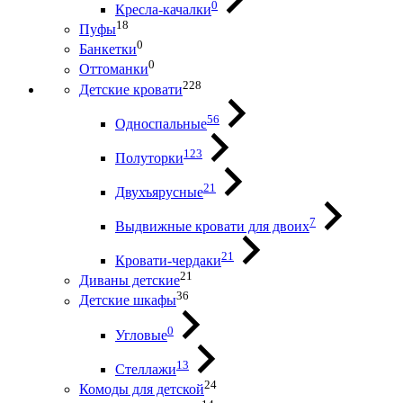
0
Кресла-качалки
18
Пуфы
0
Банкетки
0
Оттоманки
228
Детские кровати
56
Односпальные
123
Полуторки
21
Двухъярусные
7
Выдвижные кровати для двоих
21
Кровати-чердаки
21
Диваны детские
36
Детские шкафы
0
Угловые
13
Стеллажи
24
Комоды для детской