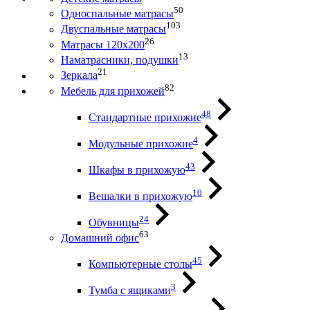
50
Односпальные матрасы
103
Двуспальные матрасы
26
Матрасы 120х200
13
Наматрасники, подушки
21
Зеркала
82
Мебель для прихожей
48
Стандартные прихожие
4
Модульные прихожие
43
Шкафы в прихожую
10
Вешалки в прихожую
24
Обувницы
63
Домашний офис
45
Компьютерные столы
3
Тумба с ящиками