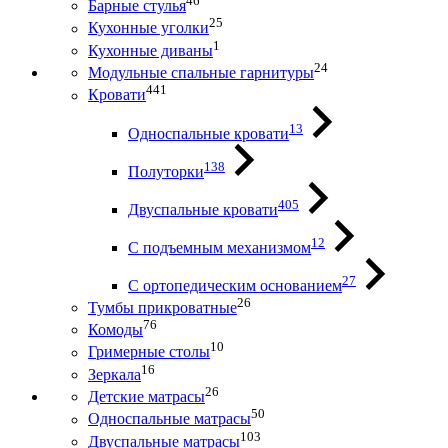
46
Барные стулья
25
Кухонные уголки
1
Кухонные диваны
24
Модульные спальные гарнитуры
441
Кровати
13
Односпальные кровати
138
Полуторки
405
Двуспальные кровати
12
С подъемным механизмом
27
С ортопедическим основанием
26
Тумбы прикроватные
76
Комоды
10
Гримерные столы
16
Зеркала
26
Детские матрасы
50
Односпальные матрасы
103
Двуспальные матрасы