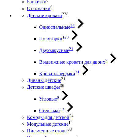
0
Банкетки
0
Оттоманки
228
Детские кровати
56
Односпальные
123
Полуторки
21
Двухъярусные
7
Выдвижные кровати для двоих
21
Кровати-чердаки
21
Диваны детские
36
Детские шкафы
0
Угловые
13
Стеллажи
24
Комоды для детской
14
Модульные детские
33
Письменные столы
1