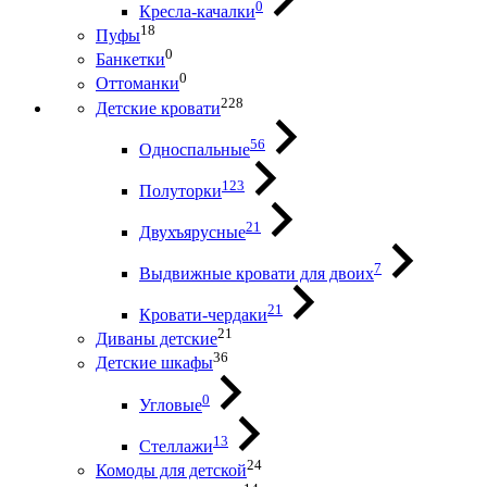
0
Кресла-качалки
18
Пуфы
0
Банкетки
0
Оттоманки
228
Детские кровати
56
Односпальные
123
Полуторки
21
Двухъярусные
7
Выдвижные кровати для двоих
21
Кровати-чердаки
21
Диваны детские
36
Детские шкафы
0
Угловые
13
Стеллажи
24
Комоды для детской