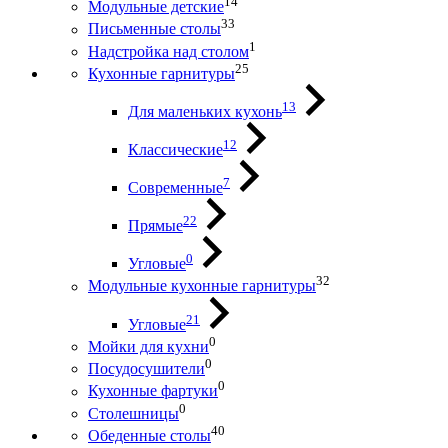
14
Модульные детские
33
Письменные столы
1
Надстройка над столом
25
Кухонные гарнитуры
13
Для маленьких кухонь
12
Классические
7
Современные
22
Прямые
0
Угловые
32
Модульные кухонные гарнитуры
21
Угловые
0
Мойки для кухни
0
Посудосушители
0
Кухонные фартуки
0
Столешницы
40
Обеденные столы