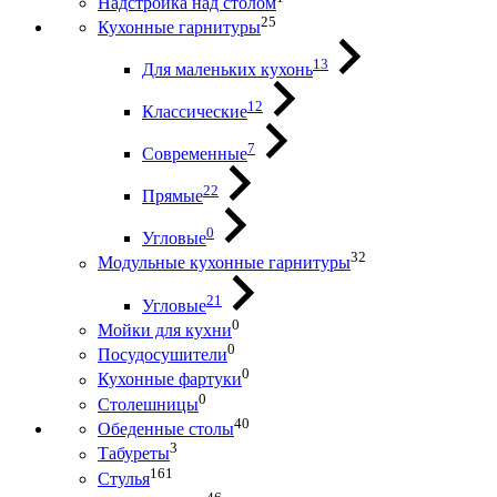
Надстройка над столом
25
Кухонные гарнитуры
13
Для маленьких кухонь
12
Классические
7
Современные
22
Прямые
0
Угловые
32
Модульные кухонные гарнитуры
21
Угловые
0
Мойки для кухни
0
Посудосушители
0
Кухонные фартуки
0
Столешницы
40
Обеденные столы
3
Табуреты
161
Стулья