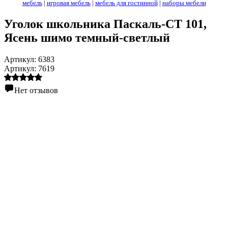
мебель
|
игровая мебель
|
мебель для гостинной
|
наборы мебели
Уголок школьника Паскаль-СТ 101
,
Ясень шимо темный-светлый
Артикул:
6383
Артикул:
7619
Нет отзывов