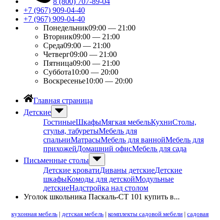
8 (800) 707-89-04
+7 (967) 909-04-40
+7 (967) 909-04-40
Понедельник
09:00 — 21:00
Вторник
09:00 — 21:00
Среда
09:00 — 21:00
Четверг
09:00 — 21:00
Пятница
09:00 — 21:00
Суббота
10:00 — 20:00
Воскресенье
10:00 — 20:00
Главная страница
Детские
Гостиные
Шкафы
Мягкая мебель
Кухни
Столы,
стулья, табуреты
Мебель для
спальни
Матрасы
Мебель для ванной
Мебель для
прихожей
Домашний офис
Мебель для сада
Письменные столы
Детские кровати
Диваны детские
Детские
шкафы
Комоды для детской
Модульные
детские
Надстройка над столом
Уголок школьника Паскаль-СТ 101 купить в...
кухонная мебель
|
детская мебель
|
комплекты садовой мебели
|
садовая