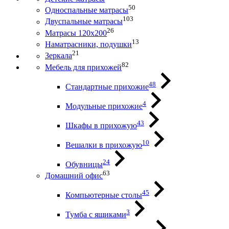
50
Односпальные матрасы
103
Двуспальные матрасы
26
Матрасы 120х200
13
Наматрасники, подушки
21
Зеркала
82
Мебель для прихожей
48
Стандартные прихожие
4
Модульные прихожие
43
Шкафы в прихожую
10
Вешалки в прихожую
24
Обувницы
63
Домашний офис
45
Компьютерные столы
3
Тумба с ящиками