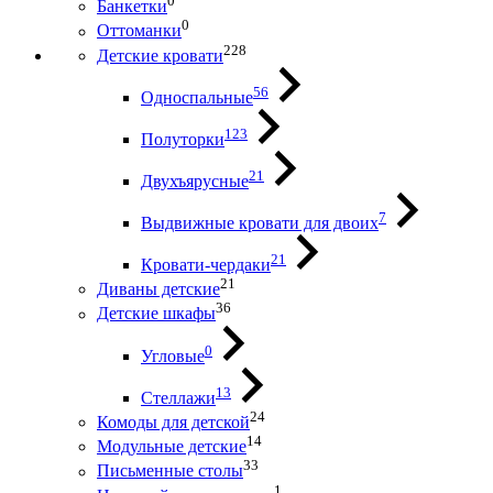
0
Банкетки
0
Оттоманки
228
Детские кровати
56
Односпальные
123
Полуторки
21
Двухъярусные
7
Выдвижные кровати для двоих
21
Кровати-чердаки
21
Диваны детские
36
Детские шкафы
0
Угловые
13
Стеллажи
24
Комоды для детской
14
Модульные детские
33
Письменные столы
1