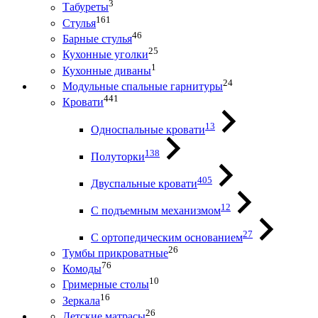
3
Табуреты
161
Стулья
46
Барные стулья
25
Кухонные уголки
1
Кухонные диваны
24
Модульные спальные гарнитуры
441
Кровати
13
Односпальные кровати
138
Полуторки
405
Двуспальные кровати
12
С подъемным механизмом
27
С ортопедическим основанием
26
Тумбы прикроватные
76
Комоды
10
Гримерные столы
16
Зеркала
26
Детские матрасы