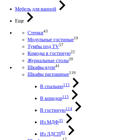
Мебель для ванной
Еще
43
Стенки
19
Модульные гостиные
57
Тумбы под ТV
22
Комоды в гостиную
20
Журнальные столы
41
Шкафы-купе
119
Шкафы распашные
115
В спальню
115
В коридор
114
В гостиную
35
Из МДФ
81
Из ЛДСП
17