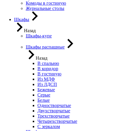
Комоды в гостиную
Журнальные столы
Шкафы
Назад
Шкафы-купе
Шкафы распашные
Назад
В спальню
В коридор
В гостиную
Из МДФ
Из ЛДСП
Бежевые
Серые
Белые
Одностворчатые
Двухстворчатые
Трехстворчатые
Четырехстворчатые
С зеркалом