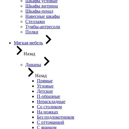
Шкафы угловые
Шкафы витрина
Шкафы-пенал
Навесные шкафы
Стеллажи
Тумбы-антресоли
Полки
Мягкая мебель
Назад
Диваны
Назад
Прямые
Угловые
Детские
П-образные
Нераскладные
Со столиком
На ножках
Без подлокотников
С оттоманкой
С ящиком