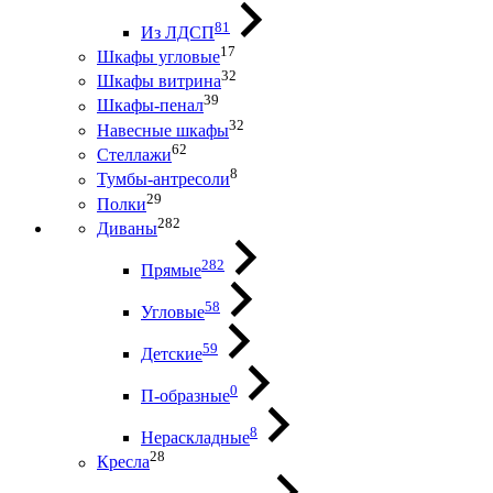
81
Из ЛДСП
17
Шкафы угловые
32
Шкафы витрина
39
Шкафы-пенал
32
Навесные шкафы
62
Стеллажи
8
Тумбы-антресоли
29
Полки
282
Диваны
282
Прямые
58
Угловые
59
Детские
0
П-образные
8
Нераскладные
28
Кресла