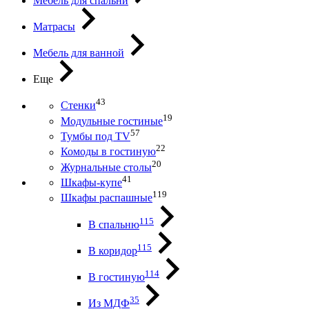
Мебель для спальни
Матрасы
Мебель для ванной
Еще
43
Стенки
19
Модульные гостиные
57
Тумбы под ТV
22
Комоды в гостиную
20
Журнальные столы
41
Шкафы-купе
119
Шкафы распашные
115
В спальню
115
В коридор
114
В гостиную
35
Из МДФ