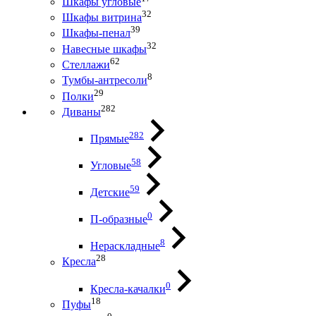
Шкафы угловые
32
Шкафы витрина
39
Шкафы-пенал
32
Навесные шкафы
62
Стеллажи
8
Тумбы-антресоли
29
Полки
282
Диваны
282
Прямые
58
Угловые
59
Детские
0
П-образные
8
Нераскладные
28
Кресла
0
Кресла-качалки
18
Пуфы