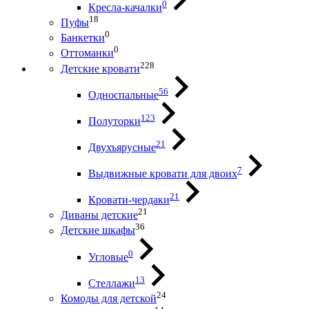
0
Кресла-качалки
18
Пуфы
0
Банкетки
0
Оттоманки
228
Детские кровати
56
Односпальные
123
Полуторки
21
Двухъярусные
7
Выдвижные кровати для двоих
21
Кровати-чердаки
21
Диваны детские
36
Детские шкафы
0
Угловые
13
Стеллажи
24
Комоды для детской