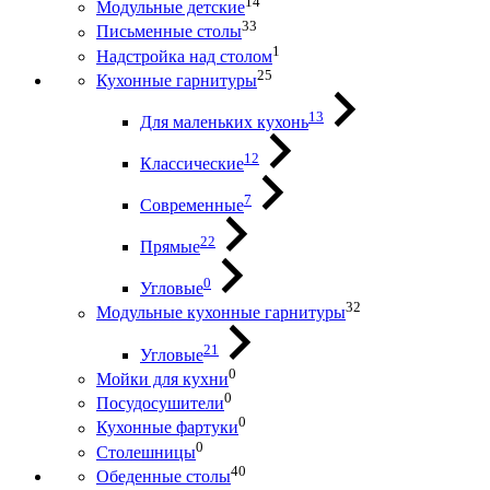
14
Модульные детские
33
Письменные столы
1
Надстройка над столом
25
Кухонные гарнитуры
13
Для маленьких кухонь
12
Классические
7
Современные
22
Прямые
0
Угловые
32
Модульные кухонные гарнитуры
21
Угловые
0
Мойки для кухни
0
Посудосушители
0
Кухонные фартуки
0
Столешницы
40
Обеденные столы