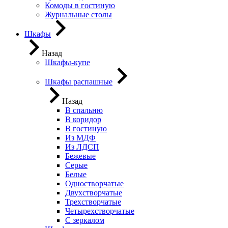
Комоды в гостиную
Журнальные столы
Шкафы
Назад
Шкафы-купе
Шкафы распашные
Назад
В спальню
В коридор
В гостиную
Из МДФ
Из ЛДСП
Бежевые
Серые
Белые
Одностворчатые
Двухстворчатые
Трехстворчатые
Четырехстворчатые
С зеркалом