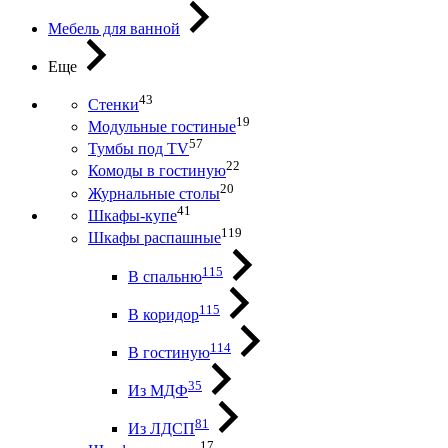
Мебель для ванной
Еще
43
Стенки
19
Модульные гостиные
57
Тумбы под ТV
22
Комоды в гостиную
20
Журнальные столы
41
Шкафы-купе
119
Шкафы распашные
115
В спальню
115
В коридор
114
В гостиную
35
Из МДФ
81
Из ЛДСП
17