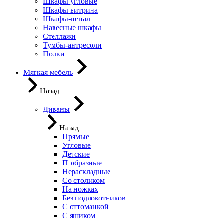
Шкафы угловые
Шкафы витрина
Шкафы-пенал
Навесные шкафы
Стеллажи
Тумбы-антресоли
Полки
Мягкая мебель
Назад
Диваны
Назад
Прямые
Угловые
Детские
П-образные
Нераскладные
Со столиком
На ножках
Без подлокотников
С оттоманкой
С ящиком