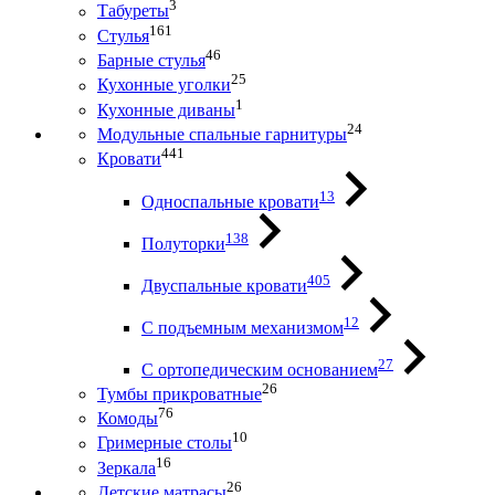
3
Табуреты
161
Стулья
46
Барные стулья
25
Кухонные уголки
1
Кухонные диваны
24
Модульные спальные гарнитуры
441
Кровати
13
Односпальные кровати
138
Полуторки
405
Двуспальные кровати
12
С подъемным механизмом
27
С ортопедическим основанием
26
Тумбы прикроватные
76
Комоды
10
Гримерные столы
16
Зеркала
26
Детские матрасы