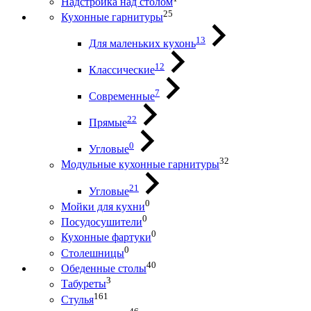
Надстройка над столом
25
Кухонные гарнитуры
13
Для маленьких кухонь
12
Классические
7
Современные
22
Прямые
0
Угловые
32
Модульные кухонные гарнитуры
21
Угловые
0
Мойки для кухни
0
Посудосушители
0
Кухонные фартуки
0
Столешницы
40
Обеденные столы
3
Табуреты
161
Стулья