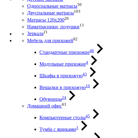
50
Односпальные матрасы
103
Двуспальные матрасы
26
Матрасы 120х200
13
Наматрасники, подушки
21
Зеркала
82
Мебель для прихожей
48
Стандартные прихожие
4
Модульные прихожие
43
Шкафы в прихожую
10
Вешалки в прихожую
24
Обувницы
63
Домашний офис
45
Компьютерные столы
3
Тумба с ящиками