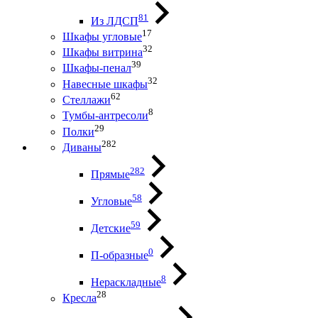
81
Из ЛДСП
17
Шкафы угловые
32
Шкафы витрина
39
Шкафы-пенал
32
Навесные шкафы
62
Стеллажи
8
Тумбы-антресоли
29
Полки
282
Диваны
282
Прямые
58
Угловые
59
Детские
0
П-образные
8
Нераскладные
28
Кресла