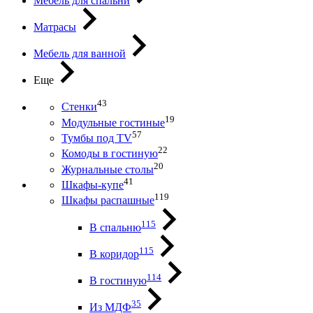
Мебель для спальни
Матрасы
Мебель для ванной
Еще
43
Стенки
19
Модульные гостиные
57
Тумбы под ТV
22
Комоды в гостиную
20
Журнальные столы
41
Шкафы-купе
119
Шкафы распашные
115
В спальню
115
В коридор
114
В гостиную
35
Из МДФ