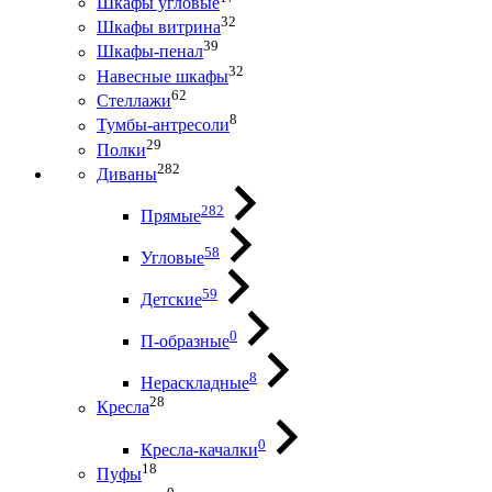
Шкафы угловые
32
Шкафы витрина
39
Шкафы-пенал
32
Навесные шкафы
62
Стеллажи
8
Тумбы-антресоли
29
Полки
282
Диваны
282
Прямые
58
Угловые
59
Детские
0
П-образные
8
Нераскладные
28
Кресла
0
Кресла-качалки
18
Пуфы