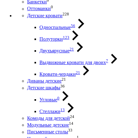
0
Банкетки
0
Оттоманки
228
Детские кровати
56
Односпальные
123
Полуторки
21
Двухъярусные
7
Выдвижные кровати для двоих
21
Кровати-чердаки
21
Диваны детские
36
Детские шкафы
0
Угловые
13
Стеллажи
24
Комоды для детской
14
Модульные детские
33
Письменные столы
1