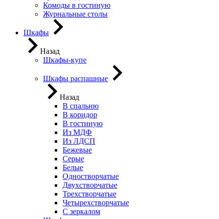
Комоды в гостиную
Журнальные столы
Шкафы
Назад
Шкафы-купе
Шкафы распашные
Назад
В спальню
В коридор
В гостиную
Из МДФ
Из ЛДСП
Бежевые
Серые
Белые
Одностворчатые
Двухстворчатые
Трехстворчатые
Четырехстворчатые
С зеркалом