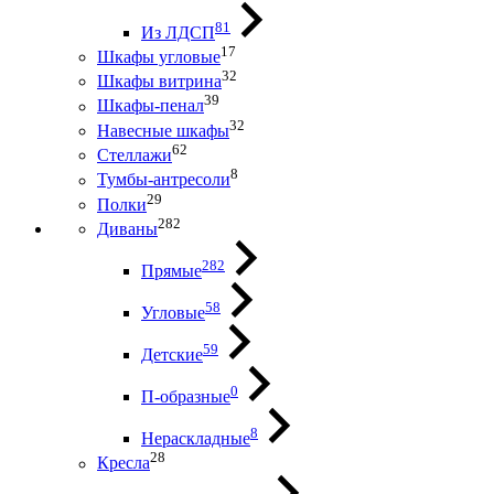
81
Из ЛДСП
17
Шкафы угловые
32
Шкафы витрина
39
Шкафы-пенал
32
Навесные шкафы
62
Стеллажи
8
Тумбы-антресоли
29
Полки
282
Диваны
282
Прямые
58
Угловые
59
Детские
0
П-образные
8
Нераскладные
28
Кресла