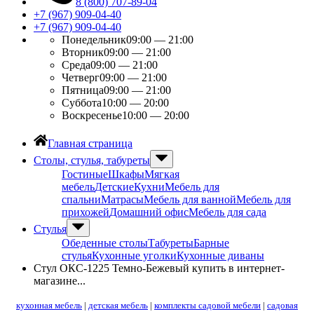
8 (800) 707-89-04
+7 (967) 909-04-40
+7 (967) 909-04-40
Понедельник
09:00 — 21:00
Вторник
09:00 — 21:00
Среда
09:00 — 21:00
Четверг
09:00 — 21:00
Пятница
09:00 — 21:00
Суббота
10:00 — 20:00
Воскресенье
10:00 — 20:00
Главная страница
Столы, стулья, табуреты
Гостиные
Шкафы
Мягкая
мебель
Детские
Кухни
Мебель для
спальни
Матрасы
Мебель для ванной
Мебель для
прихожей
Домашний офис
Мебель для сада
Стулья
Обеденные столы
Табуреты
Барные
стулья
Кухонные уголки
Кухонные диваны
Стул ОКС-1225 Темно-Бежевый купить в интернет-
магазине...
кухонная мебель
|
детская мебель
|
комплекты садовой мебели
|
садовая