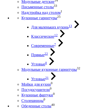
14
Модульные детские
33
Письменные столы
1
Надстройка над столом
25
Кухонные гарнитуры
13
Для маленьких кухонь
12
Классические
7
Современные
22
Прямые
0
Угловые
32
Модульные кухонные гарнитуры
21
Угловые
0
Мойки для кухни
0
Посудосушители
0
Кухонные фартуки
0
Столешницы
40
Обеденные столы