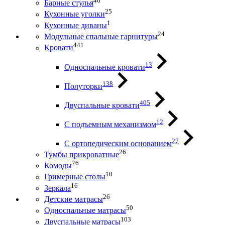
46
Барные стулья
25
Кухонные уголки
1
Кухонные диваны
24
Модульные спальные гарнитуры
441
Кровати
13
Односпальные кровати
138
Полуторки
405
Двуспальные кровати
12
С подъемным механизмом
27
С ортопедическим основанием
26
Тумбы прикроватные
76
Комоды
10
Гримерные столы
16
Зеркала
26
Детские матрасы
50
Односпальные матрасы
103
Двуспальные матрасы