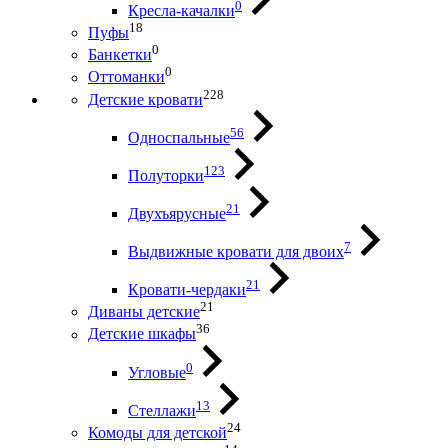
0
Кресла-качалки
18
Пуфы
0
Банкетки
0
Оттоманки
228
Детские кровати
56
Односпальные
123
Полуторки
21
Двухъярусные
7
Выдвижные кровати для двоих
21
Кровати-чердаки
21
Диваны детские
36
Детские шкафы
0
Угловые
13
Стеллажи
24
Комоды для детской