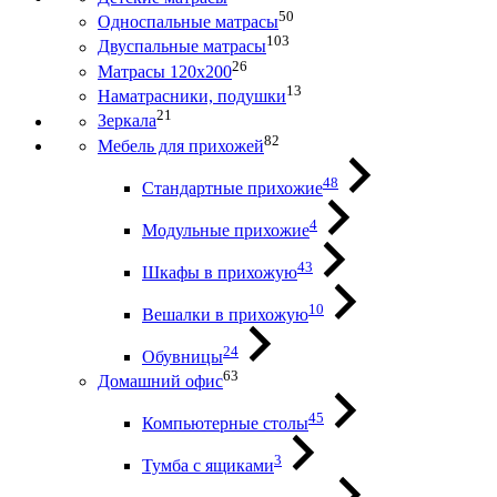
50
Односпальные матрасы
103
Двуспальные матрасы
26
Матрасы 120х200
13
Наматрасники, подушки
21
Зеркала
82
Мебель для прихожей
48
Стандартные прихожие
4
Модульные прихожие
43
Шкафы в прихожую
10
Вешалки в прихожую
24
Обувницы
63
Домашний офис
45
Компьютерные столы
3
Тумба с ящиками