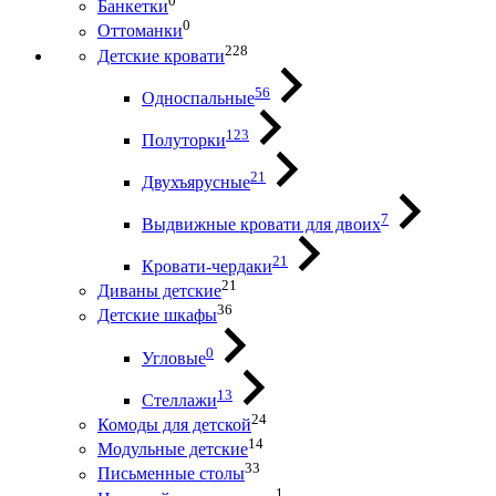
0
Банкетки
0
Оттоманки
228
Детские кровати
56
Односпальные
123
Полуторки
21
Двухъярусные
7
Выдвижные кровати для двоих
21
Кровати-чердаки
21
Диваны детские
36
Детские шкафы
0
Угловые
13
Стеллажи
24
Комоды для детской
14
Модульные детские
33
Письменные столы
1