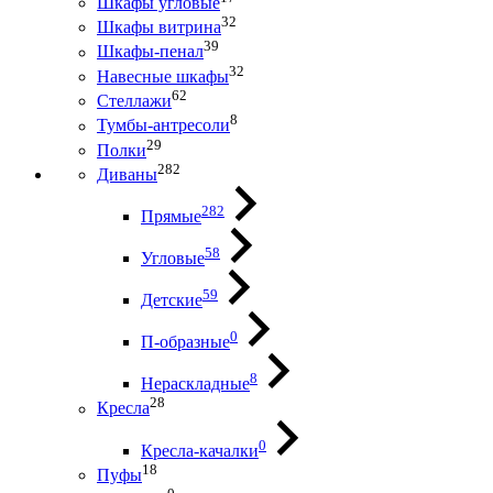
Шкафы угловые
32
Шкафы витрина
39
Шкафы-пенал
32
Навесные шкафы
62
Стеллажи
8
Тумбы-антресоли
29
Полки
282
Диваны
282
Прямые
58
Угловые
59
Детские
0
П-образные
8
Нераскладные
28
Кресла
0
Кресла-качалки
18
Пуфы