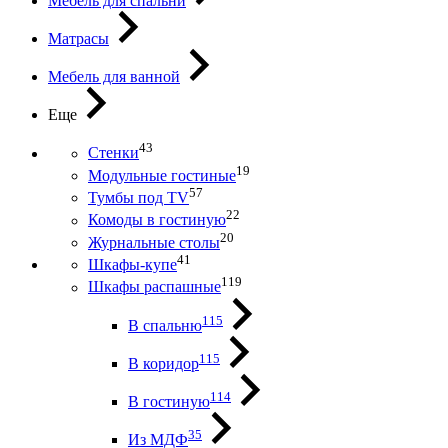
Мебель для спальни
Матрасы
Мебель для ванной
Еще
43
Стенки
19
Модульные гостиные
57
Тумбы под ТV
22
Комоды в гостиную
20
Журнальные столы
41
Шкафы-купе
119
Шкафы распашные
115
В спальню
115
В коридор
114
В гостиную
35
Из МДФ