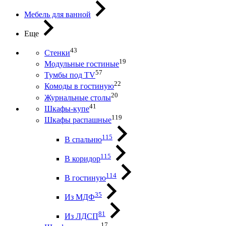
Мебель для ванной
Еще
43
Стенки
19
Модульные гостиные
57
Тумбы под ТV
22
Комоды в гостиную
20
Журнальные столы
41
Шкафы-купе
119
Шкафы распашные
115
В спальню
115
В коридор
114
В гостиную
35
Из МДФ
81
Из ЛДСП
17