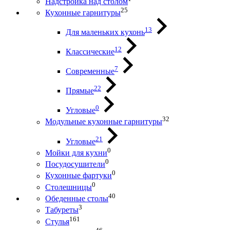
Надстройка над столом
25
Кухонные гарнитуры
13
Для маленьких кухонь
12
Классические
7
Современные
22
Прямые
0
Угловые
32
Модульные кухонные гарнитуры
21
Угловые
0
Мойки для кухни
0
Посудосушители
0
Кухонные фартуки
0
Столешницы
40
Обеденные столы
3
Табуреты
161
Стулья