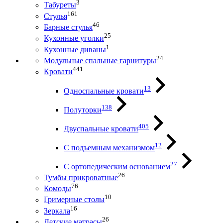
3
Табуреты
161
Стулья
46
Барные стулья
25
Кухонные уголки
1
Кухонные диваны
24
Модульные спальные гарнитуры
441
Кровати
13
Односпальные кровати
138
Полуторки
405
Двуспальные кровати
12
С подъемным механизмом
27
С ортопедическим основанием
26
Тумбы прикроватные
76
Комоды
10
Гримерные столы
16
Зеркала
26
Детские матрасы