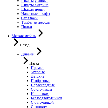
Шкафы угловые
Шкафы витрина
Шкафы-пенал
Навесные шкафы
Стеллажи
Тумбы-антресоли
Полки
Мягкая мебель
Назад
Диваны
Назад
Прямые
Угловые
Детские
П-образные
Нераскладные
Со столиком
На ножках
Без подлокотников
С оттоманкой
С ящиком