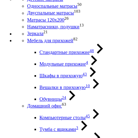
50
Односпальные матрасы
103
Двуспальные матрасы
26
Матрасы 120х200
13
Наматрасники, подушки
21
Зеркала
82
Мебель для прихожей
48
Стандартные прихожие
4
Модульные прихожие
43
Шкафы в прихожую
10
Вешалки в прихожую
24
Обувницы
63
Домашний офис
45
Компьютерные столы
3
Тумба с ящиками