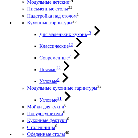
14
Модульные детские
33
Письменные столы
1
Надстройка над столом
25
Кухонные гарнитуры
13
Для маленьких кухонь
12
Классические
7
Современные
22
Прямые
0
Угловые
32
Модульные кухонные гарнитуры
21
Угловые
0
Мойки для кухни
0
Посудосушители
0
Кухонные фартуки
0
Столешницы
40
Обеденные столы