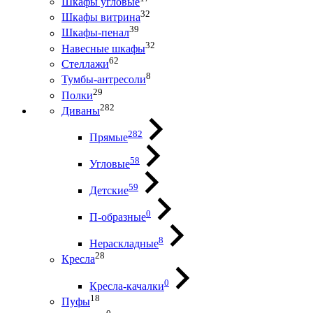
Шкафы угловые
32
Шкафы витрина
39
Шкафы-пенал
32
Навесные шкафы
62
Стеллажи
8
Тумбы-антресоли
29
Полки
282
Диваны
282
Прямые
58
Угловые
59
Детские
0
П-образные
8
Нераскладные
28
Кресла
0
Кресла-качалки
18
Пуфы