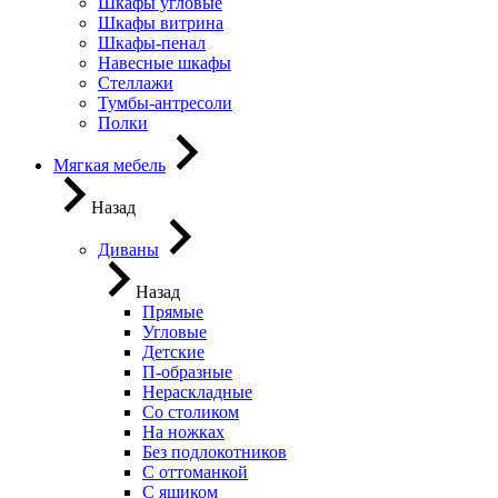
Шкафы угловые
Шкафы витрина
Шкафы-пенал
Навесные шкафы
Стеллажи
Тумбы-антресоли
Полки
Мягкая мебель
Назад
Диваны
Назад
Прямые
Угловые
Детские
П-образные
Нераскладные
Со столиком
На ножках
Без подлокотников
С оттоманкой
С ящиком