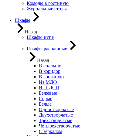
Комоды в гостиную
Журнальные столы
Шкафы
Назад
Шкафы-купе
Шкафы распашные
Назад
В спальню
В коридор
В гостиную
Из МДФ
Из ЛДСП
Бежевые
Серые
Белые
Одностворчатые
Двухстворчатые
Трехстворчатые
Четырехстворчатые
С зеркалом