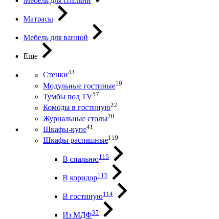
Мебель для спальни
Матрасы
Мебель для ванной
Еще
43
Стенки
19
Модульные гостиные
57
Тумбы под ТV
22
Комоды в гостиную
20
Журнальные столы
41
Шкафы-купе
119
Шкафы распашные
115
В спальню
115
В коридор
114
В гостиную
35
Из МДФ