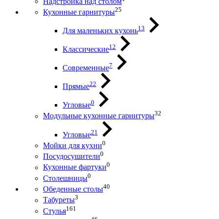
Надстройка над столом
25
Кухонные гарнитуры
13
Для маленьких кухонь
12
Классические
7
Современные
22
Прямые
0
Угловые
32
Модульные кухонные гарнитуры
21
Угловые
0
Мойки для кухни
0
Посудосушители
0
Кухонные фартуки
0
Столешницы
40
Обеденные столы
3
Табуреты
161
Стулья