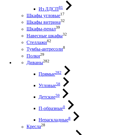
81
Из ЛДСП
17
Шкафы угловые
32
Шкафы витрина
39
Шкафы-пенал
32
Навесные шкафы
62
Стеллажи
8
Тумбы-антресоли
29
Полки
282
Диваны
282
Прямые
58
Угловые
59
Детские
0
П-образные
8
Нераскладные
28
Кресла