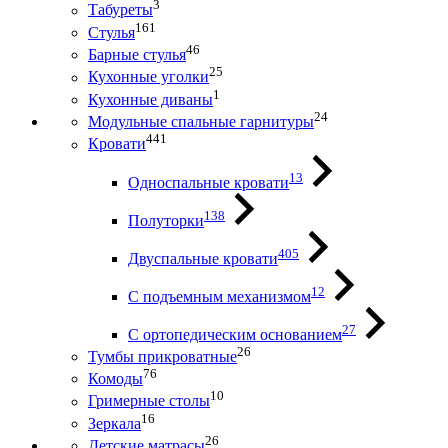
3
Табуреты
161
Стулья
46
Барные стулья
25
Кухонные уголки
1
Кухонные диваны
24
Модульные спальные гарнитуры
441
Кровати
13
Односпальные кровати
138
Полуторки
405
Двуспальные кровати
12
С подъемным механизмом
27
С ортопедическим основанием
26
Тумбы прикроватные
76
Комоды
10
Гримерные столы
16
Зеркала
26
Детские матрасы