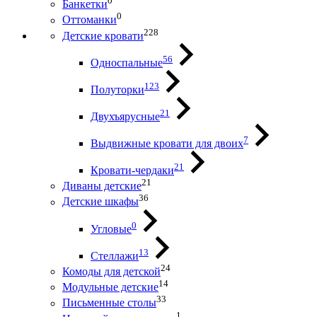
0
Банкетки
0
Оттоманки
228
Детские кровати
56
Односпальные
123
Полуторки
21
Двухъярусные
7
Выдвижные кровати для двоих
21
Кровати-чердаки
21
Диваны детские
36
Детские шкафы
0
Угловые
13
Стеллажи
24
Комоды для детской
14
Модульные детские
33
Письменные столы
1