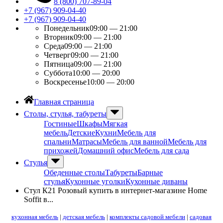
8 (800) 707-89-04
+7 (967) 909-04-40
+7 (967) 909-04-40
Понедельник
09:00 — 21:00
Вторник
09:00 — 21:00
Среда
09:00 — 21:00
Четверг
09:00 — 21:00
Пятница
09:00 — 21:00
Суббота
10:00 — 20:00
Воскресенье
10:00 — 20:00
Главная страница
Столы, стулья, табуреты
Гостиные
Шкафы
Мягкая
мебель
Детские
Кухни
Мебель для
спальни
Матрасы
Мебель для ванной
Мебель для
прихожей
Домашний офис
Мебель для сада
Стулья
Обеденные столы
Табуреты
Барные
стулья
Кухонные уголки
Кухонные диваны
Стул К21 Розовый купить в интернет-магазине Home
Soffit в...
кухонная мебель
|
детская мебель
|
комплекты садовой мебели
|
садовая