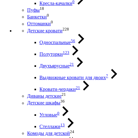
0
Кресла-качалки
18
Пуфы
0
Банкетки
0
Оттоманки
228
Детские кровати
56
Односпальные
123
Полуторки
21
Двухъярусные
7
Выдвижные кровати для двоих
21
Кровати-чердаки
21
Диваны детские
36
Детские шкафы
0
Угловые
13
Стеллажи
24
Комоды для детской