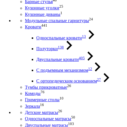
46
Барные стулья
25
Кухонные уголки
1
Кухонные диваны
24
Модульные спальные гарнитуры
441
Кровати
13
Односпальные кровати
138
Полуторки
405
Двуспальные кровати
12
С подъемным механизмом
27
С ортопедическим основанием
26
Тумбы прикроватные
76
Комоды
10
Гримерные столы
16
Зеркала
26
Детские матрасы
50
Односпальные матрасы
103
Двуспальные матрасы