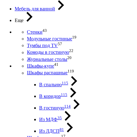
Мебель для ванной
Еще
43
Стенки
19
Модульные гостиные
57
Тумбы под ТV
22
Комоды в гостиную
20
Журнальные столы
41
Шкафы-купе
119
Шкафы распашные
115
В спальню
115
В коридор
114
В гостиную
35
Из МДФ
81
Из ЛДСП
17