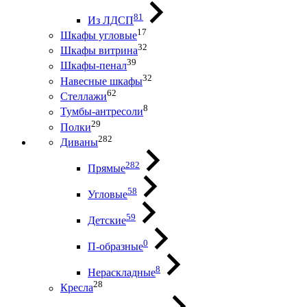
81
Из ЛДСП
17
Шкафы угловые
32
Шкафы витрина
39
Шкафы-пенал
32
Навесные шкафы
62
Стеллажи
8
Тумбы-антресоли
29
Полки
282
Диваны
282
Прямые
58
Угловые
59
Детские
0
П-образные
8
Нераскладные
28
Кресла