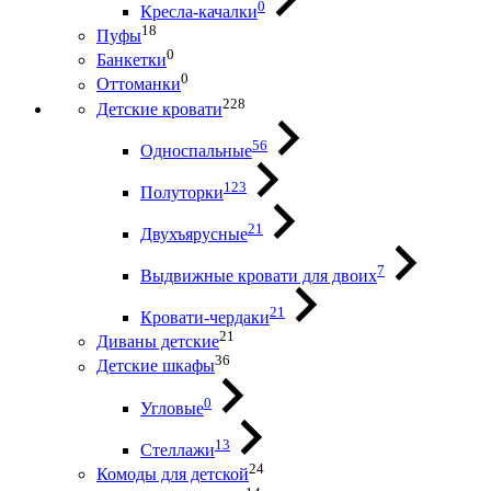
0
Кресла-качалки
18
Пуфы
0
Банкетки
0
Оттоманки
228
Детские кровати
56
Односпальные
123
Полуторки
21
Двухъярусные
7
Выдвижные кровати для двоих
21
Кровати-чердаки
21
Диваны детские
36
Детские шкафы
0
Угловые
13
Стеллажи
24
Комоды для детской