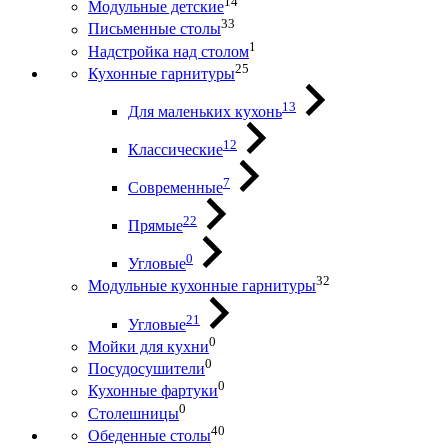
14
Модульные детские
33
Письменные столы
1
Надстройка над столом
25
Кухонные гарнитуры
13
Для маленьких кухонь
12
Классические
7
Современные
22
Прямые
0
Угловые
32
Модульные кухонные гарнитуры
21
Угловые
0
Мойки для кухни
0
Посудосушители
0
Кухонные фартуки
0
Столешницы
40
Обеденные столы