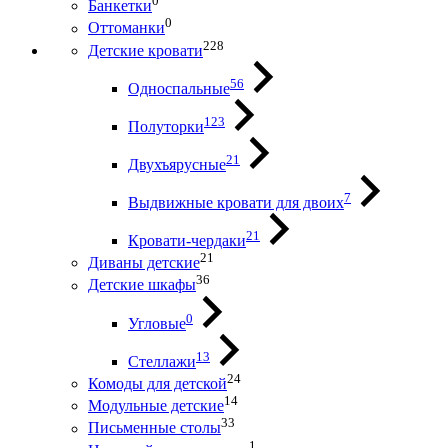
0
Банкетки
0
Оттоманки
228
Детские кровати
56
Односпальные
123
Полуторки
21
Двухъярусные
7
Выдвижные кровати для двоих
21
Кровати-чердаки
21
Диваны детские
36
Детские шкафы
0
Угловые
13
Стеллажи
24
Комоды для детской
14
Модульные детские
33
Письменные столы
1