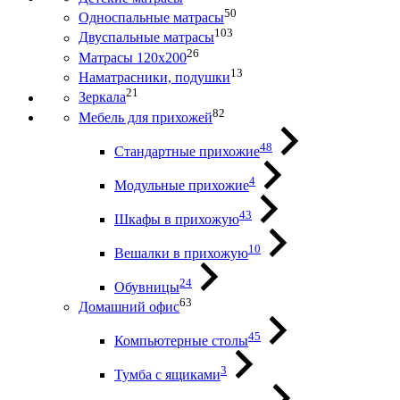
50
Односпальные матрасы
103
Двуспальные матрасы
26
Матрасы 120х200
13
Наматрасники, подушки
21
Зеркала
82
Мебель для прихожей
48
Стандартные прихожие
4
Модульные прихожие
43
Шкафы в прихожую
10
Вешалки в прихожую
24
Обувницы
63
Домашний офис
45
Компьютерные столы
3
Тумба с ящиками