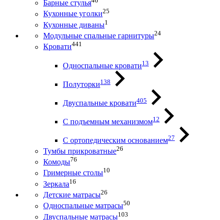
46
Барные стулья
25
Кухонные уголки
1
Кухонные диваны
24
Модульные спальные гарнитуры
441
Кровати
13
Односпальные кровати
138
Полуторки
405
Двуспальные кровати
12
С подъемным механизмом
27
С ортопедическим основанием
26
Тумбы прикроватные
76
Комоды
10
Гримерные столы
16
Зеркала
26
Детские матрасы
50
Односпальные матрасы
103
Двуспальные матрасы