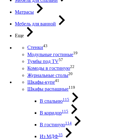
Мебель для спальни
Матрасы
Мебель для ванной
Еще
43
Стенки
19
Модульные гостиные
57
Тумбы под ТV
22
Комоды в гостиную
20
Журнальные столы
41
Шкафы-купе
119
Шкафы распашные
115
В спальню
115
В коридор
114
В гостиную
35
Из МДФ