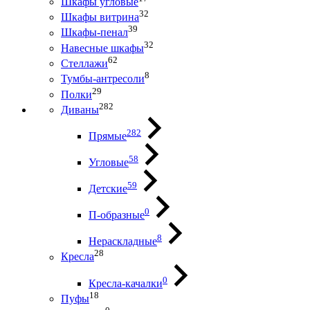
Шкафы угловые
32
Шкафы витрина
39
Шкафы-пенал
32
Навесные шкафы
62
Стеллажи
8
Тумбы-антресоли
29
Полки
282
Диваны
282
Прямые
58
Угловые
59
Детские
0
П-образные
8
Нераскладные
28
Кресла
0
Кресла-качалки
18
Пуфы