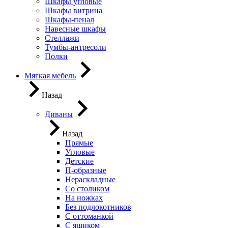
Шкафы угловые
Шкафы витрина
Шкафы-пенал
Навесные шкафы
Стеллажи
Тумбы-антресоли
Полки
Мягкая мебель
Назад
Диваны
Назад
Прямые
Угловые
Детские
П-образные
Нераскладные
Со столиком
На ножках
Без подлокотников
С оттоманкой
С ящиком