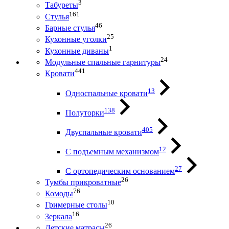
3
Табуреты
161
Стулья
46
Барные стулья
25
Кухонные уголки
1
Кухонные диваны
24
Модульные спальные гарнитуры
441
Кровати
13
Односпальные кровати
138
Полуторки
405
Двуспальные кровати
12
С подъемным механизмом
27
С ортопедическим основанием
26
Тумбы прикроватные
76
Комоды
10
Гримерные столы
16
Зеркала
26
Детские матрасы