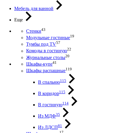
Мебель для ванной
Еще
43
Стенки
19
Модульные гостиные
57
Тумбы под ТV
22
Комоды в гостиную
20
Журнальные столы
41
Шкафы-купе
119
Шкафы распашные
115
В спальню
115
В коридор
114
В гостиную
35
Из МДФ
81
Из ЛДСП
17