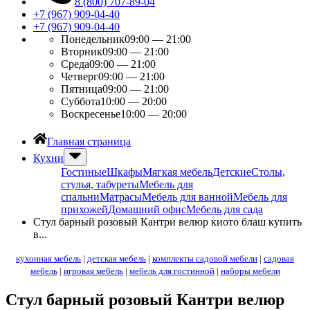
8 (800) 707-89-04
+7 (967) 909-04-40
+7 (967) 909-04-40
Понедельник
09:00 — 21:00
Вторник
09:00 — 21:00
Среда
09:00 — 21:00
Четверг
09:00 — 21:00
Пятница
09:00 — 21:00
Суббота
10:00 — 20:00
Воскресенье
10:00 — 20:00
Главная страница
Кухни
Гостиные
Шкафы
Мягкая мебель
Детские
Столы,
стулья, табуреты
Мебель для
спальни
Матрасы
Мебель для ванной
Мебель для
прихожей
Домашний офис
Мебель для сада
Стул барный розовый Кантри велюр киото блаш купить
в...
кухонная мебель
|
детская мебель
|
комплекты садовой мебели
|
садовая
мебель
|
игровая мебель
|
мебель для гостинной
|
наборы мебели
Стул барный розовый Кантри велюр