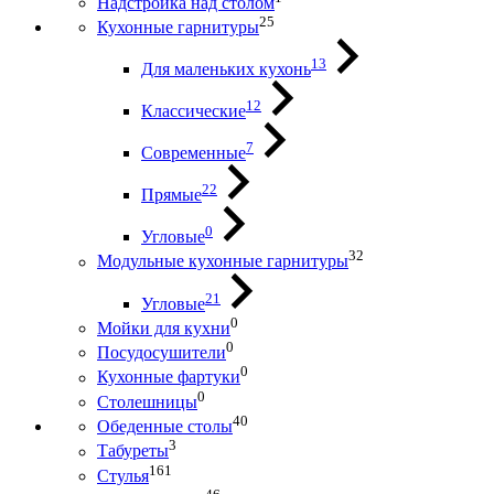
Надстройка над столом
25
Кухонные гарнитуры
13
Для маленьких кухонь
12
Классические
7
Современные
22
Прямые
0
Угловые
32
Модульные кухонные гарнитуры
21
Угловые
0
Мойки для кухни
0
Посудосушители
0
Кухонные фартуки
0
Столешницы
40
Обеденные столы
3
Табуреты
161
Стулья