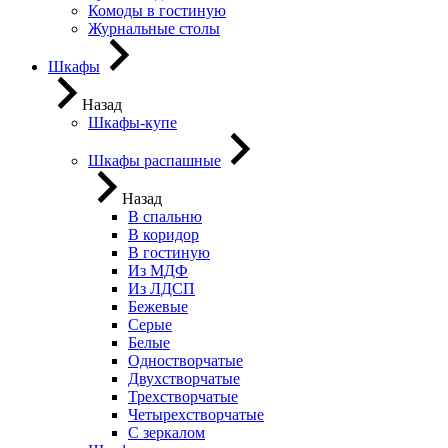
Комоды в гостиную
Журнальные столы
Шкафы
Назад
Шкафы-купе
Шкафы распашные
Назад
В спальню
В коридор
В гостиную
Из МДФ
Из ЛДСП
Бежевые
Серые
Белые
Одностворчатые
Двухстворчатые
Трехстворчатые
Четырехстворчатые
С зеркалом