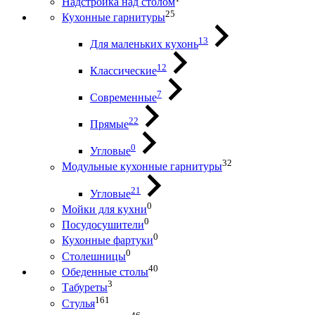
Надстройка над столом
25
Кухонные гарнитуры
13
Для маленьких кухонь
12
Классические
7
Современные
22
Прямые
0
Угловые
32
Модульные кухонные гарнитуры
21
Угловые
0
Мойки для кухни
0
Посудосушители
0
Кухонные фартуки
0
Столешницы
40
Обеденные столы
3
Табуреты
161
Стулья