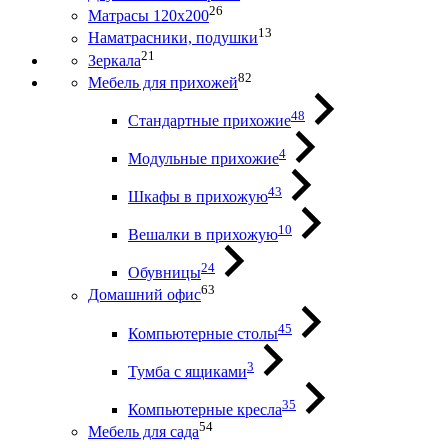
26
Матрасы 120х200
13
Наматрасники, подушки
21
Зеркала
82
Мебель для прихожей
48
Стандартные прихожие
4
Модульные прихожие
43
Шкафы в прихожую
10
Вешалки в прихожую
24
Обувницы
63
Домашний офис
45
Компьютерные столы
3
Тумба с ящиками
35
Компьютерные кресла
54
Мебель для сада