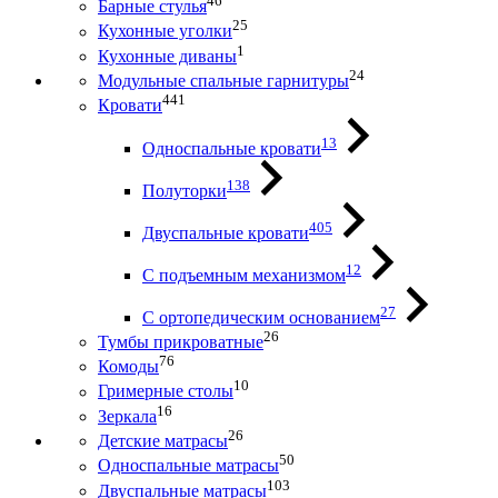
46
Барные стулья
25
Кухонные уголки
1
Кухонные диваны
24
Модульные спальные гарнитуры
441
Кровати
13
Односпальные кровати
138
Полуторки
405
Двуспальные кровати
12
С подъемным механизмом
27
С ортопедическим основанием
26
Тумбы прикроватные
76
Комоды
10
Гримерные столы
16
Зеркала
26
Детские матрасы
50
Односпальные матрасы
103
Двуспальные матрасы