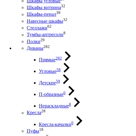
Шкафы угловые
32
Шкафы витрина
39
Шкафы-пенал
32
Навесные шкафы
62
Стеллажи
8
Тумбы-антресоли
29
Полки
282
Диваны
282
Прямые
58
Угловые
59
Детские
0
П-образные
8
Нераскладные
28
Кресла
0
Кресла-качалки
18
Пуфы