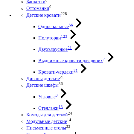
0
Банкетки
0
Оттоманки
228
Детские кровати
56
Односпальные
123
Полуторки
21
Двухъярусные
7
Выдвижные кровати для двоих
21
Кровати-чердаки
21
Диваны детские
36
Детские шкафы
0
Угловые
13
Стеллажи
24
Комоды для детской
14
Модульные детские
33
Письменные столы
1