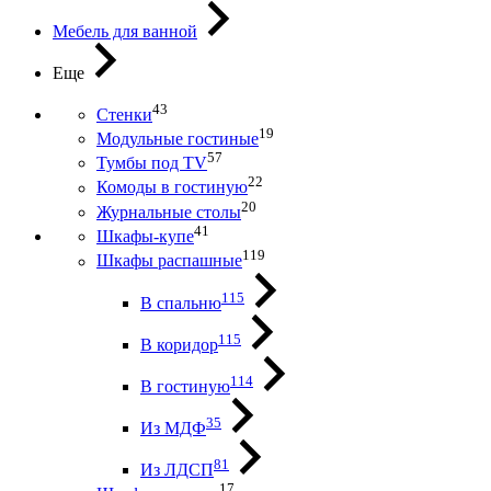
Мебель для ванной
Еще
43
Стенки
19
Модульные гостиные
57
Тумбы под ТV
22
Комоды в гостиную
20
Журнальные столы
41
Шкафы-купе
119
Шкафы распашные
115
В спальню
115
В коридор
114
В гостиную
35
Из МДФ
81
Из ЛДСП
17