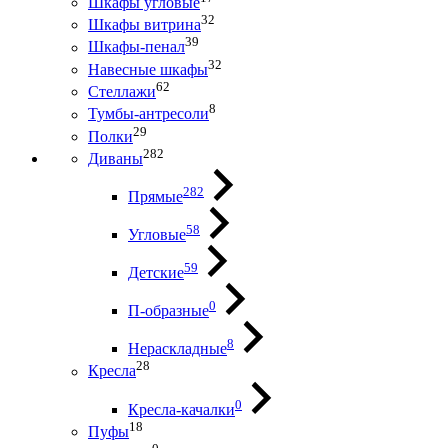
Шкафы угловые
32
Шкафы витрина
39
Шкафы-пенал
32
Навесные шкафы
62
Стеллажи
8
Тумбы-антресоли
29
Полки
282
Диваны
282
Прямые
58
Угловые
59
Детские
0
П-образные
8
Нераскладные
28
Кресла
0
Кресла-качалки
18
Пуфы