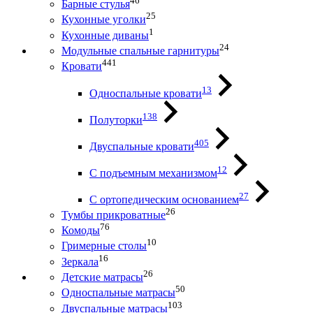
46
Барные стулья
25
Кухонные уголки
1
Кухонные диваны
24
Модульные спальные гарнитуры
441
Кровати
13
Односпальные кровати
138
Полуторки
405
Двуспальные кровати
12
С подъемным механизмом
27
С ортопедическим основанием
26
Тумбы прикроватные
76
Комоды
10
Гримерные столы
16
Зеркала
26
Детские матрасы
50
Односпальные матрасы
103
Двуспальные матрасы