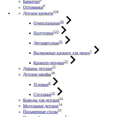
0
Банкетки
0
Оттоманки
228
Детские кровати
56
Односпальные
123
Полуторки
21
Двухъярусные
7
Выдвижные кровати для двоих
21
Кровати-чердаки
21
Диваны детские
36
Детские шкафы
0
Угловые
13
Стеллажи
24
Комоды для детской
14
Модульные детские
33
Письменные столы
1