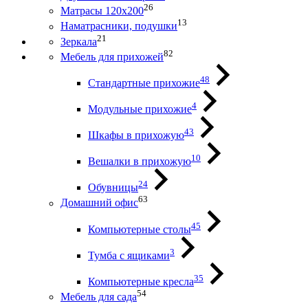
26
Матрасы 120х200
13
Наматрасники, подушки
21
Зеркала
82
Мебель для прихожей
48
Стандартные прихожие
4
Модульные прихожие
43
Шкафы в прихожую
10
Вешалки в прихожую
24
Обувницы
63
Домашний офис
45
Компьютерные столы
3
Тумба с ящиками
35
Компьютерные кресла
54
Мебель для сада