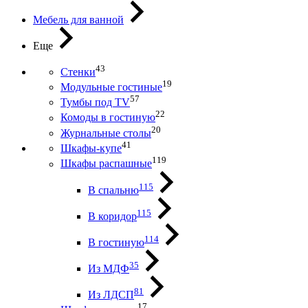
Мебель для ванной
Еще
43
Стенки
19
Модульные гостиные
57
Тумбы под ТV
22
Комоды в гостиную
20
Журнальные столы
41
Шкафы-купе
119
Шкафы распашные
115
В спальню
115
В коридор
114
В гостиную
35
Из МДФ
81
Из ЛДСП
17