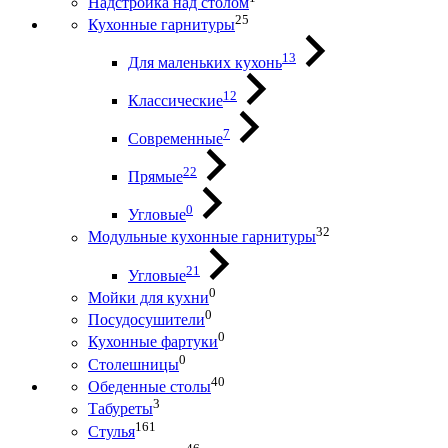
Надстройка над столом
25
Кухонные гарнитуры
13
Для маленьких кухонь
12
Классические
7
Современные
22
Прямые
0
Угловые
32
Модульные кухонные гарнитуры
21
Угловые
0
Мойки для кухни
0
Посудосушители
0
Кухонные фартуки
0
Столешницы
40
Обеденные столы
3
Табуреты
161
Стулья