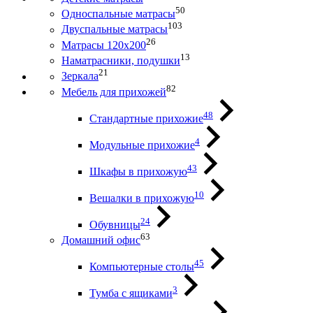
50
Односпальные матрасы
103
Двуспальные матрасы
26
Матрасы 120х200
13
Наматрасники, подушки
21
Зеркала
82
Мебель для прихожей
48
Стандартные прихожие
4
Модульные прихожие
43
Шкафы в прихожую
10
Вешалки в прихожую
24
Обувницы
63
Домашний офис
45
Компьютерные столы
3
Тумба с ящиками