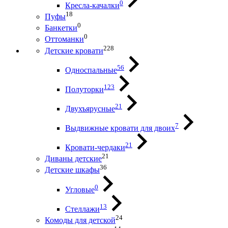
0
Кресла-качалки
18
Пуфы
0
Банкетки
0
Оттоманки
228
Детские кровати
56
Односпальные
123
Полуторки
21
Двухъярусные
7
Выдвижные кровати для двоих
21
Кровати-чердаки
21
Диваны детские
36
Детские шкафы
0
Угловые
13
Стеллажи
24
Комоды для детской