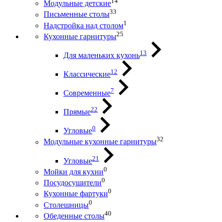
14
Модульные детские
33
Письменные столы
1
Надстройка над столом
25
Кухонные гарнитуры
13
Для маленьких кухонь
12
Классические
7
Современные
22
Прямые
0
Угловые
32
Модульные кухонные гарнитуры
21
Угловые
0
Мойки для кухни
0
Посудосушители
0
Кухонные фартуки
0
Столешницы
40
Обеденные столы