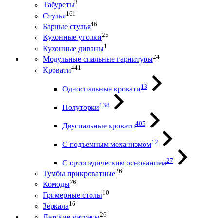
3
Табуреты
161
Стулья
46
Барные стулья
25
Кухонные уголки
1
Кухонные диваны
24
Модульные спальные гарнитуры
441
Кровати
13
Односпальные кровати
138
Полуторки
405
Двуспальные кровати
12
С подъемным механизмом
27
С ортопедическим основанием
26
Тумбы прикроватные
76
Комоды
10
Гримерные столы
16
Зеркала
26
Детские матрасы