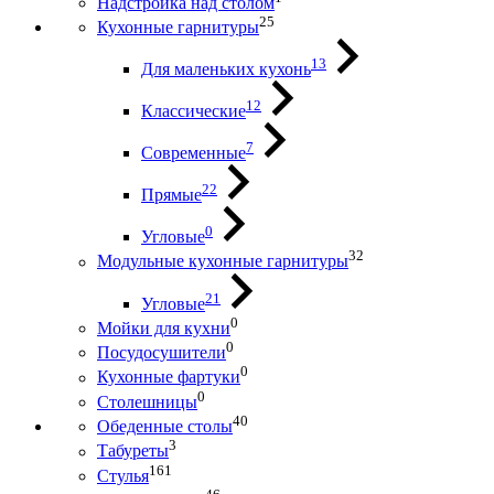
Надстройка над столом
25
Кухонные гарнитуры
13
Для маленьких кухонь
12
Классические
7
Современные
22
Прямые
0
Угловые
32
Модульные кухонные гарнитуры
21
Угловые
0
Мойки для кухни
0
Посудосушители
0
Кухонные фартуки
0
Столешницы
40
Обеденные столы
3
Табуреты
161
Стулья