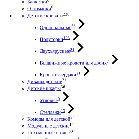
0
Банкетки
0
Оттоманки
228
Детские кровати
56
Односпальные
123
Полуторки
21
Двухъярусные
7
Выдвижные кровати для двоих
21
Кровати-чердаки
21
Диваны детские
36
Детские шкафы
0
Угловые
13
Стеллажи
24
Комоды для детской
14
Модульные детские
33
Письменные столы
1