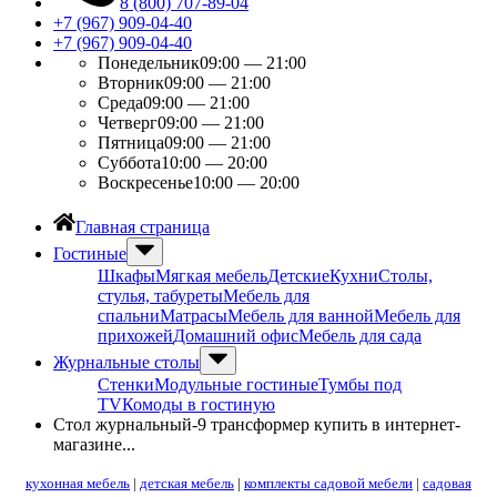
8 (800) 707-89-04
+7 (967) 909-04-40
+7 (967) 909-04-40
Понедельник
09:00 — 21:00
Вторник
09:00 — 21:00
Среда
09:00 — 21:00
Четверг
09:00 — 21:00
Пятница
09:00 — 21:00
Суббота
10:00 — 20:00
Воскресенье
10:00 — 20:00
Главная страница
Гостиные
Шкафы
Мягкая мебель
Детские
Кухни
Столы,
стулья, табуреты
Мебель для
спальни
Матрасы
Мебель для ванной
Мебель для
прихожей
Домашний офис
Мебель для сада
Журнальные столы
Стенки
Модульные гостиные
Тумбы под
ТV
Комоды в гостиную
Стол журнальный-9 трансформер купить в интернет-
магазине...
кухонная мебель
|
детская мебель
|
комплекты садовой мебели
|
садовая