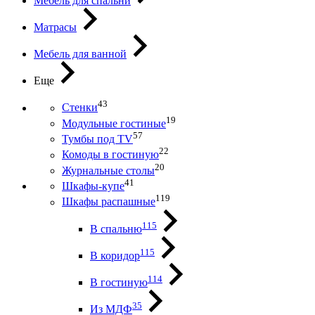
Мебель для спальни
Матрасы
Мебель для ванной
Еще
43
Стенки
19
Модульные гостиные
57
Тумбы под ТV
22
Комоды в гостиную
20
Журнальные столы
41
Шкафы-купе
119
Шкафы распашные
115
В спальню
115
В коридор
114
В гостиную
35
Из МДФ