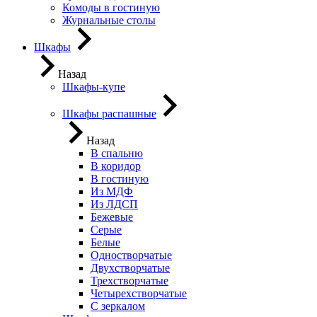
Комоды в гостиную
Журнальные столы
Шкафы
Назад
Шкафы-купе
Шкафы распашные
Назад
В спальню
В коридор
В гостиную
Из МДФ
Из ЛДСП
Бежевые
Серые
Белые
Одностворчатые
Двухстворчатые
Трехстворчатые
Четырехстворчатые
С зеркалом