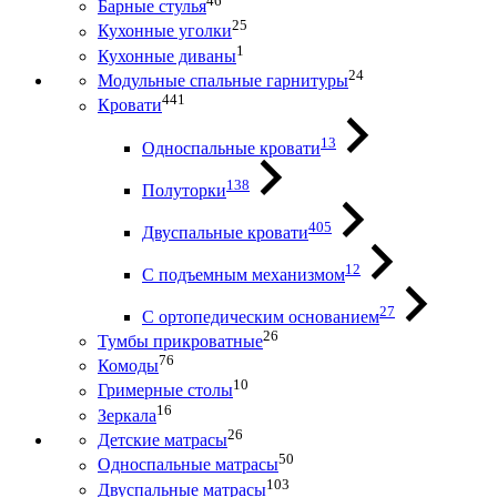
46
Барные стулья
25
Кухонные уголки
1
Кухонные диваны
24
Модульные спальные гарнитуры
441
Кровати
13
Односпальные кровати
138
Полуторки
405
Двуспальные кровати
12
С подъемным механизмом
27
С ортопедическим основанием
26
Тумбы прикроватные
76
Комоды
10
Гримерные столы
16
Зеркала
26
Детские матрасы
50
Односпальные матрасы
103
Двуспальные матрасы