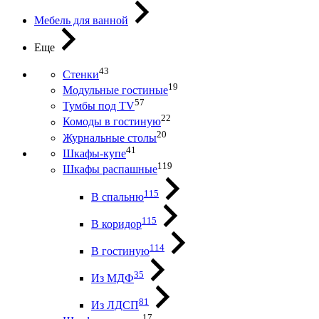
Мебель для ванной
Еще
43
Стенки
19
Модульные гостиные
57
Тумбы под ТV
22
Комоды в гостиную
20
Журнальные столы
41
Шкафы-купе
119
Шкафы распашные
115
В спальню
115
В коридор
114
В гостиную
35
Из МДФ
81
Из ЛДСП
17