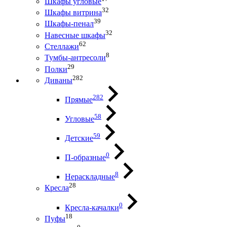
Шкафы угловые
32
Шкафы витрина
39
Шкафы-пенал
32
Навесные шкафы
62
Стеллажи
8
Тумбы-антресоли
29
Полки
282
Диваны
282
Прямые
58
Угловые
59
Детские
0
П-образные
8
Нераскладные
28
Кресла
0
Кресла-качалки
18
Пуфы