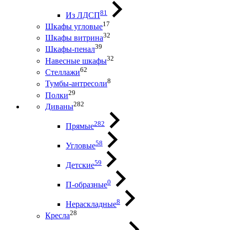
81
Из ЛДСП
17
Шкафы угловые
32
Шкафы витрина
39
Шкафы-пенал
32
Навесные шкафы
62
Стеллажи
8
Тумбы-антресоли
29
Полки
282
Диваны
282
Прямые
58
Угловые
59
Детские
0
П-образные
8
Нераскладные
28
Кресла