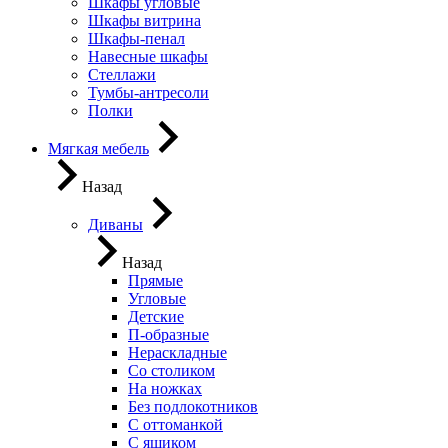
Шкафы угловые
Шкафы витрина
Шкафы-пенал
Навесные шкафы
Стеллажи
Тумбы-антресоли
Полки
Мягкая мебель
Назад
Диваны
Назад
Прямые
Угловые
Детские
П-образные
Нераскладные
Со столиком
На ножках
Без подлокотников
С оттоманкой
С ящиком