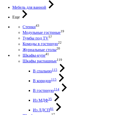
Мебель для ванной
Еще
43
Стенки
19
Модульные гостиные
57
Тумбы под ТV
22
Комоды в гостиную
20
Журнальные столы
41
Шкафы-купе
119
Шкафы распашные
115
В спальню
115
В коридор
114
В гостиную
35
Из МДФ
81
Из ЛДСП
17