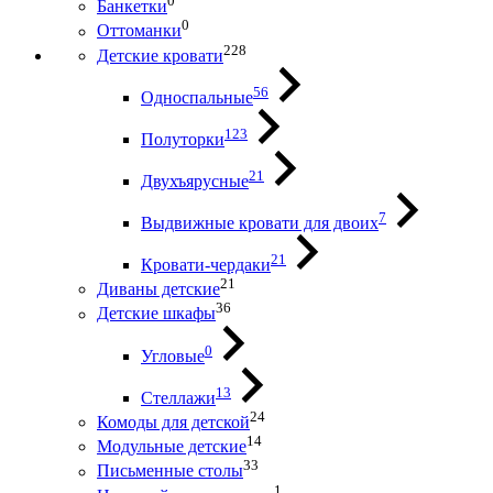
0
Банкетки
0
Оттоманки
228
Детские кровати
56
Односпальные
123
Полуторки
21
Двухъярусные
7
Выдвижные кровати для двоих
21
Кровати-чердаки
21
Диваны детские
36
Детские шкафы
0
Угловые
13
Стеллажи
24
Комоды для детской
14
Модульные детские
33
Письменные столы
1