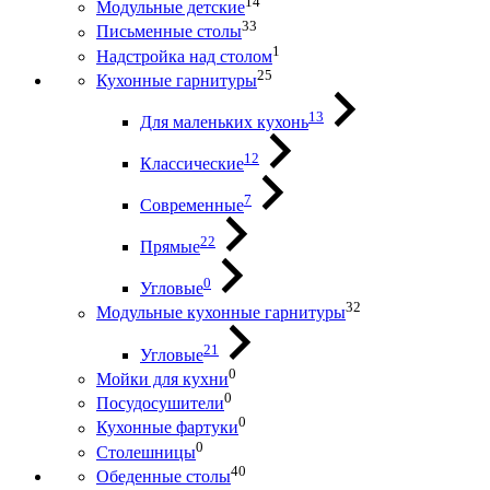
14
Модульные детские
33
Письменные столы
1
Надстройка над столом
25
Кухонные гарнитуры
13
Для маленьких кухонь
12
Классические
7
Современные
22
Прямые
0
Угловые
32
Модульные кухонные гарнитуры
21
Угловые
0
Мойки для кухни
0
Посудосушители
0
Кухонные фартуки
0
Столешницы
40
Обеденные столы