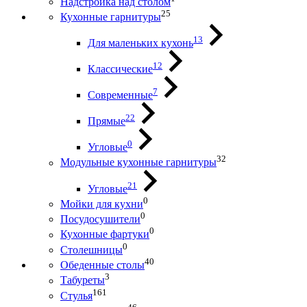
Надстройка над столом
25
Кухонные гарнитуры
13
Для маленьких кухонь
12
Классические
7
Современные
22
Прямые
0
Угловые
32
Модульные кухонные гарнитуры
21
Угловые
0
Мойки для кухни
0
Посудосушители
0
Кухонные фартуки
0
Столешницы
40
Обеденные столы
3
Табуреты
161
Стулья