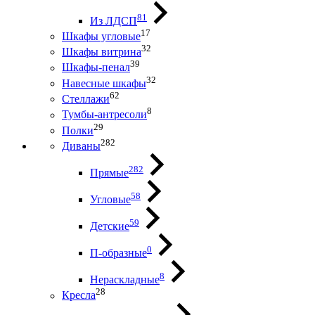
81
Из ЛДСП
17
Шкафы угловые
32
Шкафы витрина
39
Шкафы-пенал
32
Навесные шкафы
62
Стеллажи
8
Тумбы-антресоли
29
Полки
282
Диваны
282
Прямые
58
Угловые
59
Детские
0
П-образные
8
Нераскладные
28
Кресла