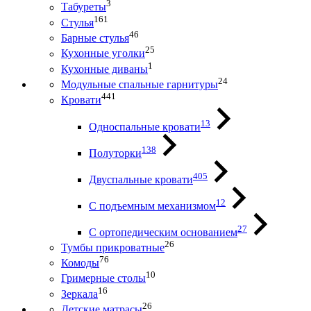
3
Табуреты
161
Стулья
46
Барные стулья
25
Кухонные уголки
1
Кухонные диваны
24
Модульные спальные гарнитуры
441
Кровати
13
Односпальные кровати
138
Полуторки
405
Двуспальные кровати
12
С подъемным механизмом
27
С ортопедическим основанием
26
Тумбы прикроватные
76
Комоды
10
Гримерные столы
16
Зеркала
26
Детские матрасы