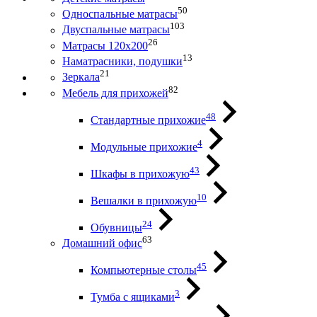
50
Односпальные матрасы
103
Двуспальные матрасы
26
Матрасы 120х200
13
Наматрасники, подушки
21
Зеркала
82
Мебель для прихожей
48
Стандартные прихожие
4
Модульные прихожие
43
Шкафы в прихожую
10
Вешалки в прихожую
24
Обувницы
63
Домашний офис
45
Компьютерные столы
3
Тумба с ящиками