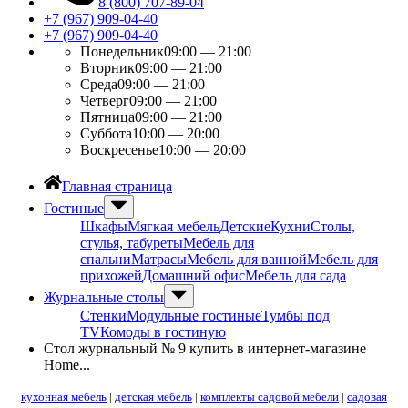
8 (800) 707-89-04
+7 (967) 909-04-40
+7 (967) 909-04-40
Понедельник
09:00 — 21:00
Вторник
09:00 — 21:00
Среда
09:00 — 21:00
Четверг
09:00 — 21:00
Пятница
09:00 — 21:00
Суббота
10:00 — 20:00
Воскресенье
10:00 — 20:00
Главная страница
Гостиные
Шкафы
Мягкая мебель
Детские
Кухни
Столы,
стулья, табуреты
Мебель для
спальни
Матрасы
Мебель для ванной
Мебель для
прихожей
Домашний офис
Мебель для сада
Журнальные столы
Стенки
Модульные гостиные
Тумбы под
ТV
Комоды в гостиную
Стол журнальный № 9 купить в интернет-магазине
Home...
кухонная мебель
|
детская мебель
|
комплекты садовой мебели
|
садовая