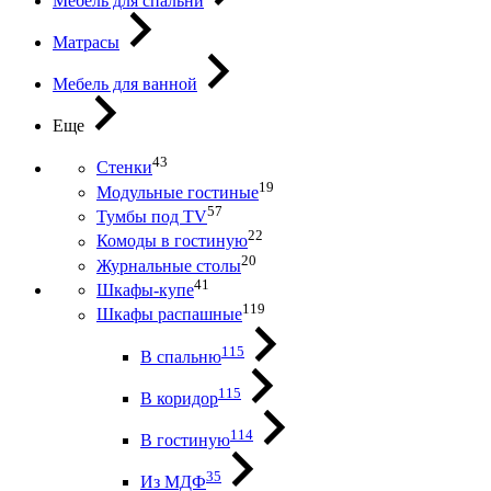
Мебель для спальни
Матрасы
Мебель для ванной
Еще
43
Стенки
19
Модульные гостиные
57
Тумбы под ТV
22
Комоды в гостиную
20
Журнальные столы
41
Шкафы-купе
119
Шкафы распашные
115
В спальню
115
В коридор
114
В гостиную
35
Из МДФ