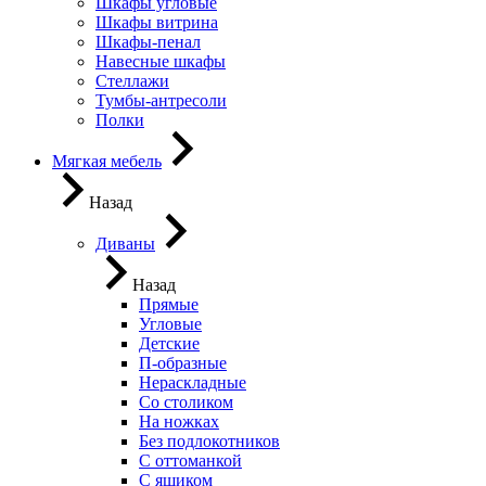
Шкафы угловые
Шкафы витрина
Шкафы-пенал
Навесные шкафы
Стеллажи
Тумбы-антресоли
Полки
Мягкая мебель
Назад
Диваны
Назад
Прямые
Угловые
Детские
П-образные
Нераскладные
Со столиком
На ножках
Без подлокотников
С оттоманкой
С ящиком