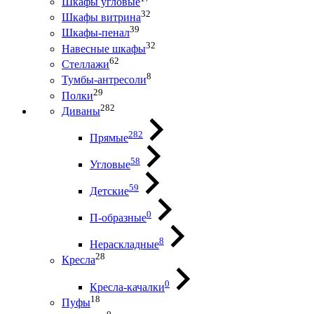
Шкафы угловые
32
Шкафы витрина
39
Шкафы-пенал
32
Навесные шкафы
62
Стеллажи
8
Тумбы-антресоли
29
Полки
282
Диваны
282
Прямые
58
Угловые
59
Детские
0
П-образные
8
Нераскладные
28
Кресла
0
Кресла-качалки
18
Пуфы