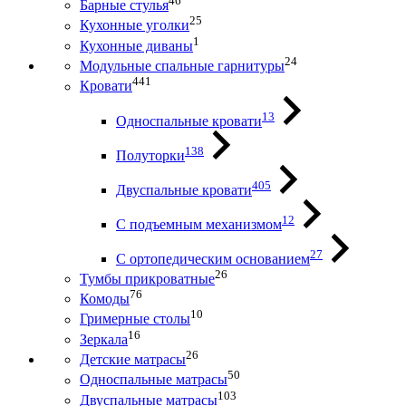
46
Барные стулья
25
Кухонные уголки
1
Кухонные диваны
24
Модульные спальные гарнитуры
441
Кровати
13
Односпальные кровати
138
Полуторки
405
Двуспальные кровати
12
С подъемным механизмом
27
С ортопедическим основанием
26
Тумбы прикроватные
76
Комоды
10
Гримерные столы
16
Зеркала
26
Детские матрасы
50
Односпальные матрасы
103
Двуспальные матрасы