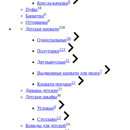
0
Кресла-качалки
18
Пуфы
0
Банкетки
0
Оттоманки
228
Детские кровати
56
Односпальные
123
Полуторки
21
Двухъярусные
7
Выдвижные кровати для двоих
21
Кровати-чердаки
21
Диваны детские
36
Детские шкафы
0
Угловые
13
Стеллажи
24
Комоды для детской