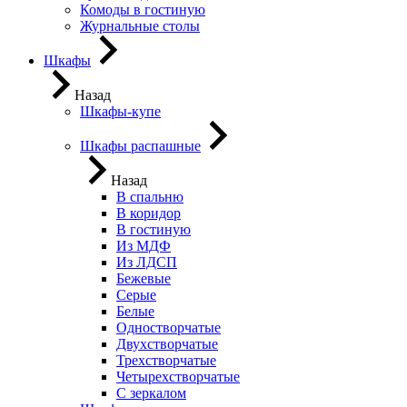
Комоды в гостиную
Журнальные столы
Шкафы
Назад
Шкафы-купе
Шкафы распашные
Назад
В спальню
В коридор
В гостиную
Из МДФ
Из ЛДСП
Бежевые
Серые
Белые
Одностворчатые
Двухстворчатые
Трехстворчатые
Четырехстворчатые
С зеркалом