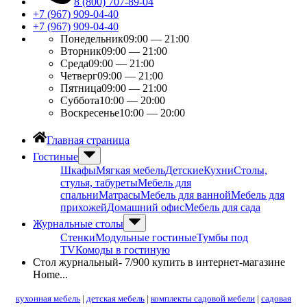
8 (800) 707-89-04
+7 (967) 909-04-40
+7 (967) 909-04-40
Понедельник
09:00 — 21:00
Вторник
09:00 — 21:00
Среда
09:00 — 21:00
Четверг
09:00 — 21:00
Пятница
09:00 — 21:00
Суббота
10:00 — 20:00
Воскресенье
10:00 — 20:00
Главная страница
Гостиные
Шкафы
Мягкая мебель
Детские
Кухни
Столы,
стулья, табуреты
Мебель для
спальни
Матрасы
Мебель для ванной
Мебель для
прихожей
Домашний офис
Мебель для сада
Журнальные столы
Стенки
Модульные гостиные
Тумбы под
ТV
Комоды в гостиную
Стол журнальный- 7/900 купить в интернет-магазине
Home...
кухонная мебель
|
детская мебель
|
комплекты садовой мебели
|
садовая