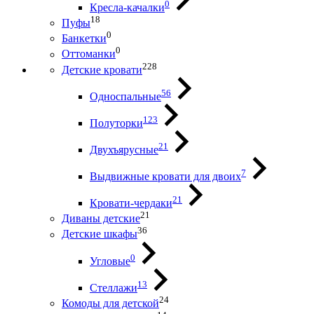
0
Кресла-качалки
18
Пуфы
0
Банкетки
0
Оттоманки
228
Детские кровати
56
Односпальные
123
Полуторки
21
Двухъярусные
7
Выдвижные кровати для двоих
21
Кровати-чердаки
21
Диваны детские
36
Детские шкафы
0
Угловые
13
Стеллажи
24
Комоды для детской