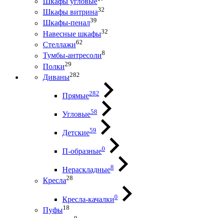
Шкафы угловые
32
Шкафы витрина
39
Шкафы-пенал
32
Навесные шкафы
62
Стеллажи
8
Тумбы-антресоли
29
Полки
282
Диваны
282
Прямые
58
Угловые
59
Детские
0
П-образные
8
Нераскладные
28
Кресла
0
Кресла-качалки
18
Пуфы