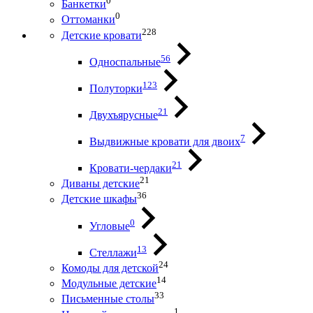
0
Банкетки
0
Оттоманки
228
Детские кровати
56
Односпальные
123
Полуторки
21
Двухъярусные
7
Выдвижные кровати для двоих
21
Кровати-чердаки
21
Диваны детские
36
Детские шкафы
0
Угловые
13
Стеллажи
24
Комоды для детской
14
Модульные детские
33
Письменные столы
1