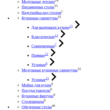
14
Модульные детские
33
Письменные столы
1
Надстройка над столом
25
Кухонные гарнитуры
13
Для маленьких кухонь
12
Классические
7
Современные
22
Прямые
0
Угловые
32
Модульные кухонные гарнитуры
21
Угловые
0
Мойки для кухни
0
Посудосушители
0
Кухонные фартуки
0
Столешницы
40
Обеденные столы