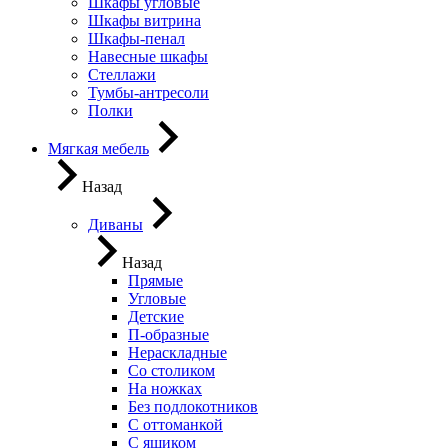
Шкафы угловые
Шкафы витрина
Шкафы-пенал
Навесные шкафы
Стеллажи
Тумбы-антресоли
Полки
Мягкая мебель
Назад
Диваны
Назад
Прямые
Угловые
Детские
П-образные
Нераскладные
Со столиком
На ножках
Без подлокотников
С оттоманкой
С ящиком