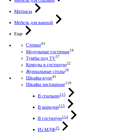
Мебель для спальни
Матрасы
Мебель для ванной
Еще
43
Стенки
19
Модульные гостиные
57
Тумбы под ТV
22
Комоды в гостиную
20
Журнальные столы
41
Шкафы-купе
119
Шкафы распашные
115
В спальню
115
В коридор
114
В гостиную
35
Из МДФ