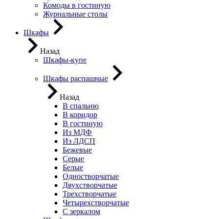
Комоды в гостиную
Журнальные столы
Шкафы
Назад
Шкафы-купе
Шкафы распашные
Назад
В спальню
В коридор
В гостиную
Из МДФ
Из ЛДСП
Бежевые
Серые
Белые
Одностворчатые
Двухстворчатые
Трехстворчатые
Четырехстворчатые
С зеркалом