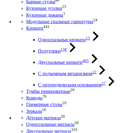
46
Барные стулья
25
Кухонные уголки
1
Кухонные диваны
24
Модульные спальные гарнитуры
441
Кровати
13
Односпальные кровати
138
Полуторки
405
Двуспальные кровати
12
С подъемным механизмом
27
С ортопедическим основанием
26
Тумбы прикроватные
76
Комоды
10
Гримерные столы
16
Зеркала
26
Детские матрасы
50
Односпальные матрасы
103
Двуспальные матрасы