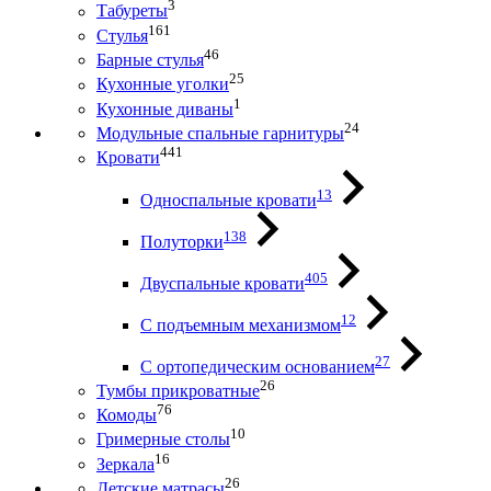
3
Табуреты
161
Стулья
46
Барные стулья
25
Кухонные уголки
1
Кухонные диваны
24
Модульные спальные гарнитуры
441
Кровати
13
Односпальные кровати
138
Полуторки
405
Двуспальные кровати
12
С подъемным механизмом
27
С ортопедическим основанием
26
Тумбы прикроватные
76
Комоды
10
Гримерные столы
16
Зеркала
26
Детские матрасы