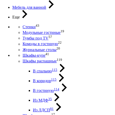
Мебель для ванной
Еще
43
Стенки
19
Модульные гостиные
57
Тумбы под ТV
22
Комоды в гостиную
20
Журнальные столы
41
Шкафы-купе
119
Шкафы распашные
115
В спальню
115
В коридор
114
В гостиную
35
Из МДФ
81
Из ЛДСП
17