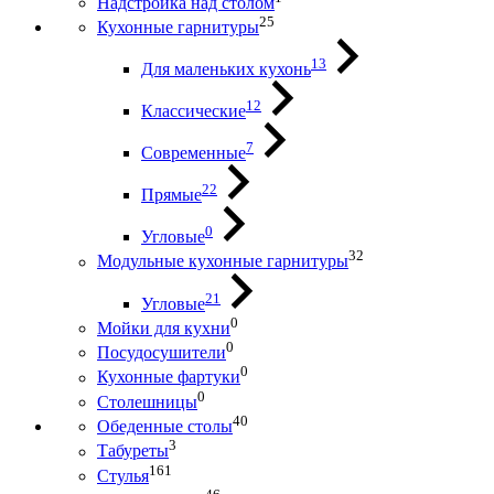
Надстройка над столом
25
Кухонные гарнитуры
13
Для маленьких кухонь
12
Классические
7
Современные
22
Прямые
0
Угловые
32
Модульные кухонные гарнитуры
21
Угловые
0
Мойки для кухни
0
Посудосушители
0
Кухонные фартуки
0
Столешницы
40
Обеденные столы
3
Табуреты
161
Стулья