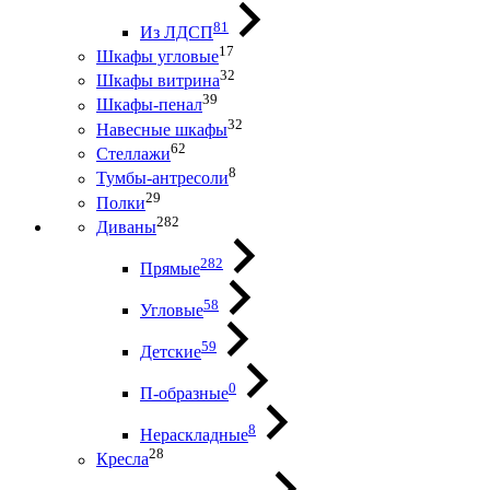
81
Из ЛДСП
17
Шкафы угловые
32
Шкафы витрина
39
Шкафы-пенал
32
Навесные шкафы
62
Стеллажи
8
Тумбы-антресоли
29
Полки
282
Диваны
282
Прямые
58
Угловые
59
Детские
0
П-образные
8
Нераскладные
28
Кресла