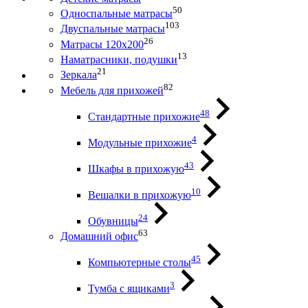
50
Односпальные матрасы
103
Двуспальные матрасы
26
Матрасы 120х200
13
Наматрасники, подушки
21
Зеркала
82
Мебель для прихожей
48
Стандартные прихожие
4
Модульные прихожие
43
Шкафы в прихожую
10
Вешалки в прихожую
24
Обувницы
63
Домашний офис
45
Компьютерные столы
3
Тумба с ящиками