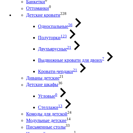
0
Банкетки
0
Оттоманки
228
Детские кровати
56
Односпальные
123
Полуторки
21
Двухъярусные
7
Выдвижные кровати для двоих
21
Кровати-чердаки
21
Диваны детские
36
Детские шкафы
0
Угловые
13
Стеллажи
24
Комоды для детской
14
Модульные детские
33
Письменные столы
1