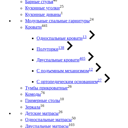
46
Барные стулья
25
Кухонные уголки
1
Кухонные диваны
24
Модульные спальные гарнитуры
441
Кровати
13
Односпальные кровати
138
Полуторки
405
Двуспальные кровати
12
С подъемным механизмом
27
С ортопедическим основанием
26
Тумбы прикроватные
76
Комоды
10
Гримерные столы
16
Зеркала
26
Детские матрасы
50
Односпальные матрасы
103
Двуспальные матрасы