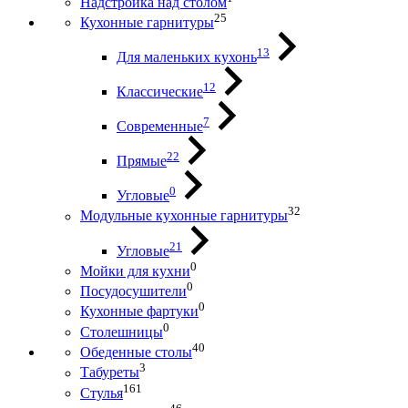
Надстройка над столом
25
Кухонные гарнитуры
13
Для маленьких кухонь
12
Классические
7
Современные
22
Прямые
0
Угловые
32
Модульные кухонные гарнитуры
21
Угловые
0
Мойки для кухни
0
Посудосушители
0
Кухонные фартуки
0
Столешницы
40
Обеденные столы
3
Табуреты
161
Стулья