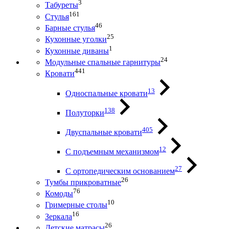
3
Табуреты
161
Стулья
46
Барные стулья
25
Кухонные уголки
1
Кухонные диваны
24
Модульные спальные гарнитуры
441
Кровати
13
Односпальные кровати
138
Полуторки
405
Двуспальные кровати
12
С подъемным механизмом
27
С ортопедическим основанием
26
Тумбы прикроватные
76
Комоды
10
Гримерные столы
16
Зеркала
26
Детские матрасы