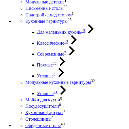
14
Модульные детские
33
Письменные столы
1
Надстройка над столом
25
Кухонные гарнитуры
13
Для маленьких кухонь
12
Классические
7
Современные
22
Прямые
0
Угловые
32
Модульные кухонные гарнитуры
21
Угловые
0
Мойки для кухни
0
Посудосушители
0
Кухонные фартуки
0
Столешницы
40
Обеденные столы