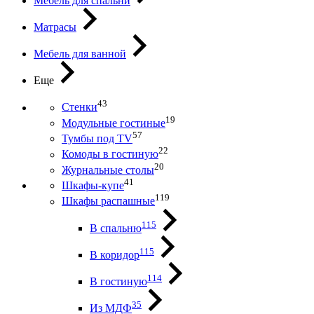
Мебель для спальни
Матрасы
Мебель для ванной
Еще
43
Стенки
19
Модульные гостиные
57
Тумбы под ТV
22
Комоды в гостиную
20
Журнальные столы
41
Шкафы-купе
119
Шкафы распашные
115
В спальню
115
В коридор
114
В гостиную
35
Из МДФ