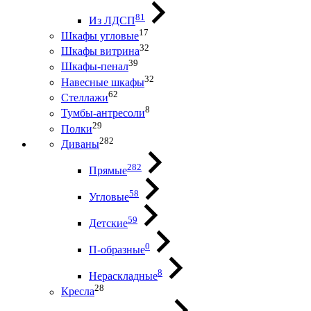
81
Из ЛДСП
17
Шкафы угловые
32
Шкафы витрина
39
Шкафы-пенал
32
Навесные шкафы
62
Стеллажи
8
Тумбы-антресоли
29
Полки
282
Диваны
282
Прямые
58
Угловые
59
Детские
0
П-образные
8
Нераскладные
28
Кресла