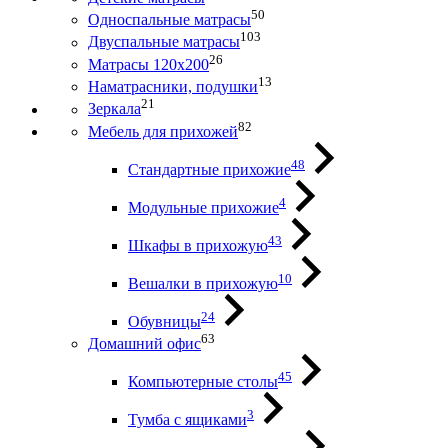
50
Односпальные матрасы
103
Двуспальные матрасы
26
Матрасы 120х200
13
Наматрасники, подушки
21
Зеркала
82
Мебель для прихожей
48
Стандартные прихожие
4
Модульные прихожие
43
Шкафы в прихожую
10
Вешалки в прихожую
24
Обувницы
63
Домашний офис
45
Компьютерные столы
3
Тумба с ящиками