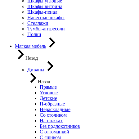
Шкафы угловые
Шкафы витрина
Шкафы-пенал
Навесные шкафы
Стеллажи
Тумбы-антресоли
Полки
Мягкая мебель
Назад
Диваны
Назад
Прямые
Угловые
Детские
П-образные
Нераскладные
Со столиком
На ножках
Без подлокотников
С оттоманкой
С ящиком