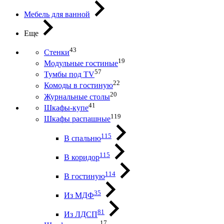
Мебель для ванной
Еще
43
Стенки
19
Модульные гостиные
57
Тумбы под ТV
22
Комоды в гостиную
20
Журнальные столы
41
Шкафы-купе
119
Шкафы распашные
115
В спальню
115
В коридор
114
В гостиную
35
Из МДФ
81
Из ЛДСП
17