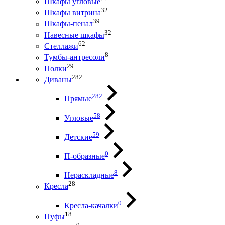
Шкафы угловые
32
Шкафы витрина
39
Шкафы-пенал
32
Навесные шкафы
62
Стеллажи
8
Тумбы-антресоли
29
Полки
282
Диваны
282
Прямые
58
Угловые
59
Детские
0
П-образные
8
Нераскладные
28
Кресла
0
Кресла-качалки
18
Пуфы