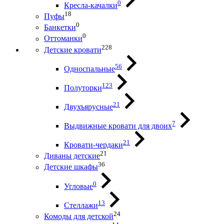
0
Кресла-качалки
18
Пуфы
0
Банкетки
0
Оттоманки
228
Детские кровати
56
Односпальные
123
Полуторки
21
Двухъярусные
7
Выдвижные кровати для двоих
21
Кровати-чердаки
21
Диваны детские
36
Детские шкафы
0
Угловые
13
Стеллажи
24
Комоды для детской