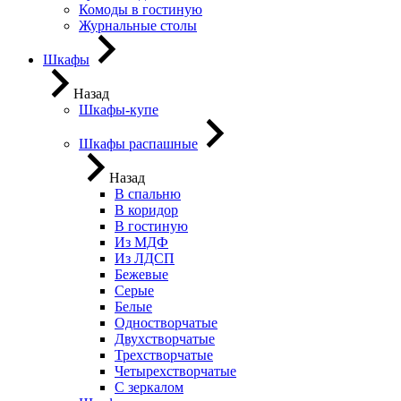
Комоды в гостиную
Журнальные столы
Шкафы
Назад
Шкафы-купе
Шкафы распашные
Назад
В спальню
В коридор
В гостиную
Из МДФ
Из ЛДСП
Бежевые
Серые
Белые
Одностворчатые
Двухстворчатые
Трехстворчатые
Четырехстворчатые
С зеркалом