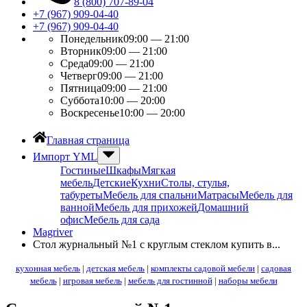
8 (800) 707-89-04
+7 (967) 909-04-40
+7 (967) 909-04-40
Понедельник
09:00 — 21:00
Вторник
09:00 — 21:00
Среда
09:00 — 21:00
Четверг
09:00 — 21:00
Пятница
09:00 — 21:00
Суббота
10:00 — 20:00
Воскресенье
10:00 — 20:00
Главная страница
Импорт YML
Гостиные
Шкафы
Мягкая
мебель
Детские
Кухни
Столы, стулья,
табуреты
Мебель для спальни
Матрасы
Мебель для
ванной
Мебель для прихожей
Домашний
офис
Мебель для сада
Magriver
Стол журнальный №1 с круглым стеклом купить в...
кухонная мебель
|
детская мебель
|
комплекты садовой мебели
|
садовая
мебель
|
игровая мебель
|
мебель для гостинной
|
наборы мебели