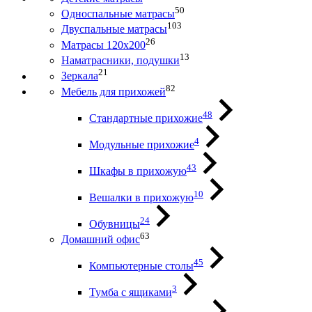
50
Односпальные матрасы
103
Двуспальные матрасы
26
Матрасы 120х200
13
Наматрасники, подушки
21
Зеркала
82
Мебель для прихожей
48
Стандартные прихожие
4
Модульные прихожие
43
Шкафы в прихожую
10
Вешалки в прихожую
24
Обувницы
63
Домашний офис
45
Компьютерные столы
3
Тумба с ящиками