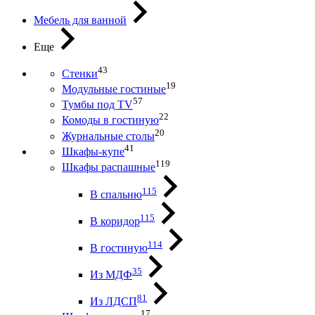
Мебель для ванной
Еще
43
Стенки
19
Модульные гостиные
57
Тумбы под ТV
22
Комоды в гостиную
20
Журнальные столы
41
Шкафы-купе
119
Шкафы распашные
115
В спальню
115
В коридор
114
В гостиную
35
Из МДФ
81
Из ЛДСП
17