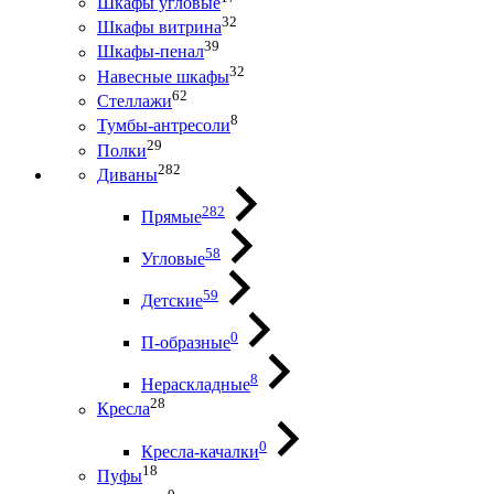
Шкафы угловые
32
Шкафы витрина
39
Шкафы-пенал
32
Навесные шкафы
62
Стеллажи
8
Тумбы-антресоли
29
Полки
282
Диваны
282
Прямые
58
Угловые
59
Детские
0
П-образные
8
Нераскладные
28
Кресла
0
Кресла-качалки
18
Пуфы