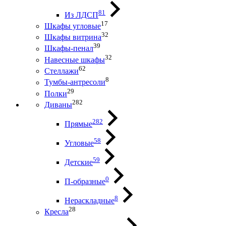
81
Из ЛДСП
17
Шкафы угловые
32
Шкафы витрина
39
Шкафы-пенал
32
Навесные шкафы
62
Стеллажи
8
Тумбы-антресоли
29
Полки
282
Диваны
282
Прямые
58
Угловые
59
Детские
0
П-образные
8
Нераскладные
28
Кресла