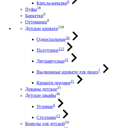
0
Кресла-качалки
18
Пуфы
0
Банкетки
0
Оттоманки
228
Детские кровати
56
Односпальные
123
Полуторки
21
Двухъярусные
7
Выдвижные кровати для двоих
21
Кровати-чердаки
21
Диваны детские
36
Детские шкафы
0
Угловые
13
Стеллажи
24
Комоды для детской