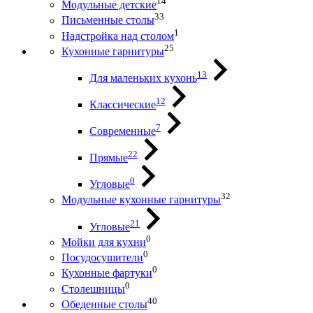
14
Модульные детские
33
Письменные столы
1
Надстройка над столом
25
Кухонные гарнитуры
13
Для маленьких кухонь
12
Классические
7
Современные
22
Прямые
0
Угловые
32
Модульные кухонные гарнитуры
21
Угловые
0
Мойки для кухни
0
Посудосушители
0
Кухонные фартуки
0
Столешницы
40
Обеденные столы