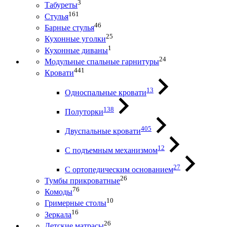
3
Табуреты
161
Стулья
46
Барные стулья
25
Кухонные уголки
1
Кухонные диваны
24
Модульные спальные гарнитуры
441
Кровати
13
Односпальные кровати
138
Полуторки
405
Двуспальные кровати
12
С подъемным механизмом
27
С ортопедическим основанием
26
Тумбы прикроватные
76
Комоды
10
Гримерные столы
16
Зеркала
26
Детские матрасы