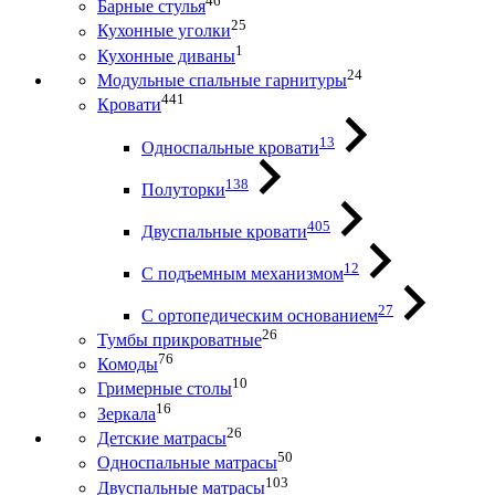
46
Барные стулья
25
Кухонные уголки
1
Кухонные диваны
24
Модульные спальные гарнитуры
441
Кровати
13
Односпальные кровати
138
Полуторки
405
Двуспальные кровати
12
С подъемным механизмом
27
С ортопедическим основанием
26
Тумбы прикроватные
76
Комоды
10
Гримерные столы
16
Зеркала
26
Детские матрасы
50
Односпальные матрасы
103
Двуспальные матрасы