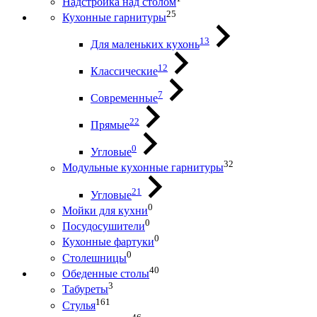
Надстройка над столом
25
Кухонные гарнитуры
13
Для маленьких кухонь
12
Классические
7
Современные
22
Прямые
0
Угловые
32
Модульные кухонные гарнитуры
21
Угловые
0
Мойки для кухни
0
Посудосушители
0
Кухонные фартуки
0
Столешницы
40
Обеденные столы
3
Табуреты
161
Стулья