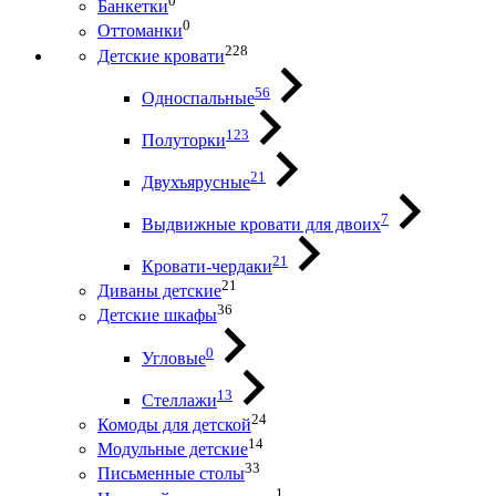
0
Банкетки
0
Оттоманки
228
Детские кровати
56
Односпальные
123
Полуторки
21
Двухъярусные
7
Выдвижные кровати для двоих
21
Кровати-чердаки
21
Диваны детские
36
Детские шкафы
0
Угловые
13
Стеллажи
24
Комоды для детской
14
Модульные детские
33
Письменные столы
1