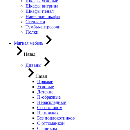
Шкафы угловые
Шкафы витрина
Шкафы-пенал
Навесные шкафы
Стеллажи
Тумбы-антресоли
Полки
Мягкая мебель
Назад
Диваны
Назад
Прямые
Угловые
Детские
П-образные
Нераскладные
Со столиком
На ножках
Без подлокотников
С оттоманкой
С ящиком