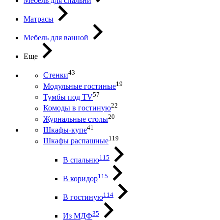
Мебель для спальни
Матрасы
Мебель для ванной
Еще
43
Стенки
19
Модульные гостиные
57
Тумбы под ТV
22
Комоды в гостиную
20
Журнальные столы
41
Шкафы-купе
119
Шкафы распашные
115
В спальню
115
В коридор
114
В гостиную
35
Из МДФ