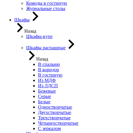
Комоды в гостиную
Журнальные столы
Шкафы
Назад
Шкафы-купе
Шкафы распашные
Назад
В спальню
В коридор
В гостиную
Из МДФ
Из ЛДСП
Бежевые
Серые
Белые
Одностворчатые
Двухстворчатые
Трехстворчатые
Четырехстворчатые
С зеркалом