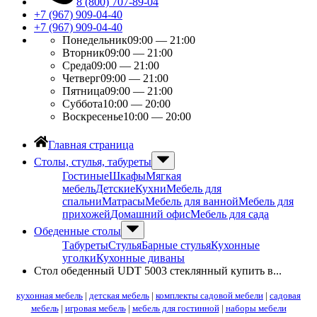
8 (800) 707-89-04
+7 (967) 909-04-40
+7 (967) 909-04-40
Понедельник
09:00 — 21:00
Вторник
09:00 — 21:00
Среда
09:00 — 21:00
Четверг
09:00 — 21:00
Пятница
09:00 — 21:00
Суббота
10:00 — 20:00
Воскресенье
10:00 — 20:00
Главная страница
Столы, стулья, табуреты
Гостиные
Шкафы
Мягкая
мебель
Детские
Кухни
Мебель для
спальни
Матрасы
Мебель для ванной
Мебель для
прихожей
Домашний офис
Мебель для сада
Обеденные столы
Табуреты
Стулья
Барные стулья
Кухонные
уголки
Кухонные диваны
Стол обеденный UDT 5003 стеклянный купить в...
кухонная мебель
|
детская мебель
|
комплекты садовой мебели
|
садовая
мебель
|
игровая мебель
|
мебель для гостинной
|
наборы мебели