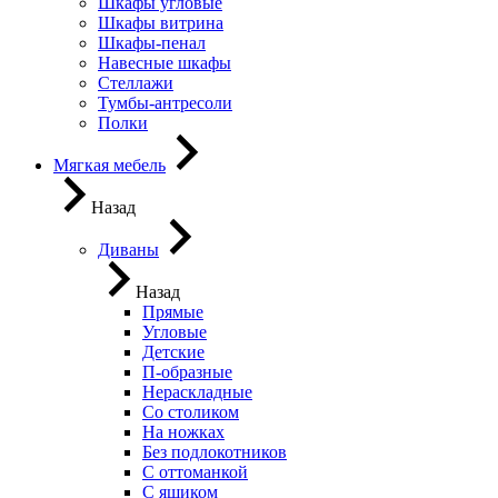
Шкафы угловые
Шкафы витрина
Шкафы-пенал
Навесные шкафы
Стеллажи
Тумбы-антресоли
Полки
Мягкая мебель
Назад
Диваны
Назад
Прямые
Угловые
Детские
П-образные
Нераскладные
Со столиком
На ножках
Без подлокотников
С оттоманкой
С ящиком