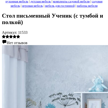
кухонная мебель
|
детская мебель
|
комплекты садовой мебели
|
садовая
мебель
|
игровая мебель
|
мебель для гостинной
|
наборы мебели
Стол письменный Ученик (с тумбой и
полкой)
Артикул:
11533
Нет отзывов