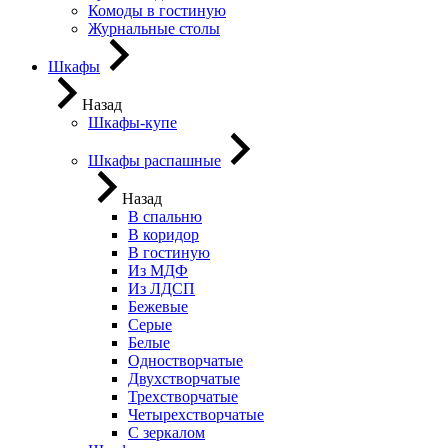
Комоды в гостиную
Журнальные столы
Шкафы
Назад
Шкафы-купе
Шкафы распашные
Назад
В спальню
В коридор
В гостиную
Из МДФ
Из ЛДСП
Бежевые
Серые
Белые
Одностворчатые
Двухстворчатые
Трехстворчатые
Четырехстворчатые
С зеркалом