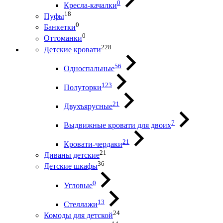
0
Кресла-качалки
18
Пуфы
0
Банкетки
0
Оттоманки
228
Детские кровати
56
Односпальные
123
Полуторки
21
Двухъярусные
7
Выдвижные кровати для двоих
21
Кровати-чердаки
21
Диваны детские
36
Детские шкафы
0
Угловые
13
Стеллажи
24
Комоды для детской