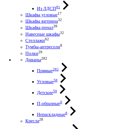
81
Из ЛДСП
17
Шкафы угловые
32
Шкафы витрина
39
Шкафы-пенал
32
Навесные шкафы
62
Стеллажи
8
Тумбы-антресоли
29
Полки
282
Диваны
282
Прямые
58
Угловые
59
Детские
0
П-образные
8
Нераскладные
28
Кресла