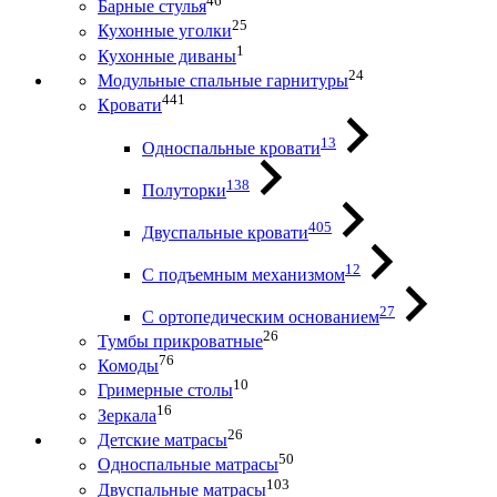
46
Барные стулья
25
Кухонные уголки
1
Кухонные диваны
24
Модульные спальные гарнитуры
441
Кровати
13
Односпальные кровати
138
Полуторки
405
Двуспальные кровати
12
С подъемным механизмом
27
С ортопедическим основанием
26
Тумбы прикроватные
76
Комоды
10
Гримерные столы
16
Зеркала
26
Детские матрасы
50
Односпальные матрасы
103
Двуспальные матрасы