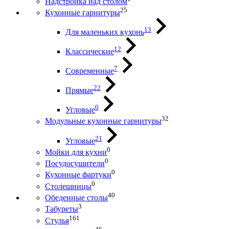
Надстройка над столом
25
Кухонные гарнитуры
13
Для маленьких кухонь
12
Классические
7
Современные
22
Прямые
0
Угловые
32
Модульные кухонные гарнитуры
21
Угловые
0
Мойки для кухни
0
Посудосушители
0
Кухонные фартуки
0
Столешницы
40
Обеденные столы
3
Табуреты
161
Стулья