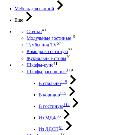
Мебель для ванной
Еще
43
Стенки
19
Модульные гостиные
57
Тумбы под ТV
22
Комоды в гостиную
20
Журнальные столы
41
Шкафы-купе
119
Шкафы распашные
115
В спальню
115
В коридор
114
В гостиную
35
Из МДФ
81
Из ЛДСП
17