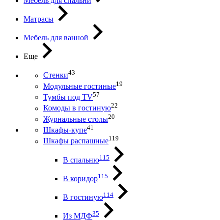
Мебель для спальни
Матрасы
Мебель для ванной
Еще
43
Стенки
19
Модульные гостиные
57
Тумбы под ТV
22
Комоды в гостиную
20
Журнальные столы
41
Шкафы-купе
119
Шкафы распашные
115
В спальню
115
В коридор
114
В гостиную
35
Из МДФ