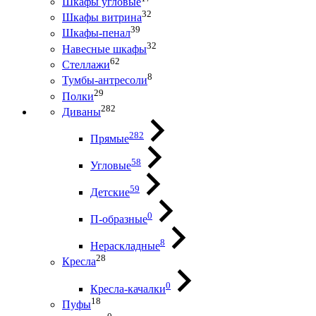
Шкафы угловые
32
Шкафы витрина
39
Шкафы-пенал
32
Навесные шкафы
62
Стеллажи
8
Тумбы-антресоли
29
Полки
282
Диваны
282
Прямые
58
Угловые
59
Детские
0
П-образные
8
Нераскладные
28
Кресла
0
Кресла-качалки
18
Пуфы