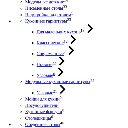
14
Модульные детские
33
Письменные столы
1
Надстройка над столом
25
Кухонные гарнитуры
13
Для маленьких кухонь
12
Классические
7
Современные
22
Прямые
0
Угловые
32
Модульные кухонные гарнитуры
21
Угловые
0
Мойки для кухни
0
Посудосушители
0
Кухонные фартуки
0
Столешницы
40
Обеденные столы