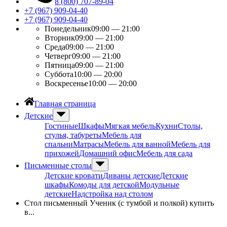
8 (800) 707-89-04
+7 (967) 909-04-40
+7 (967) 909-04-40
Понедельник
09:00 — 21:00
Вторник
09:00 — 21:00
Среда
09:00 — 21:00
Четверг
09:00 — 21:00
Пятница
09:00 — 21:00
Суббота
10:00 — 20:00
Воскресенье
10:00 — 20:00
Главная страница
Детские
Гостиные
Шкафы
Мягкая мебель
Кухни
Столы,
стулья, табуреты
Мебель для
спальни
Матрасы
Мебель для ванной
Мебель для
прихожей
Домашний офис
Мебель для сада
Письменные столы
Детские кровати
Диваны детские
Детские
шкафы
Комоды для детской
Модульные
детские
Надстройка над столом
Стол письменный Ученик (с тумбой и полкой) купить
в...