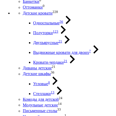
0
Банкетки
0
Оттоманки
228
Детские кровати
56
Односпальные
123
Полуторки
21
Двухъярусные
7
Выдвижные кровати для двоих
21
Кровати-чердаки
21
Диваны детские
36
Детские шкафы
0
Угловые
13
Стеллажи
24
Комоды для детской
14
Модульные детские
33
Письменные столы
1