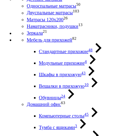
50
Односпальные матрасы
103
Двуспальные матрасы
26
Матрасы 120х200
13
Наматрасники, подушки
21
Зеркала
82
Мебель для прихожей
48
Стандартные прихожие
4
Модульные прихожие
43
Шкафы в прихожую
10
Вешалки в прихожую
24
Обувницы
63
Домашний офис
45
Компьютерные столы
3
Тумба с ящиками