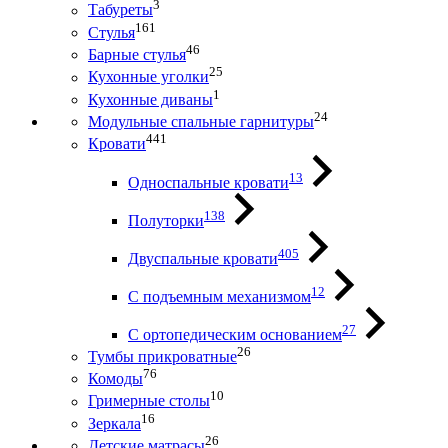
3
Табуреты
161
Стулья
46
Барные стулья
25
Кухонные уголки
1
Кухонные диваны
24
Модульные спальные гарнитуры
441
Кровати
13
Односпальные кровати
138
Полуторки
405
Двуспальные кровати
12
С подъемным механизмом
27
С ортопедическим основанием
26
Тумбы прикроватные
76
Комоды
10
Гримерные столы
16
Зеркала
26
Детские матрасы