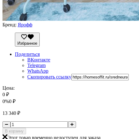
Бренд:
Ярофф
Избранное
Поделиться
ВКонтакте
Telegram
WhatsApp
Скопировать ссылку
Цена:
0
₽
0%
0
₽
13 340
₽
В корзину
Этот товар временно недоступен для заказа