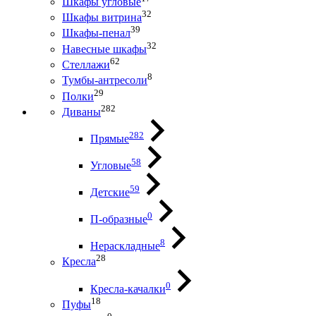
Шкафы угловые
32
Шкафы витрина
39
Шкафы-пенал
32
Навесные шкафы
62
Стеллажи
8
Тумбы-антресоли
29
Полки
282
Диваны
282
Прямые
58
Угловые
59
Детские
0
П-образные
8
Нераскладные
28
Кресла
0
Кресла-качалки
18
Пуфы