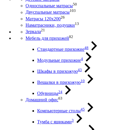
50
Односпальные матрасы
103
Двуспальные матрасы
26
Матрасы 120х200
13
Наматрасники, подушки
21
Зеркала
82
Мебель для прихожей
48
Стандартные прихожие
4
Модульные прихожие
43
Шкафы в прихожую
10
Вешалки в прихожую
24
Обувницы
63
Домашний офис
45
Компьютерные столы
3
Тумба с ящиками