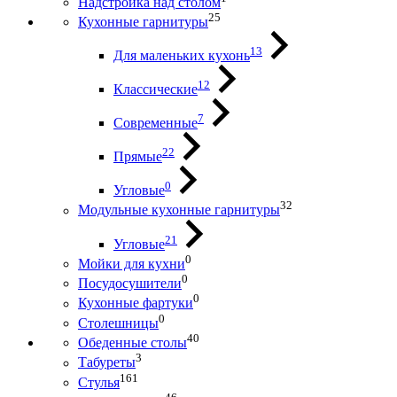
Надстройка над столом
25
Кухонные гарнитуры
13
Для маленьких кухонь
12
Классические
7
Современные
22
Прямые
0
Угловые
32
Модульные кухонные гарнитуры
21
Угловые
0
Мойки для кухни
0
Посудосушители
0
Кухонные фартуки
0
Столешницы
40
Обеденные столы
3
Табуреты
161
Стулья