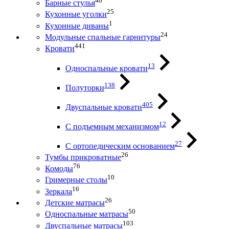
46
Барные стулья
25
Кухонные уголки
1
Кухонные диваны
24
Модульные спальные гарнитуры
441
Кровати
13
Односпальные кровати
138
Полуторки
405
Двуспальные кровати
12
С подъемным механизмом
27
С ортопедическим основанием
26
Тумбы прикроватные
76
Комоды
10
Гримерные столы
16
Зеркала
26
Детские матрасы
50
Односпальные матрасы
103
Двуспальные матрасы