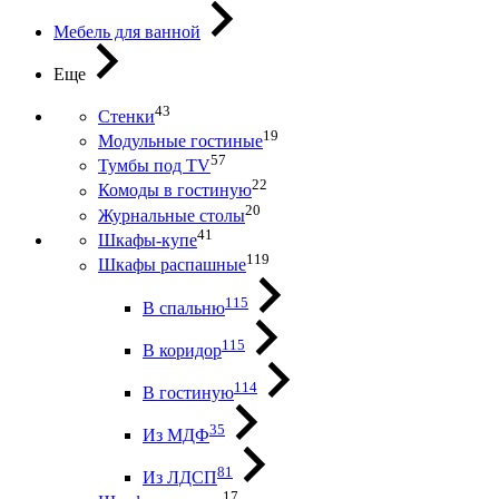
Мебель для ванной
Еще
43
Стенки
19
Модульные гостиные
57
Тумбы под ТV
22
Комоды в гостиную
20
Журнальные столы
41
Шкафы-купе
119
Шкафы распашные
115
В спальню
115
В коридор
114
В гостиную
35
Из МДФ
81
Из ЛДСП
17