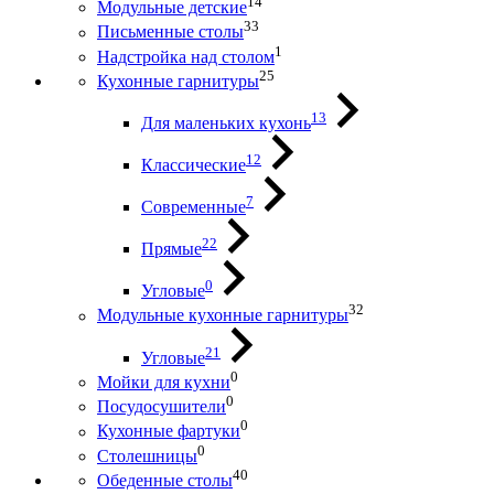
14
Модульные детские
33
Письменные столы
1
Надстройка над столом
25
Кухонные гарнитуры
13
Для маленьких кухонь
12
Классические
7
Современные
22
Прямые
0
Угловые
32
Модульные кухонные гарнитуры
21
Угловые
0
Мойки для кухни
0
Посудосушители
0
Кухонные фартуки
0
Столешницы
40
Обеденные столы