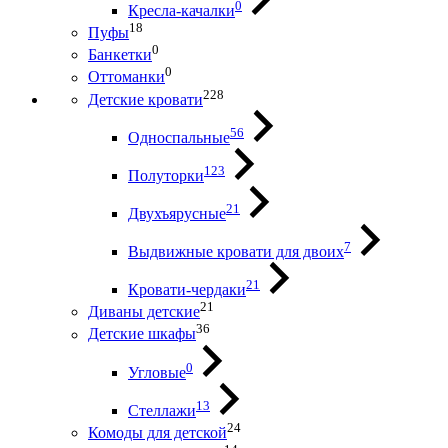
0
Кресла-качалки
18
Пуфы
0
Банкетки
0
Оттоманки
228
Детские кровати
56
Односпальные
123
Полуторки
21
Двухъярусные
7
Выдвижные кровати для двоих
21
Кровати-чердаки
21
Диваны детские
36
Детские шкафы
0
Угловые
13
Стеллажи
24
Комоды для детской