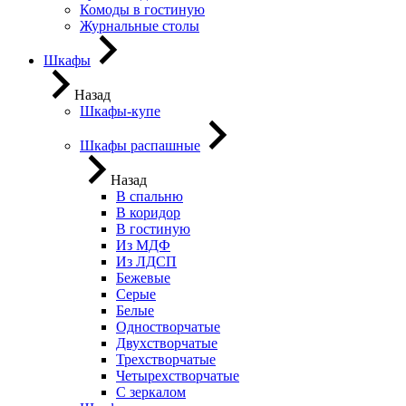
Комоды в гостиную
Журнальные столы
Шкафы
Назад
Шкафы-купе
Шкафы распашные
Назад
В спальню
В коридор
В гостиную
Из МДФ
Из ЛДСП
Бежевые
Серые
Белые
Одностворчатые
Двухстворчатые
Трехстворчатые
Четырехстворчатые
С зеркалом