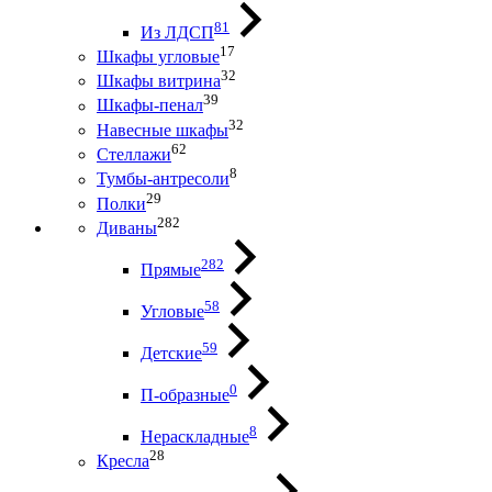
81
Из ЛДСП
17
Шкафы угловые
32
Шкафы витрина
39
Шкафы-пенал
32
Навесные шкафы
62
Стеллажи
8
Тумбы-антресоли
29
Полки
282
Диваны
282
Прямые
58
Угловые
59
Детские
0
П-образные
8
Нераскладные
28
Кресла