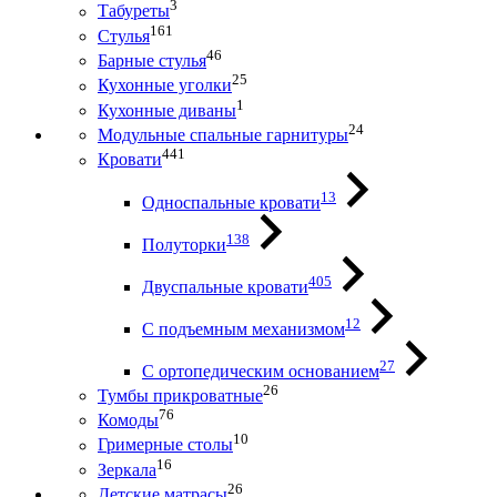
3
Табуреты
161
Стулья
46
Барные стулья
25
Кухонные уголки
1
Кухонные диваны
24
Модульные спальные гарнитуры
441
Кровати
13
Односпальные кровати
138
Полуторки
405
Двуспальные кровати
12
С подъемным механизмом
27
С ортопедическим основанием
26
Тумбы прикроватные
76
Комоды
10
Гримерные столы
16
Зеркала
26
Детские матрасы