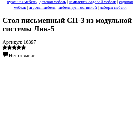
кухонная мебель
|
детская мебель
|
комплекты садовой мебели
|
садовая
мебель
|
игровая мебель
|
мебель для гостинной
|
наборы мебели
Стол письменный СП-3 из модульной
системы Лик-5
Артикул:
16397
Нет отзывов