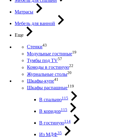
Мебель для спальни
Матрасы
Мебель для ванной
Еще
43
Стенки
19
Модульные гостиные
57
Тумбы под ТV
22
Комоды в гостиную
20
Журнальные столы
41
Шкафы-купе
119
Шкафы распашные
115
В спальню
115
В коридор
114
В гостиную
35
Из МДФ