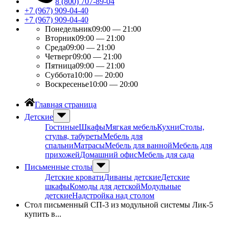
8 (800) 707-89-04
+7 (967) 909-04-40
+7 (967) 909-04-40
Понедельник
09:00 — 21:00
Вторник
09:00 — 21:00
Среда
09:00 — 21:00
Четверг
09:00 — 21:00
Пятница
09:00 — 21:00
Суббота
10:00 — 20:00
Воскресенье
10:00 — 20:00
Главная страница
Детские
Гостиные
Шкафы
Мягкая мебель
Кухни
Столы,
стулья, табуреты
Мебель для
спальни
Матрасы
Мебель для ванной
Мебель для
прихожей
Домашний офис
Мебель для сада
Письменные столы
Детские кровати
Диваны детские
Детские
шкафы
Комоды для детской
Модульные
детские
Надстройка над столом
Стол письменный СП-3 из модульной системы Лик-5
купить в...