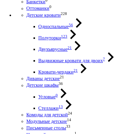
0
Банкетки
0
Оттоманки
228
Детские кровати
56
Односпальные
123
Полуторки
21
Двухъярусные
7
Выдвижные кровати для двоих
21
Кровати-чердаки
21
Диваны детские
36
Детские шкафы
0
Угловые
13
Стеллажи
24
Комоды для детской
14
Модульные детские
33
Письменные столы
1