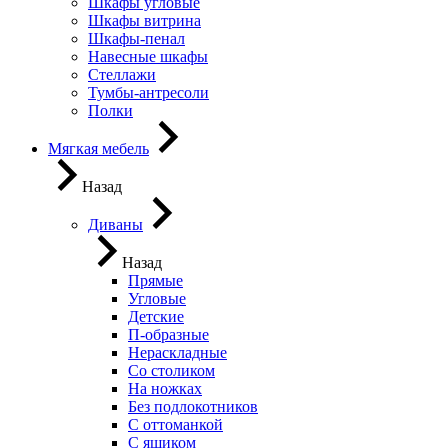
Шкафы угловые
Шкафы витрина
Шкафы-пенал
Навесные шкафы
Стеллажи
Тумбы-антресоли
Полки
Мягкая мебель
Назад
Диваны
Назад
Прямые
Угловые
Детские
П-образные
Нераскладные
Со столиком
На ножках
Без подлокотников
С оттоманкой
С ящиком