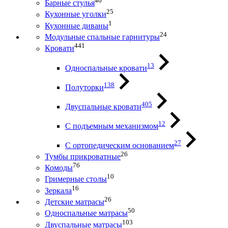
46
Барные стулья
25
Кухонные уголки
1
Кухонные диваны
24
Модульные спальные гарнитуры
441
Кровати
13
Односпальные кровати
138
Полуторки
405
Двуспальные кровати
12
С подъемным механизмом
27
С ортопедическим основанием
26
Тумбы прикроватные
76
Комоды
10
Гримерные столы
16
Зеркала
26
Детские матрасы
50
Односпальные матрасы
103
Двуспальные матрасы