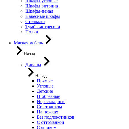
Шкафы угловые
Шкафы витрина
Шкафы-пенал
Навесные шкафы
Стеллажи
Тумбы-антресоли
Полки
Мягкая мебель
Назад
Диваны
Назад
Прямые
Угловые
Детские
П-образные
Нераскладные
Со столиком
На ножках
Без подлокотников
С оттоманкой
С ящиком