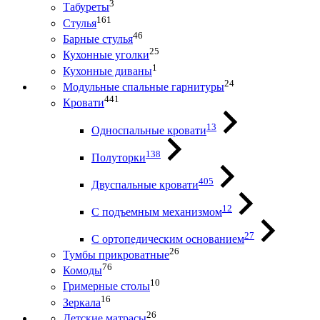
3
Табуреты
161
Стулья
46
Барные стулья
25
Кухонные уголки
1
Кухонные диваны
24
Модульные спальные гарнитуры
441
Кровати
13
Односпальные кровати
138
Полуторки
405
Двуспальные кровати
12
С подъемным механизмом
27
С ортопедическим основанием
26
Тумбы прикроватные
76
Комоды
10
Гримерные столы
16
Зеркала
26
Детские матрасы