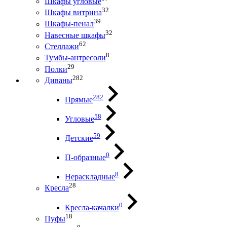
Шкафы угловые
32
Шкафы витрина
39
Шкафы-пенал
32
Навесные шкафы
62
Стеллажи
8
Тумбы-антресоли
29
Полки
282
Диваны
282
Прямые
58
Угловые
59
Детские
0
П-образные
8
Нераскладные
28
Кресла
0
Кресла-качалки
18
Пуфы