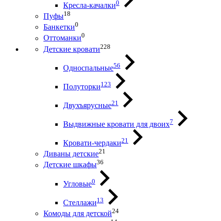
0
Кресла-качалки
18
Пуфы
0
Банкетки
0
Оттоманки
228
Детские кровати
56
Односпальные
123
Полуторки
21
Двухъярусные
7
Выдвижные кровати для двоих
21
Кровати-чердаки
21
Диваны детские
36
Детские шкафы
0
Угловые
13
Стеллажи
24
Комоды для детской