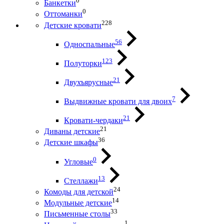
0
Банкетки
0
Оттоманки
228
Детские кровати
56
Односпальные
123
Полуторки
21
Двухъярусные
7
Выдвижные кровати для двоих
21
Кровати-чердаки
21
Диваны детские
36
Детские шкафы
0
Угловые
13
Стеллажи
24
Комоды для детской
14
Модульные детские
33
Письменные столы
1