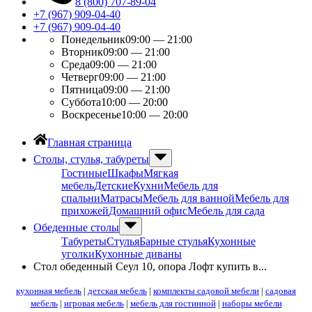
8 (800) 707-89-04
+7 (967) 909-04-40
+7 (967) 909-04-40
Понедельник
09:00 — 21:00
Вторник
09:00 — 21:00
Среда
09:00 — 21:00
Четверг
09:00 — 21:00
Пятница
09:00 — 21:00
Суббота
10:00 — 20:00
Воскресенье
10:00 — 20:00
Главная страница
Столы, стулья, табуреты
Гостиные
Шкафы
Мягкая
мебель
Детские
Кухни
Мебель для
спальни
Матрасы
Мебель для ванной
Мебель для
прихожей
Домашний офис
Мебель для сада
Обеденные столы
Табуреты
Стулья
Барные стулья
Кухонные
уголки
Кухонные диваны
Стол обеденный Сеул 10, опора Лофт купить в...
кухонная мебель
|
детская мебель
|
комплекты садовой мебели
|
садовая
мебель
|
игровая мебель
|
мебель для гостинной
|
наборы мебели