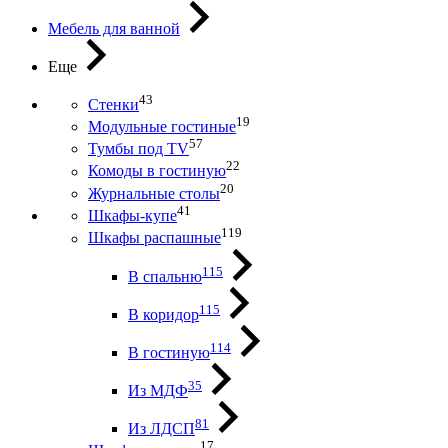
Мебель для ванной
Еще
43
Стенки
19
Модульные гостиные
57
Тумбы под ТV
22
Комоды в гостиную
20
Журнальные столы
41
Шкафы-купе
119
Шкафы распашные
115
В спальню
115
В коридор
114
В гостиную
35
Из МДФ
81
Из ЛДСП
17