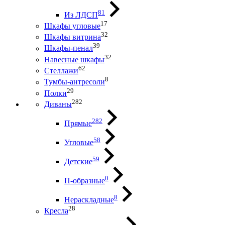
81
Из ЛДСП
17
Шкафы угловые
32
Шкафы витрина
39
Шкафы-пенал
32
Навесные шкафы
62
Стеллажи
8
Тумбы-антресоли
29
Полки
282
Диваны
282
Прямые
58
Угловые
59
Детские
0
П-образные
8
Нераскладные
28
Кресла