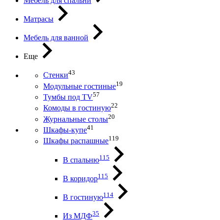
Мебель для спальни
Матрасы
Мебель для ванной
Еще
43
Стенки
19
Модульные гостиные
57
Тумбы под ТV
22
Комоды в гостиную
20
Журнальные столы
41
Шкафы-купе
119
Шкафы распашные
115
В спальню
115
В коридор
114
В гостиную
35
Из МДФ