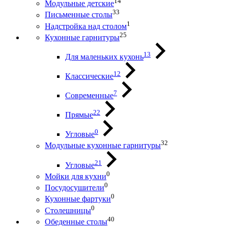
14
Модульные детские
33
Письменные столы
1
Надстройка над столом
25
Кухонные гарнитуры
13
Для маленьких кухонь
12
Классические
7
Современные
22
Прямые
0
Угловые
32
Модульные кухонные гарнитуры
21
Угловые
0
Мойки для кухни
0
Посудосушители
0
Кухонные фартуки
0
Столешницы
40
Обеденные столы