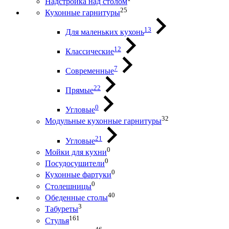
Надстройка над столом
25
Кухонные гарнитуры
13
Для маленьких кухонь
12
Классические
7
Современные
22
Прямые
0
Угловые
32
Модульные кухонные гарнитуры
21
Угловые
0
Мойки для кухни
0
Посудосушители
0
Кухонные фартуки
0
Столешницы
40
Обеденные столы
3
Табуреты
161
Стулья