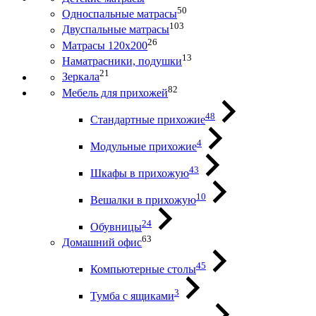
50
Односпальные матрасы
103
Двуспальные матрасы
26
Матрасы 120х200
13
Наматрасники, подушки
21
Зеркала
82
Мебель для прихожей
48
Стандартные прихожие
4
Модульные прихожие
43
Шкафы в прихожую
10
Вешалки в прихожую
24
Обувницы
63
Домашний офис
45
Компьютерные столы
3
Тумба с ящиками