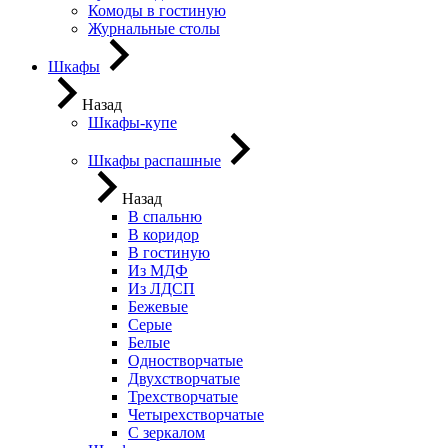
Комоды в гостиную
Журнальные столы
Шкафы
Назад
Шкафы-купе
Шкафы распашные
Назад
В спальню
В коридор
В гостиную
Из МДФ
Из ЛДСП
Бежевые
Серые
Белые
Одностворчатые
Двухстворчатые
Трехстворчатые
Четырехстворчатые
С зеркалом