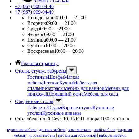
8 (800) 707-89-04
+7 (967) 909-04-40
+7 (967) 909-04-40
Понедельник
09:00 — 21:00
Вторник
09:00 — 21:00
Среда
09:00 — 21:00
Четверг
09:00 — 21:00
Пятница
09:00 — 21:00
Суббота
10:00 — 20:00
Воскресенье
10:00 — 20:00
Главная страница
Столы, стулья, табуреты
Гостиные
Шкафы
Мягкая
мебель
Детские
Кухни
Мебель для
спальни
Матрасы
Мебель для ванной
Мебель для
прихожей
Домашний офис
Мебель для сада
Обеденные столы
Табуреты
Стулья
Барные стулья
Кухонные
уголки
Кухонные диваны
Стол обеденный Сеул 10, ЛДСП, опора D60 купить в...
кухонная мебель
|
детская мебель
|
комплекты садовой мебели
|
садовая
мебель
|
игровая мебель
|
мебель для гостинной
|
наборы мебели