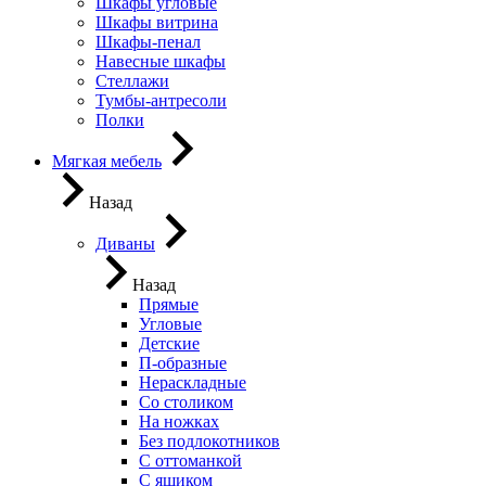
Шкафы угловые
Шкафы витрина
Шкафы-пенал
Навесные шкафы
Стеллажи
Тумбы-антресоли
Полки
Мягкая мебель
Назад
Диваны
Назад
Прямые
Угловые
Детские
П-образные
Нераскладные
Со столиком
На ножках
Без подлокотников
С оттоманкой
С ящиком