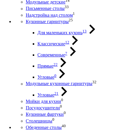
14
Модульные детские
33
Письменные столы
1
Надстройка над столом
25
Кухонные гарнитуры
13
Для маленьких кухонь
12
Классические
7
Современные
22
Прямые
0
Угловые
32
Модульные кухонные гарнитуры
21
Угловые
0
Мойки для кухни
0
Посудосушители
0
Кухонные фартуки
0
Столешницы
40
Обеденные столы