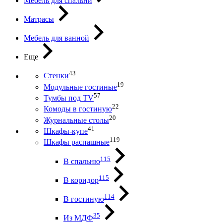
Мебель для спальни
Матрасы
Мебель для ванной
Еще
43
Стенки
19
Модульные гостиные
57
Тумбы под ТV
22
Комоды в гостиную
20
Журнальные столы
41
Шкафы-купе
119
Шкафы распашные
115
В спальню
115
В коридор
114
В гостиную
35
Из МДФ