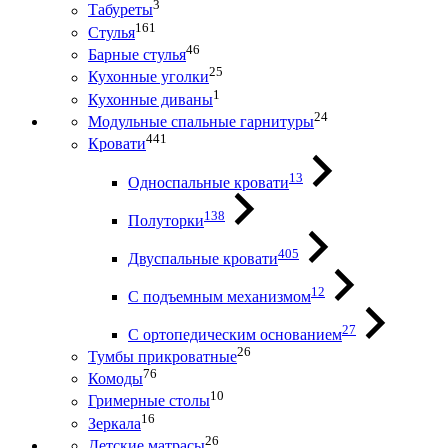
3
Табуреты
161
Стулья
46
Барные стулья
25
Кухонные уголки
1
Кухонные диваны
24
Модульные спальные гарнитуры
441
Кровати
13
Односпальные кровати
138
Полуторки
405
Двуспальные кровати
12
С подъемным механизмом
27
С ортопедическим основанием
26
Тумбы прикроватные
76
Комоды
10
Гримерные столы
16
Зеркала
26
Детские матрасы