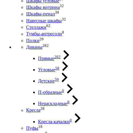
Шкафы угловые
32
Шкафы витрина
39
Шкафы-пенал
32
Навесные шкафы
62
Стеллажи
8
Тумбы-антресоли
29
Полки
282
Диваны
282
Прямые
58
Угловые
59
Детские
0
П-образные
8
Нераскладные
28
Кресла
0
Кресла-качалки
18
Пуфы