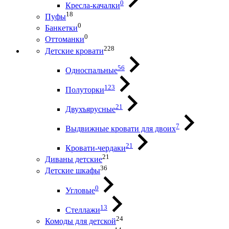
0
Кресла-качалки
18
Пуфы
0
Банкетки
0
Оттоманки
228
Детские кровати
56
Односпальные
123
Полуторки
21
Двухъярусные
7
Выдвижные кровати для двоих
21
Кровати-чердаки
21
Диваны детские
36
Детские шкафы
0
Угловые
13
Стеллажи
24
Комоды для детской