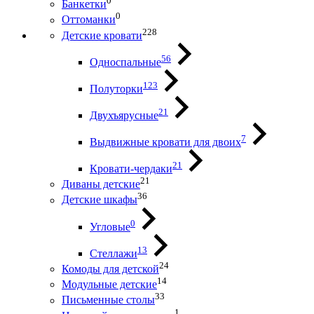
0
Банкетки
0
Оттоманки
228
Детские кровати
56
Односпальные
123
Полуторки
21
Двухъярусные
7
Выдвижные кровати для двоих
21
Кровати-чердаки
21
Диваны детские
36
Детские шкафы
0
Угловые
13
Стеллажи
24
Комоды для детской
14
Модульные детские
33
Письменные столы
1