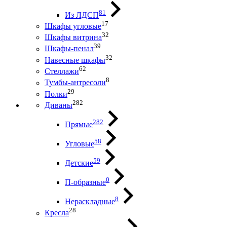
81
Из ЛДСП
17
Шкафы угловые
32
Шкафы витрина
39
Шкафы-пенал
32
Навесные шкафы
62
Стеллажи
8
Тумбы-антресоли
29
Полки
282
Диваны
282
Прямые
58
Угловые
59
Детские
0
П-образные
8
Нераскладные
28
Кресла