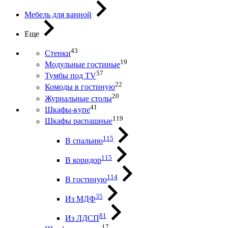
Мебель для ванной
Еще
43
Стенки
19
Модульные гостиные
57
Тумбы под ТV
22
Комоды в гостиную
20
Журнальные столы
41
Шкафы-купе
119
Шкафы распашные
115
В спальню
115
В коридор
114
В гостиную
35
Из МДФ
81
Из ЛДСП
17