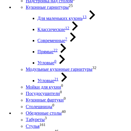
Надстройка над столом
25
Кухонные гарнитуры
13
Для маленьких кухонь
12
Классические
7
Современные
22
Прямые
0
Угловые
32
Модульные кухонные гарнитуры
21
Угловые
0
Мойки для кухни
0
Посудосушители
0
Кухонные фартуки
0
Столешницы
40
Обеденные столы
3
Табуреты
161
Стулья