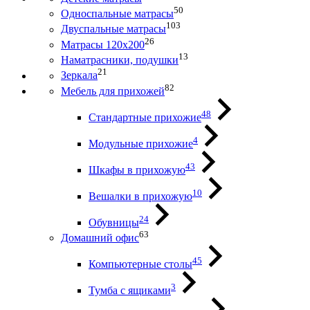
50
Односпальные матрасы
103
Двуспальные матрасы
26
Матрасы 120х200
13
Наматрасники, подушки
21
Зеркала
82
Мебель для прихожей
48
Стандартные прихожие
4
Модульные прихожие
43
Шкафы в прихожую
10
Вешалки в прихожую
24
Обувницы
63
Домашний офис
45
Компьютерные столы
3
Тумба с ящиками