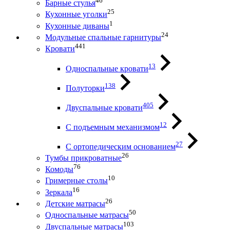
46
Барные стулья
25
Кухонные уголки
1
Кухонные диваны
24
Модульные спальные гарнитуры
441
Кровати
13
Односпальные кровати
138
Полуторки
405
Двуспальные кровати
12
С подъемным механизмом
27
С ортопедическим основанием
26
Тумбы прикроватные
76
Комоды
10
Гримерные столы
16
Зеркала
26
Детские матрасы
50
Односпальные матрасы
103
Двуспальные матрасы