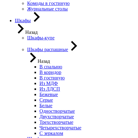
Комоды в гостиную
Журнальные столы
Шкафы
Назад
Шкафы-купе
Шкафы распашные
Назад
В спальню
В коридор
В гостиную
Из МДФ
Из ЛДСП
Бежевые
Серые
Белые
Одностворчатые
Двухстворчатые
Трехстворчатые
Четырехстворчатые
С зеркалом