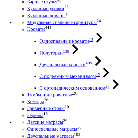
46
Барные стулья
25
Кухонные уголки
1
Кухонные диваны
24
Модульные спальные гарнитуры
441
Кровати
13
Односпальные кровати
138
Полуторки
405
Двуспальные кровати
12
С подъемным механизмом
27
С ортопедическим основанием
26
Тумбы прикроватные
76
Комоды
10
Гримерные столы
16
Зеркала
26
Детские матрасы
50
Односпальные матрасы
103
Двуспальные матрасы