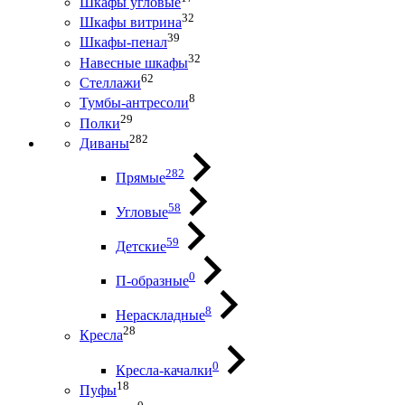
Шкафы угловые
32
Шкафы витрина
39
Шкафы-пенал
32
Навесные шкафы
62
Стеллажи
8
Тумбы-антресоли
29
Полки
282
Диваны
282
Прямые
58
Угловые
59
Детские
0
П-образные
8
Нераскладные
28
Кресла
0
Кресла-качалки
18
Пуфы