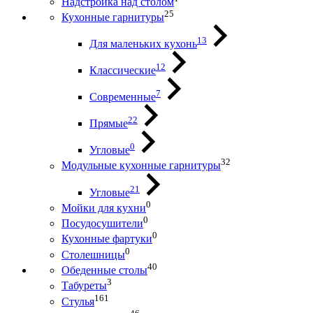
Надстройка над столом
25
Кухонные гарнитуры
13
Для маленьких кухонь
12
Классические
7
Современные
22
Прямые
0
Угловые
32
Модульные кухонные гарнитуры
21
Угловые
0
Мойки для кухни
0
Посудосушители
0
Кухонные фартуки
0
Столешницы
40
Обеденные столы
3
Табуреты
161
Стулья