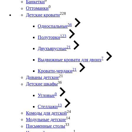
0
Банкетки
0
Оттоманки
228
Детские кровати
56
Односпальные
123
Полуторки
21
Двухъярусные
7
Выдвижные кровати для двоих
21
Кровати-чердаки
21
Диваны детские
36
Детские шкафы
0
Угловые
13
Стеллажи
24
Комоды для детской
14
Модульные детские
33
Письменные столы
1