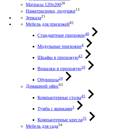
26
Матрасы 120х200
13
Наматрасники, подушки
21
Зеркала
82
Мебель для прихожей
48
Стандартные прихожие
4
Модульные прихожие
43
Шкафы в прихожую
10
Вешалки в прихожую
24
Обувницы
63
Домашний офис
45
Компьютерные столы
3
Тумба с ящиками
35
Компьютерные кресла
54
Мебель для сада