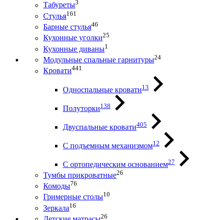
3
Табуреты
161
Стулья
46
Барные стулья
25
Кухонные уголки
1
Кухонные диваны
24
Модульные спальные гарнитуры
441
Кровати
13
Односпальные кровати
138
Полуторки
405
Двуспальные кровати
12
С подъемным механизмом
27
С ортопедическим основанием
26
Тумбы прикроватные
76
Комоды
10
Гримерные столы
16
Зеркала
26
Детские матрасы