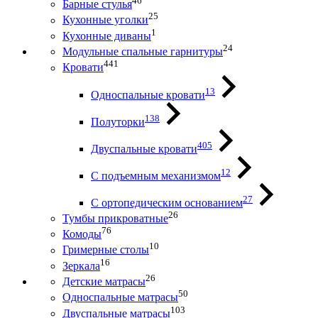
46
Барные стулья
25
Кухонные уголки
1
Кухонные диваны
24
Модульные спальные гарнитуры
441
Кровати
13
Односпальные кровати
138
Полуторки
405
Двуспальные кровати
12
С подъемным механизмом
27
С ортопедическим основанием
26
Тумбы прикроватные
76
Комоды
10
Гримерные столы
16
Зеркала
26
Детские матрасы
50
Односпальные матрасы
103
Двуспальные матрасы