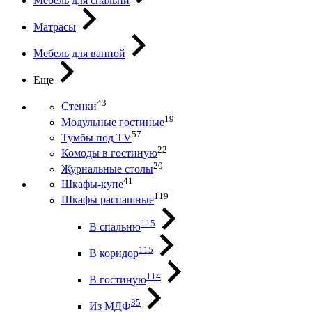
Мебель для спальни
Матрасы
Мебель для ванной
Еще
43
Стенки
19
Модульные гостиные
57
Тумбы под ТV
22
Комоды в гостиную
20
Журнальные столы
41
Шкафы-купе
119
Шкафы распашные
115
В спальню
115
В коридор
114
В гостиную
35
Из МДФ