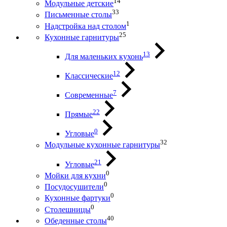
14
Модульные детские
33
Письменные столы
1
Надстройка над столом
25
Кухонные гарнитуры
13
Для маленьких кухонь
12
Классические
7
Современные
22
Прямые
0
Угловые
32
Модульные кухонные гарнитуры
21
Угловые
0
Мойки для кухни
0
Посудосушители
0
Кухонные фартуки
0
Столешницы
40
Обеденные столы