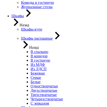
Комоды в гостиную
Журнальные столы
Шкафы
Назад
Шкафы-купе
Шкафы распашные
Назад
В спальню
В коридор
В гостиную
Из МДФ
Из ЛДСП
Бежевые
Серые
Белые
Одностворчатые
Двухстворчатые
Трехстворчатые
Четырехстворчатые
С зеркалом