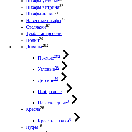
Шкафы угловые
32
Шкафы витрина
39
Шкафы-пенал
32
Навесные шкафы
62
Стеллажи
8
Тумбы-антресоли
29
Полки
282
Диваны
282
Прямые
58
Угловые
59
Детские
0
П-образные
8
Нераскладные
28
Кресла
0
Кресла-качалки
18
Пуфы