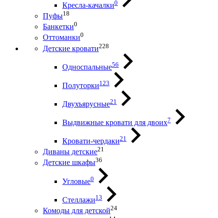
0
Кресла-качалки
18
Пуфы
0
Банкетки
0
Оттоманки
228
Детские кровати
56
Односпальные
123
Полуторки
21
Двухъярусные
7
Выдвижные кровати для двоих
21
Кровати-чердаки
21
Диваны детские
36
Детские шкафы
0
Угловые
13
Стеллажи
24
Комоды для детской