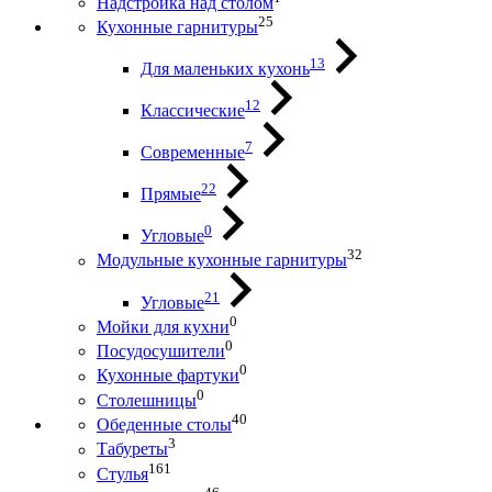
Надстройка над столом
25
Кухонные гарнитуры
13
Для маленьких кухонь
12
Классические
7
Современные
22
Прямые
0
Угловые
32
Модульные кухонные гарнитуры
21
Угловые
0
Мойки для кухни
0
Посудосушители
0
Кухонные фартуки
0
Столешницы
40
Обеденные столы
3
Табуреты
161
Стулья