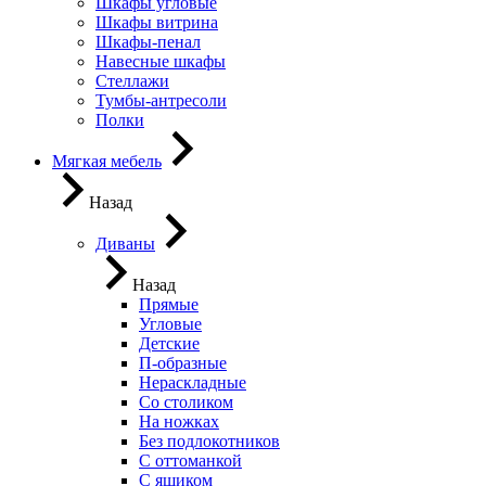
Шкафы угловые
Шкафы витрина
Шкафы-пенал
Навесные шкафы
Стеллажи
Тумбы-антресоли
Полки
Мягкая мебель
Назад
Диваны
Назад
Прямые
Угловые
Детские
П-образные
Нераскладные
Со столиком
На ножках
Без подлокотников
С оттоманкой
С ящиком