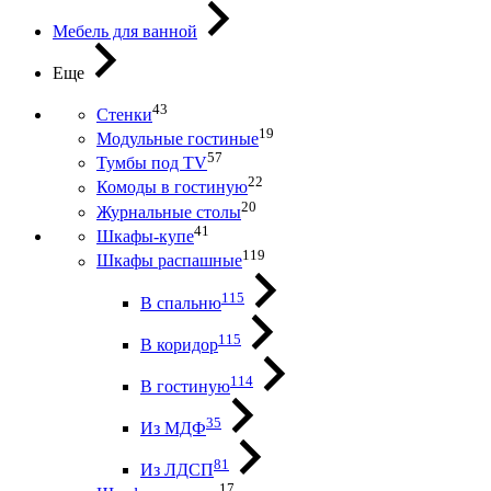
Мебель для ванной
Еще
43
Стенки
19
Модульные гостиные
57
Тумбы под ТV
22
Комоды в гостиную
20
Журнальные столы
41
Шкафы-купе
119
Шкафы распашные
115
В спальню
115
В коридор
114
В гостиную
35
Из МДФ
81
Из ЛДСП
17