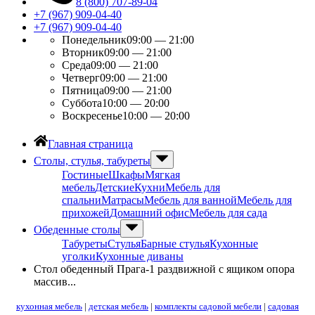
8 (800) 707-89-04
+7 (967) 909-04-40
+7 (967) 909-04-40
Понедельник
09:00 — 21:00
Вторник
09:00 — 21:00
Среда
09:00 — 21:00
Четверг
09:00 — 21:00
Пятница
09:00 — 21:00
Суббота
10:00 — 20:00
Воскресенье
10:00 — 20:00
Главная страница
Столы, стулья, табуреты
Гостиные
Шкафы
Мягкая
мебель
Детские
Кухни
Мебель для
спальни
Матрасы
Мебель для ванной
Мебель для
прихожей
Домашний офис
Мебель для сада
Обеденные столы
Табуреты
Стулья
Барные стулья
Кухонные
уголки
Кухонные диваны
Стол обеденный Прага-1 раздвижной с ящиком опора
массив...
кухонная мебель
|
детская мебель
|
комплекты садовой мебели
|
садовая