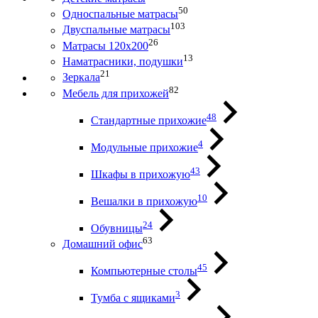
50
Односпальные матрасы
103
Двуспальные матрасы
26
Матрасы 120х200
13
Наматрасники, подушки
21
Зеркала
82
Мебель для прихожей
48
Стандартные прихожие
4
Модульные прихожие
43
Шкафы в прихожую
10
Вешалки в прихожую
24
Обувницы
63
Домашний офис
45
Компьютерные столы
3
Тумба с ящиками