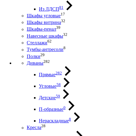
81
Из ЛДСП
17
Шкафы угловые
32
Шкафы витрина
39
Шкафы-пенал
32
Навесные шкафы
62
Стеллажи
8
Тумбы-антресоли
29
Полки
282
Диваны
282
Прямые
58
Угловые
59
Детские
0
П-образные
8
Нераскладные
28
Кресла