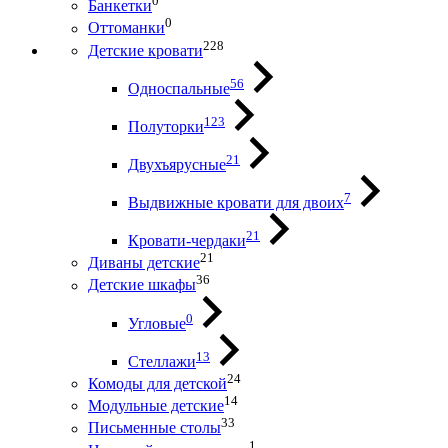
0
Банкетки
0
Оттоманки
228
Детские кровати
56
Односпальные
123
Полуторки
21
Двухъярусные
7
Выдвижные кровати для двоих
21
Кровати-чердаки
21
Диваны детские
36
Детские шкафы
0
Угловые
13
Стеллажи
24
Комоды для детской
14
Модульные детские
33
Письменные столы
1