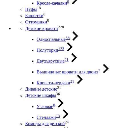
0
Кресла-качалки
18
Пуфы
0
Банкетки
0
Оттоманки
228
Детские кровати
56
Односпальные
123
Полуторки
21
Двухъярусные
7
Выдвижные кровати для двоих
21
Кровати-чердаки
21
Диваны детские
36
Детские шкафы
0
Угловые
13
Стеллажи
24
Комоды для детской