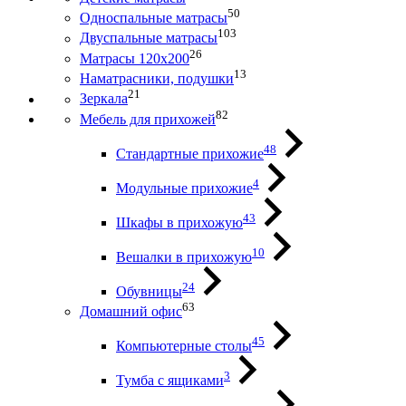
50
Односпальные матрасы
103
Двуспальные матрасы
26
Матрасы 120х200
13
Наматрасники, подушки
21
Зеркала
82
Мебель для прихожей
48
Стандартные прихожие
4
Модульные прихожие
43
Шкафы в прихожую
10
Вешалки в прихожую
24
Обувницы
63
Домашний офис
45
Компьютерные столы
3
Тумба с ящиками