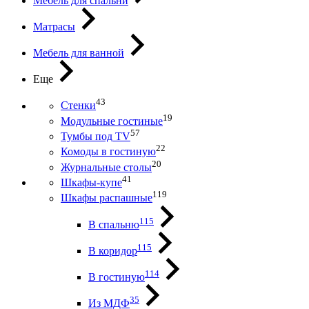
Мебель для спальни
Матрасы
Мебель для ванной
Еще
43
Стенки
19
Модульные гостиные
57
Тумбы под ТV
22
Комоды в гостиную
20
Журнальные столы
41
Шкафы-купе
119
Шкафы распашные
115
В спальню
115
В коридор
114
В гостиную
35
Из МДФ