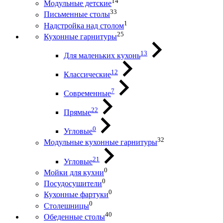
14
Модульные детские
33
Письменные столы
1
Надстройка над столом
25
Кухонные гарнитуры
13
Для маленьких кухонь
12
Классические
7
Современные
22
Прямые
0
Угловые
32
Модульные кухонные гарнитуры
21
Угловые
0
Мойки для кухни
0
Посудосушители
0
Кухонные фартуки
0
Столешницы
40
Обеденные столы