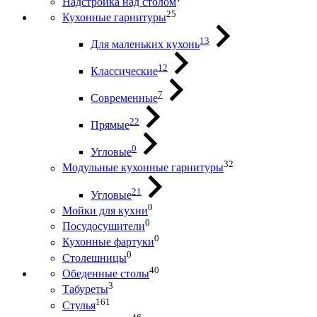
Надстройка над столом
25
Кухонные гарнитуры
13
Для маленьких кухонь
12
Классические
7
Современные
22
Прямые
0
Угловые
32
Модульные кухонные гарнитуры
21
Угловые
0
Мойки для кухни
0
Посудосушители
0
Кухонные фартуки
0
Столешницы
40
Обеденные столы
3
Табуреты
161
Стулья