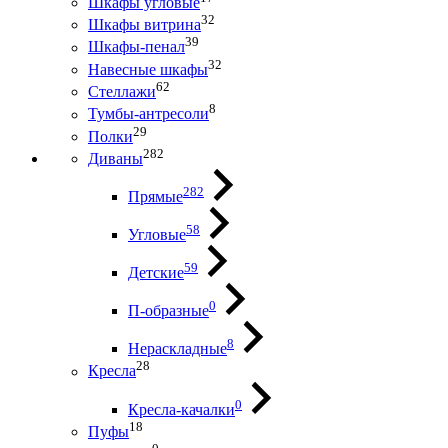
Шкафы угловые
32
Шкафы витрина
39
Шкафы-пенал
32
Навесные шкафы
62
Стеллажи
8
Тумбы-антресоли
29
Полки
282
Диваны
282
Прямые
58
Угловые
59
Детские
0
П-образные
8
Нераскладные
28
Кресла
0
Кресла-качалки
18
Пуфы