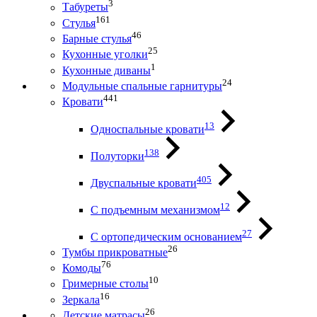
3
Табуреты
161
Стулья
46
Барные стулья
25
Кухонные уголки
1
Кухонные диваны
24
Модульные спальные гарнитуры
441
Кровати
13
Односпальные кровати
138
Полуторки
405
Двуспальные кровати
12
С подъемным механизмом
27
С ортопедическим основанием
26
Тумбы прикроватные
76
Комоды
10
Гримерные столы
16
Зеркала
26
Детские матрасы