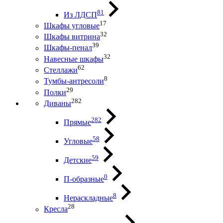
81
Из ЛДСП
17
Шкафы угловые
32
Шкафы витрина
39
Шкафы-пенал
32
Навесные шкафы
62
Стеллажи
8
Тумбы-антресоли
29
Полки
282
Диваны
282
Прямые
58
Угловые
59
Детские
0
П-образные
8
Нераскладные
28
Кресла