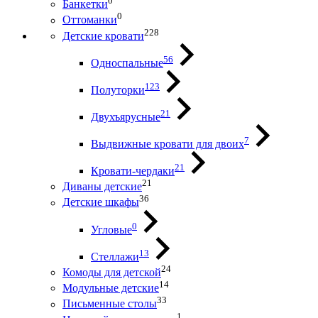
0
Банкетки
0
Оттоманки
228
Детские кровати
56
Односпальные
123
Полуторки
21
Двухъярусные
7
Выдвижные кровати для двоих
21
Кровати-чердаки
21
Диваны детские
36
Детские шкафы
0
Угловые
13
Стеллажи
24
Комоды для детской
14
Модульные детские
33
Письменные столы
1