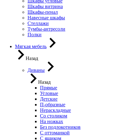
Шкафы угловые
Шкафы витрина
Шкафы-пенал
Навесные шкафы
Стеллажи
Тумбы-антресоли
Полки
Мягкая мебель
Назад
Диваны
Назад
Прямые
Угловые
Детские
П-образные
Нераскладные
Со столиком
На ножках
Без подлокотников
С оттоманкой
С ящиком