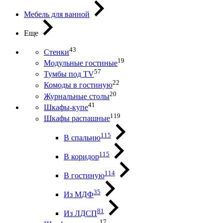
Мебель для ванной
Еще
43
Стенки
19
Модульные гостиные
57
Тумбы под ТV
22
Комоды в гостиную
20
Журнальные столы
41
Шкафы-купе
119
Шкафы распашные
115
В спальню
115
В коридор
114
В гостиную
35
Из МДФ
81
Из ЛДСП
17