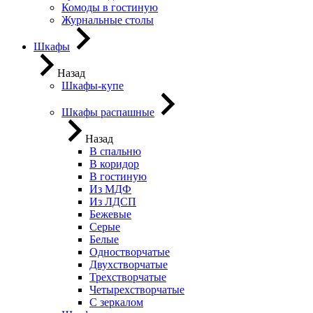
Комоды в гостиную
Журнальные столы
Шкафы
Назад
Шкафы-купе
Шкафы распашные
Назад
В спальню
В коридор
В гостиную
Из МДФ
Из ЛДСП
Бежевые
Серые
Белые
Одностворчатые
Двухстворчатые
Трехстворчатые
Четырехстворчатые
С зеркалом