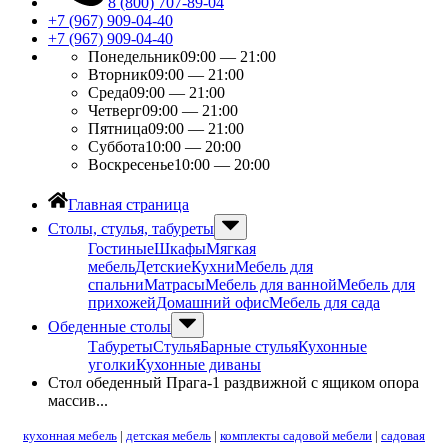
8 (800) 707-89-04
+7 (967) 909-04-40
+7 (967) 909-04-40
Понедельник
09:00 — 21:00
Вторник
09:00 — 21:00
Среда
09:00 — 21:00
Четверг
09:00 — 21:00
Пятница
09:00 — 21:00
Суббота
10:00 — 20:00
Воскресенье
10:00 — 20:00
Главная страница
Столы, стулья, табуреты
Гостиные
Шкафы
Мягкая
мебель
Детские
Кухни
Мебель для
спальни
Матрасы
Мебель для ванной
Мебель для
прихожей
Домашний офис
Мебель для сада
Обеденные столы
Табуреты
Стулья
Барные стулья
Кухонные
уголки
Кухонные диваны
Стол обеденный Прага-1 раздвижной с ящиком опора
массив...
кухонная мебель
|
детская мебель
|
комплекты садовой мебели
|
садовая