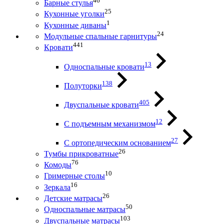
46
Барные стулья
25
Кухонные уголки
1
Кухонные диваны
24
Модульные спальные гарнитуры
441
Кровати
13
Односпальные кровати
138
Полуторки
405
Двуспальные кровати
12
С подъемным механизмом
27
С ортопедическим основанием
26
Тумбы прикроватные
76
Комоды
10
Гримерные столы
16
Зеркала
26
Детские матрасы
50
Односпальные матрасы
103
Двуспальные матрасы