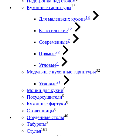
Надстройка над столом
25
Кухонные гарнитуры
13
Для маленьких кухонь
12
Классические
7
Современные
22
Прямые
0
Угловые
32
Модульные кухонные гарнитуры
21
Угловые
0
Мойки для кухни
0
Посудосушители
0
Кухонные фартуки
0
Столешницы
40
Обеденные столы
3
Табуреты
161
Стулья