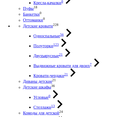
0
Кресла-качалки
18
Пуфы
0
Банкетки
0
Оттоманки
228
Детские кровати
56
Односпальные
123
Полуторки
21
Двухъярусные
7
Выдвижные кровати для двоих
21
Кровати-чердаки
21
Диваны детские
36
Детские шкафы
0
Угловые
13
Стеллажи
24
Комоды для детской