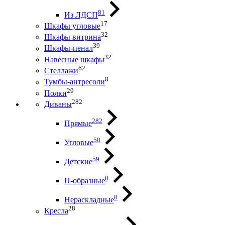
81
Из ЛДСП
17
Шкафы угловые
32
Шкафы витрина
39
Шкафы-пенал
32
Навесные шкафы
62
Стеллажи
8
Тумбы-антресоли
29
Полки
282
Диваны
282
Прямые
58
Угловые
59
Детские
0
П-образные
8
Нераскладные
28
Кресла