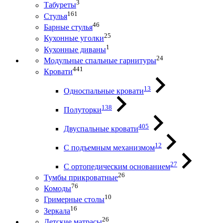
3
Табуреты
161
Стулья
46
Барные стулья
25
Кухонные уголки
1
Кухонные диваны
24
Модульные спальные гарнитуры
441
Кровати
13
Односпальные кровати
138
Полуторки
405
Двуспальные кровати
12
С подъемным механизмом
27
С ортопедическим основанием
26
Тумбы прикроватные
76
Комоды
10
Гримерные столы
16
Зеркала
26
Детские матрасы