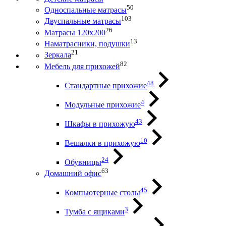
50
Односпальные матрасы
103
Двуспальные матрасы
26
Матрасы 120х200
13
Наматрасники, подушки
21
Зеркала
82
Мебель для прихожей
48
Стандартные прихожие
4
Модульные прихожие
43
Шкафы в прихожую
10
Вешалки в прихожую
24
Обувницы
63
Домашний офис
45
Компьютерные столы
3
Тумба с ящиками