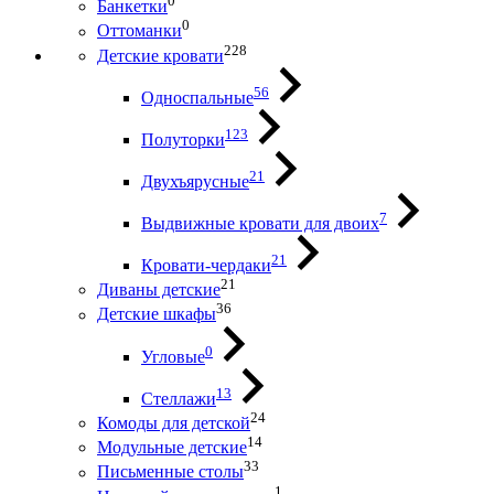
0
Банкетки
0
Оттоманки
228
Детские кровати
56
Односпальные
123
Полуторки
21
Двухъярусные
7
Выдвижные кровати для двоих
21
Кровати-чердаки
21
Диваны детские
36
Детские шкафы
0
Угловые
13
Стеллажи
24
Комоды для детской
14
Модульные детские
33
Письменные столы
1