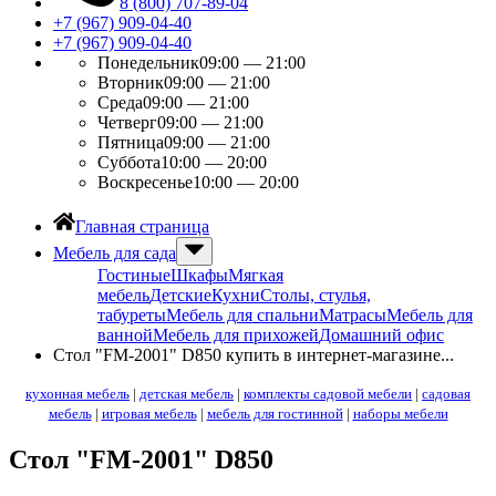
8 (800) 707-89-04
+7 (967) 909-04-40
+7 (967) 909-04-40
Понедельник
09:00 — 21:00
Вторник
09:00 — 21:00
Среда
09:00 — 21:00
Четверг
09:00 — 21:00
Пятница
09:00 — 21:00
Суббота
10:00 — 20:00
Воскресенье
10:00 — 20:00
Главная страница
Мебель для сада
Гостиные
Шкафы
Мягкая
мебель
Детские
Кухни
Столы, стулья,
табуреты
Мебель для спальни
Матрасы
Мебель для
ванной
Мебель для прихожей
Домашний офис
Стол "FM-2001" D850 купить в интернет-магазине...
кухонная мебель
|
детская мебель
|
комплекты садовой мебели
|
садовая
мебель
|
игровая мебель
|
мебель для гостинной
|
наборы мебели
Стол "FM-2001" D850