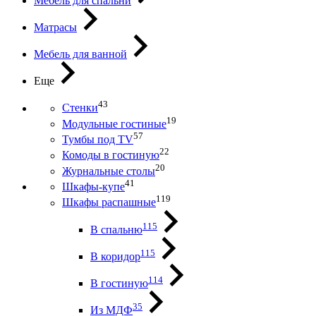
Мебель для спальни
Матрасы
Мебель для ванной
Еще
43
Стенки
19
Модульные гостиные
57
Тумбы под ТV
22
Комоды в гостиную
20
Журнальные столы
41
Шкафы-купе
119
Шкафы распашные
115
В спальню
115
В коридор
114
В гостиную
35
Из МДФ