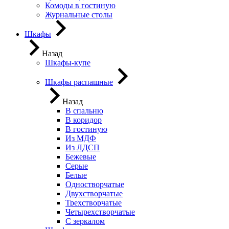
Комоды в гостиную
Журнальные столы
Шкафы
Назад
Шкафы-купе
Шкафы распашные
Назад
В спальню
В коридор
В гостиную
Из МДФ
Из ЛДСП
Бежевые
Серые
Белые
Одностворчатые
Двухстворчатые
Трехстворчатые
Четырехстворчатые
С зеркалом