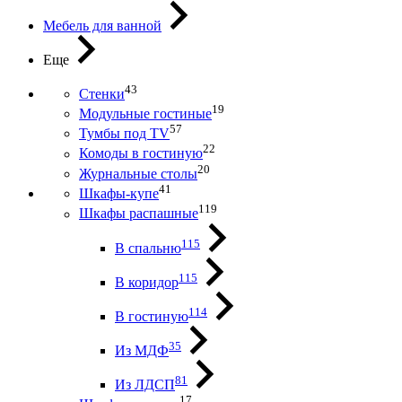
Мебель для ванной
Еще
43
Стенки
19
Модульные гостиные
57
Тумбы под ТV
22
Комоды в гостиную
20
Журнальные столы
41
Шкафы-купе
119
Шкафы распашные
115
В спальню
115
В коридор
114
В гостиную
35
Из МДФ
81
Из ЛДСП
17