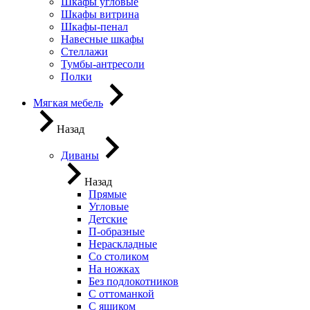
Шкафы угловые
Шкафы витрина
Шкафы-пенал
Навесные шкафы
Стеллажи
Тумбы-антресоли
Полки
Мягкая мебель
Назад
Диваны
Назад
Прямые
Угловые
Детские
П-образные
Нераскладные
Со столиком
На ножках
Без подлокотников
С оттоманкой
С ящиком