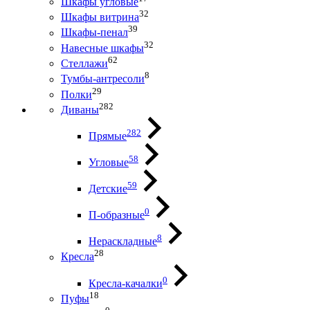
Шкафы угловые
32
Шкафы витрина
39
Шкафы-пенал
32
Навесные шкафы
62
Стеллажи
8
Тумбы-антресоли
29
Полки
282
Диваны
282
Прямые
58
Угловые
59
Детские
0
П-образные
8
Нераскладные
28
Кресла
0
Кресла-качалки
18
Пуфы