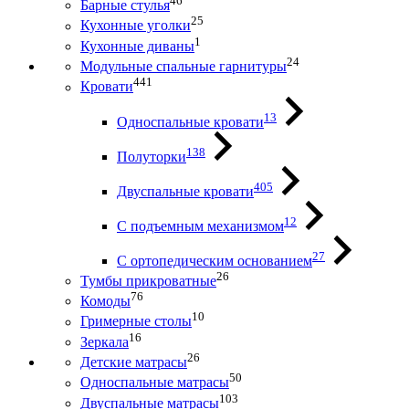
46
Барные стулья
25
Кухонные уголки
1
Кухонные диваны
24
Модульные спальные гарнитуры
441
Кровати
13
Односпальные кровати
138
Полуторки
405
Двуспальные кровати
12
С подъемным механизмом
27
С ортопедическим основанием
26
Тумбы прикроватные
76
Комоды
10
Гримерные столы
16
Зеркала
26
Детские матрасы
50
Односпальные матрасы
103
Двуспальные матрасы