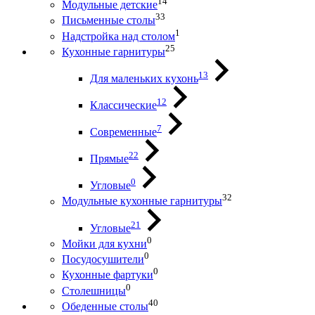
14
Модульные детские
33
Письменные столы
1
Надстройка над столом
25
Кухонные гарнитуры
13
Для маленьких кухонь
12
Классические
7
Современные
22
Прямые
0
Угловые
32
Модульные кухонные гарнитуры
21
Угловые
0
Мойки для кухни
0
Посудосушители
0
Кухонные фартуки
0
Столешницы
40
Обеденные столы